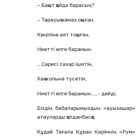
– Бақыт қайда барасың?
– Тарауық намаз оқыған,
Көңіліне аят тоқыған,
Ниетті елге барамын.
...Сәресі сахар ішетін,
Хақ жолына түсетін,
Ниетті елге барамын..., - дейді.
Біздің бабаларымыздың «ауызашар» д
атауларды қолданбасқа.
Құдай Тағала Құран Кәрімнің «Рум»