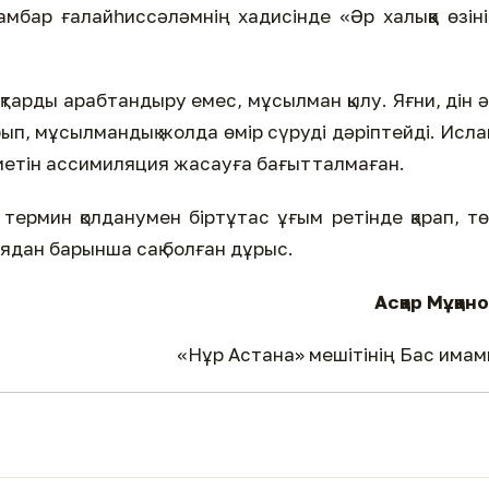
амбар ғалайһиссәләмнің хадисінде «Әр халыққа өзін
қтарды арабтандыру емес, мұсылман қылу. Яғни, дін 
ырып, мұсылмандық жолда өмір сүруді дәріптейді. Исл
ниетін ассимиляция жасауға бағытталмаған.
термин қолданумен біртұтас ұғым ретінде қарап, т
ядан барынша сақ болған дұрыс.
Асқар Мұқан
«Нұр Астана» мешітінің Бас има