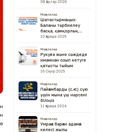
08 Қаңтар 2026
Мақалалар
Шатастырмаңыз:
Баланы тәрбиелеу
басқа, қамқорлық
таныту басқа
10 Қараша 2025
Мақалалар
Рукуғта және сәждеде
имамнан озып кетуге
қатысты тыйым
16 Сәуір 2025
Мақалалар
Пайғамбарды (с.ғ.с) сүю
үшін мына үш нәрсені
біліңіз
н
11 Қараша 2024
ін
Мақалалар
де
Умраға барған адамға
келесі жылы