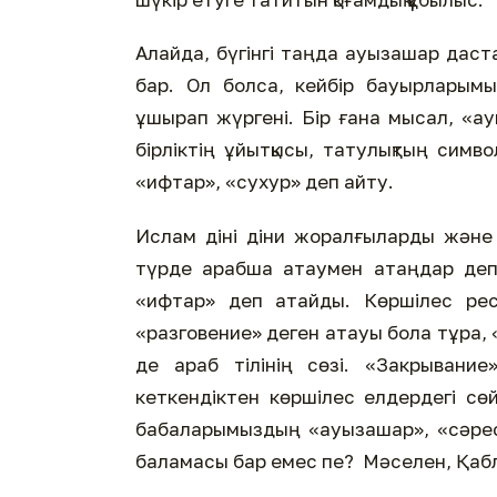
Алайда, бүгінгі таңда ауызашар даст
бар. Ол болса, кейбір бауырларым
ұшырап жүргені. Бір ғана мысал, «ау
бірліктің ұйытқысы, татулықтың симво
«ифтар», «сухур» деп айту.
Ислам діні діни жоралғыларды және 
түрде арабша атаумен атаңдар деп 
«ифтар» деп атайды. Көршілес рес
«разговение» деген атауы бола тұра, «
де араб тілінің сөзі. «Закрывание
кеткендіктен көршілес елдердегі сөй
бабаларымыздың «ауызашар», «сәресі
баламасы бар емес пе? Мәселен, Қаб