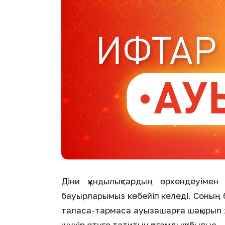
Діни құндылықтардың өркендеуімен
бауырларымыз көбейіп келеді. Соның бі
таласа-тармаса ауызашарға шақырып ж
шүкір етуге татитын қоғамдық құбылыс.