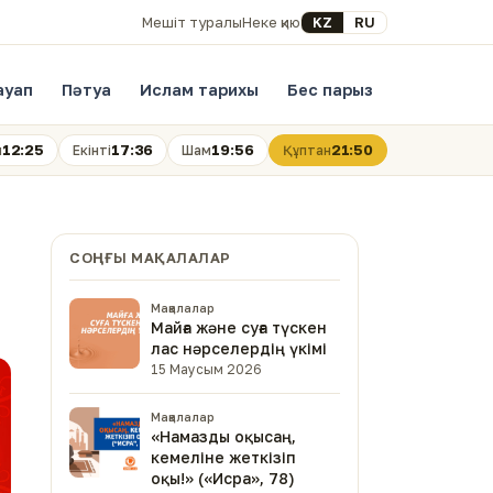
Select your language
KZ
RU
Мешіт туралы
Неке қию
ауап
Пәтуа
Ислам тарихы
Бес парыз
12:25
17:36
19:56
21:50
н
Екінті
Шам
Құптан
СОҢҒЫ МАҚАЛАЛАР
Мақалалар
Майға және суға түскен
лас нәрселердің үкімі
15 Маусым 2026
Мақалалар
«Намазды оқысаң,
кемеліне жеткізіп
оқы!» («Исра», 78)