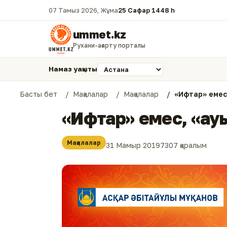
07 Тамыз 2026, Жұма
25 Сафар 1448 һ.
ummet.kz
Рухани-ағарту порталы
Намаз уақыты
Басты бет
Мақалалар
Мақалалар
«Ифтар» емес
«Ифтар» емес, «ау
Мақалалар
31 Мамыр 2019
7307 қаралым