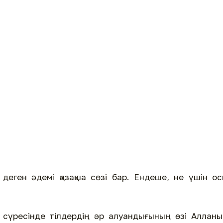
еген әдемі қазақша сөзі бар. Ендеше, не үшін о
 сүресінде тілдердің әр алуандығының өзі Аллан