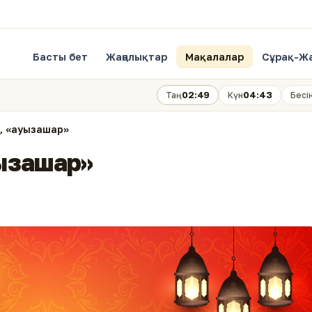
Басты бет
Жаңалықтар
Мақалалар
Сұрақ-Ж
02:49
04:43
Таң
Күн
Бесі
, «ауызашар»
ызашар»