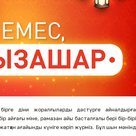
 бірге діни жоралғыларды дәстүрге айналдырға
р айғағы міне, рамазан айы басталғалы бері бір-бір
атқан ағайынды күніге көріп жүрміз. Бұл шын мәнін