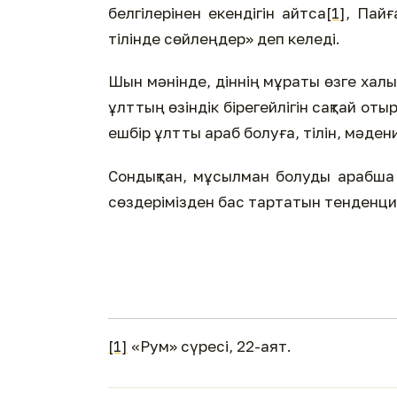
белгілерінен екендігін айтса
[1]
, Пайғ
тілінде сөйлеңдер» деп келеді.
Шын мәнінде, діннің мұраты өзге халы
ұлттың өзіндік бірегейлігін сақтай от
ешбір ұлтты араб болуға, тілін, мәде
Сондықтан, мұсылман болуды арабша 
сөздерімізден бас тартатын тенденци
[1]
«Рум» сүресі, 22-аят.