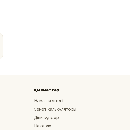
Қызметтер
Намаз кестесі
Зекет калькуляторы
Діни күндер
Неке қию