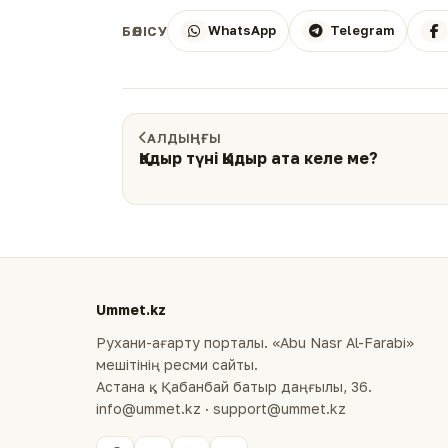
WhatsApp
Telegram
БӨЛІСУ
АЛДЫҢҒЫ
Қадыр түні Қыдыр ата келе ме?
Ummet.kz
Рухани-ағарту порталы. «Abu Nasr Al-Farabi»
мешітінің ресми сайты.
Астана қ., Қабанбай батыр даңғылы, 36.
info@ummet.kz · support@ummet.kz