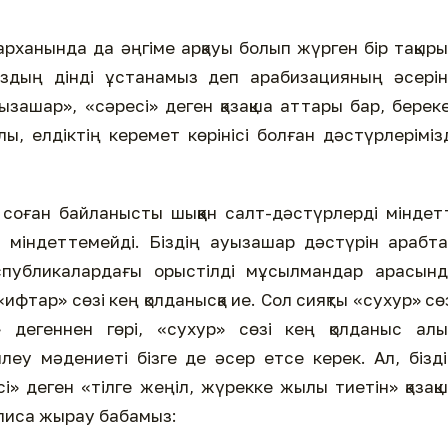
арханында да әңгіме арқауы болып жүрген бір тақыр
ыздың дінді ұстанамыз деп арабизацияның әсері
ызашар», «сәресі» деген қазақша аттары бар, берек
лы, елдіктің керемет көрінісі болған дәстүрлеріміз
соған байланысты шыққан салт-дәстүрлерді міндет
міндеттемейді. Біздің ауызашар дәстүрін арабт
публикалардағы орыстілді мұсылмандар арасынд
ифтар» сөзі кең қолданысқа ие. Сол сияқты «сухур» сө
» дегеннен гөрі, «сухур» сөзі кең қолданыс ал
леу мәдениеті бізге де әсер етсе керек. Ал, бізд
» деген «тілге жеңіл, жүрекке жылы тиетін» қазақ
лиса жырау бабамыз: