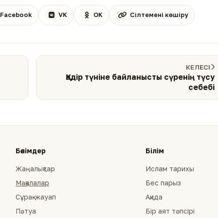
Facebook
VK
OK
Сілтемені көшіру
КЕЛЕСІ
Қадір түніне байланысты сүренің түсу
себебі
Бөлімдер
Білім
Жаңалықтар
Ислам тарихы
Мақалалар
Бес парыз
Сұрақ-жауап
Ақида
Пәтуа
Бір аят тәпсірі