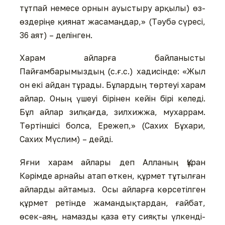
тұтпай немесе орнын ауыстыру арқылы) өз-
өздеріңе қиянат жасамаңдар,» (Тәубә сүресі,
36 аят) – делінген.
Харам айларға байланысты
Пайғамбарымыздың (с.ғ.с.) хадисінде: «Жыл
он екі айдан тұрады. Бұлардың төртеуі харам
айлар. Оның үшеуі бірінен кейін бірі келеді.
Бұл айлар зилқағда, зилхижжа, мухаррам.
Төртіншісі болса, Ережеп,» (Сахих Бұхари,
Сахих Мүслим) – дейді.
Яғни харам айлары деп Алланың Құран
Кәрімде арнайы атап өткен, құрмет тұтылған
айларды айтамыз. Осы айларға көрсетілген
құрмет ретінде жамандықтардан, ғайбат,
өсек-аяң, намазды қаза ету сияқты үлкенді-