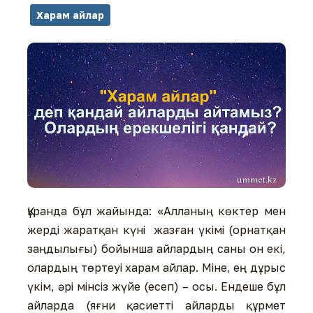
Харам айлар
Құранда бұл жайында: «Алланың көктер мен
жерді жаратқан күні жазған үкімі (орнатқан
заңдылығы) бойынша айлардың саны он екі,
олардың төртеуі харам айлар. Міне, ең дұрыс
үкім, әрі мінсіз жүйе (есеп) – осы. Ендеше бұл
айларда (яғни қасиетті айларды құрмет