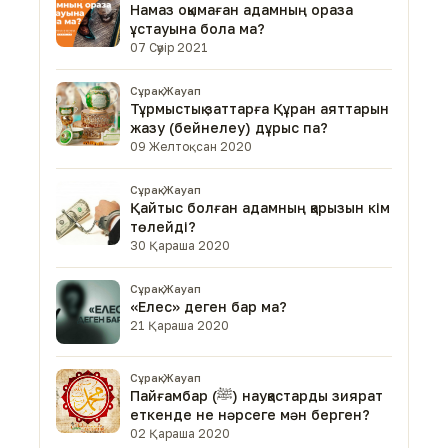
Намаз оқымаған адамның ораза
ұстауына бола ма?
07 Сәуір 2021
Сұрақ-Жауап
Тұрмыстық заттарға Құран аяттарын
жазу (бейнелеу) дұрыс па?
09 Желтоқсан 2020
Сұрақ-Жауап
Қайтыс болған адамның қарызын кім
төлейді?
30 Қараша 2020
Сұрақ-Жауап
«Елес» деген бар ма?
21 Қараша 2020
Сұрақ-Жауап
Пайғамбар (ﷺ) науқастарды зиярат
еткенде не нәрсеге мән берген?
02 Қараша 2020