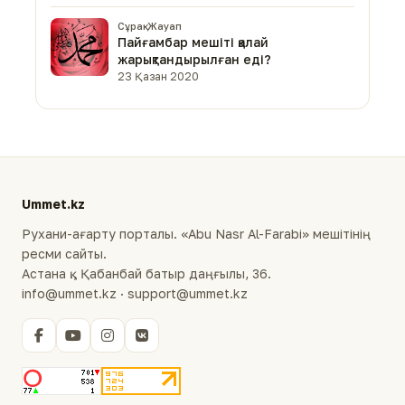
Сұрақ-Жауап
Пайғамбар мешіті қалай
жарықтандырылған еді?
23 Қазан 2020
Ummet.kz
Рухани-ағарту порталы. «Abu Nasr Al-Farabi» мешітінің
ресми сайты.
Астана қ., Қабанбай батыр даңғылы, 36.
info@ummet.kz · support@ummet.kz