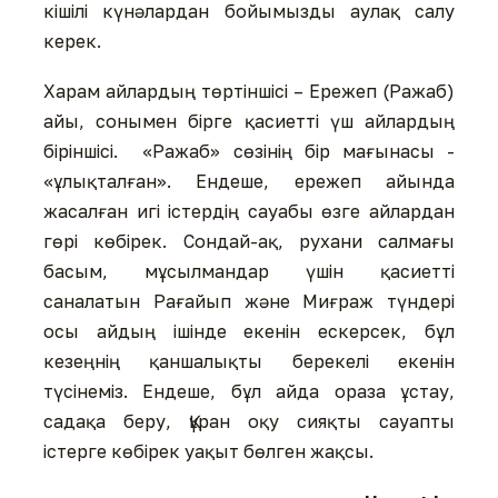
кішілі күнәлардан бойымызды аулақ салу
керек.
Харам айлардың төртіншісі – Ережеп (Ражаб)
айы, сонымен бірге қасиетті үш айлардың
біріншісі. «Ражаб» сөзінің бір мағынасы -
«ұлықталған». Ендеше, ережеп айында
жасалған игі істердің сауабы өзге айлардан
гөрі көбірек. Сондай-ақ, рухани салмағы
басым, мұсылмандар үшін қасиетті
саналатын Рағайып және Миғраж түндері
осы айдың ішінде екенін ескерсек, бұл
кезеңнің қаншалықты берекелі екенін
түсінеміз. Ендеше, бұл айда ораза ұстау,
садақа беру, Құран оқу сияқты сауапты
істерге көбірек уақыт бөлген жақсы.