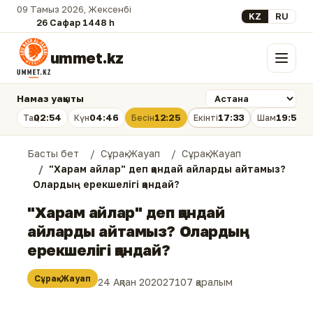
09 Тамыз 2026, Жексенбі
Select your lan
KZ
RU
26 Сафар 1448 һ.
ummet.kz
Мәзір
Намаз уақыты
02:54
04:46
12:25
17:33
19:53
Таң
Күн
Бесін
Екінті
Шам
Басты бет
Сұрақ-Жауап
Сұрақ-Жауап
"Харам айлар" деп қандай айларды айтамыз?
Олардың ерекшелігі қандай?
"Харам айлар" деп қандай
айларды айтамыз? Олардың
ерекшелігі қандай?
Сұрақ-Жауап
24 Ақпан 2020
27107 қаралым