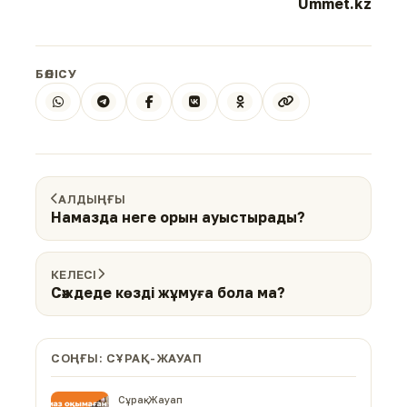
Ummet.kz
БӨЛІСУ
АЛДЫҢҒЫ
Намазда неге орын ауыстырады?
КЕЛЕСІ
Сәждеде көзді жұмуға бола ма?
СОҢҒЫ: СҰРАҚ-ЖАУАП
Сұрақ-Жауап