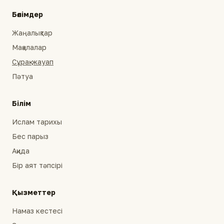
Бөлімдер
Жаңалықтар
Мақалалар
Сұрақ-жауап
Пәтуа
Білім
Ислам тарихы
Бес парыз
Ақида
Бір аят тәпсірі
Қызметтер
Намаз кестесі