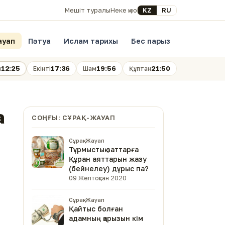
Select your language
KZ
RU
Мешіт туралы
Неке қию
ауап
Пәтуа
Ислам тарихы
Бес парыз
12:25
17:36
19:56
21:50
н
Екінті
Шам
Құптан
а
СОҢҒЫ: СҰРАҚ-ЖАУАП
Сұрақ-Жауап
Тұрмыстық заттарға
Құран аяттарын жазу
(бейнелеу) дұрыс па?
09 Желтоқсан 2020
Сұрақ-Жауап
Қайтыс болған
адамның қарызын кім