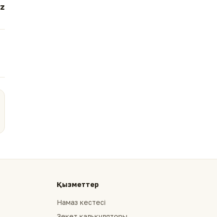
z
Қызметтер
Намаз кестесі
Зекет калькуляторы