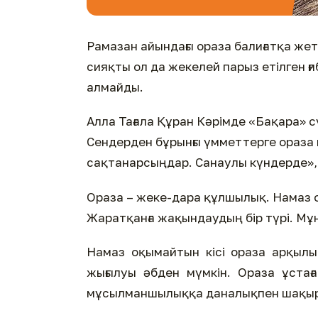
Рамазан айындағы ораза балиғатқа жет
сияқты ол да жекелей парыз етілген ғи
алмайды.
Алла Тағала Құран Кәрімде «Бақара» с
Сендерден бұрынғы үмметтерге ораза п
сақтанарсыңдар. Санаулы күндерде», 
Ораза – жеке-дара құлшылық. Намаз о
Жаратқанға жақындаудың бір түрі. Мұ
Намаз оқымайтын кісі ораза арқылы
жығылуы әбден мүмкін. Ораза ұстаға
мұсылманшылыққа даналықпен шақыру