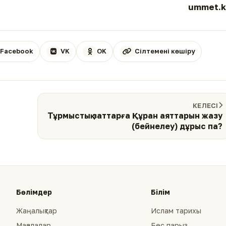
ummet.k
Facebook
VK
OK
Сілтемені көшіру
КЕЛЕСІ
Тұрмыстық заттарға Құран аяттарын жазу
(бейнелеу) дұрыс па?
Бөлімдер
Білім
Жаңалықтар
Ислам тарихы
Мақалалар
Бес парыз