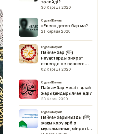
төлейді?
30 Қараша 2020
Сұрақ-Жауап
«Елес» деген бар ма?
21 Қараша 2020
Сұрақ-Жауап
Пайғамбар (ﷺ)
науқастарды зиярат
еткенде не нәрсеге
мән берген?
02 Қараша 2020
Сұрақ-Жауап
Пайғамбар мешіті қалай
жарықтандырылған еді?
23 Қазан 2020
Сұрақ-Жауап
Пайғамбарымызды (ﷺ)
жақсы көру әрбір
мұсылманның міндеті