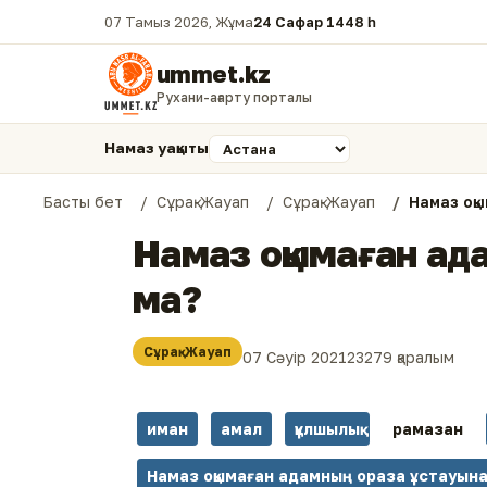
07 Тамыз 2026, Жұма
24 Сафар 1448 һ.
ummet.kz
Рухани-ағарту порталы
Намаз уақыты
Басты бет
Сұрақ-Жауап
Сұрақ-Жауап
Намаз оқ
Намаз оқымаған ад
ма?
Сұрақ-Жауап
07 Сәуір 2021
23279 қаралым
иман
амал
құлшылық
рамазан
Намаз оқымаған адамның ораза ұстауына