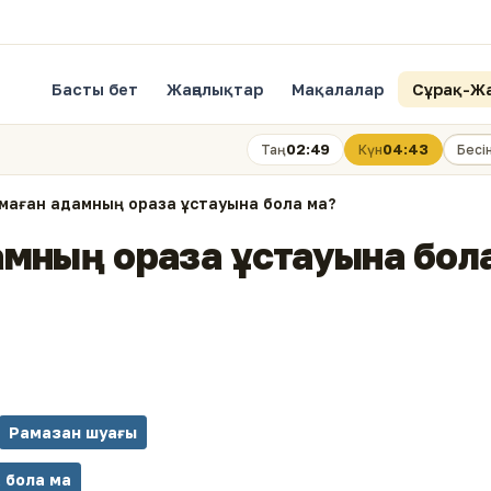
Басты бет
Жаңалықтар
Мақалалар
Сұрақ-Ж
02:49
04:43
Таң
Күн
Бесі
ымаған адамның ораза ұстауына бола ма?
амның ораза ұстауына бол
Рамазан шуағы
 бола ма