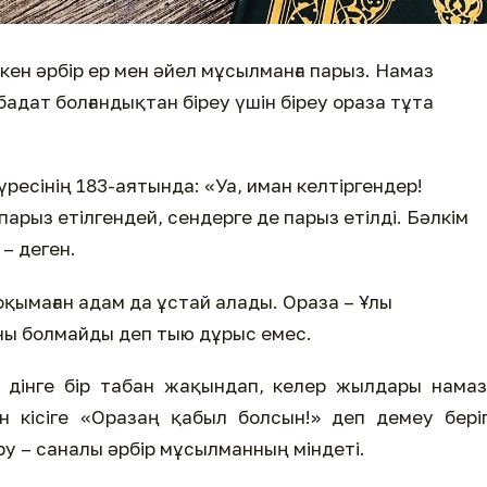
кен әрбір ер мен әйел мұсылманға парыз. Намаз
бадат болғандықтан біреу үшін біреу ораза тұта
үресінің 183-аятында: «Уа, иман келтіргендер!
арыз етілгендей, сендерге де парыз етілді. Бәлкім
– деген.
қымаған адам да ұстай алады. Ораза – Ұлы
ны болмайды деп тыю дұрыс емес.
 дінге бір табан жақындап, келер жылдары намаз
н кісіге «Оразаң қабыл болсын!» деп демеу бері
 – саналы әрбір мұсылманның міндеті.