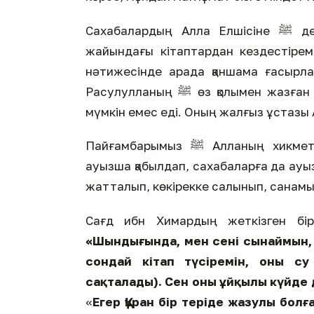
Сахабалардың Алла Елшісіне ﷺ деген махаббатының көрінісін пайғамбарлар тарихы
жайындағы кітаптардан кездестіреміз
нәтижесінде арада қаншама ғасырлар
Расулулланың ﷺ өз қолымен жазған кез келген хаты болғанда, оның бізге жетпей қалуы
мүмкін емес еді. Оның жалғыз ұстазы 
Пайғамбарымыз ﷺ Алланың хикметімен үмми болды. Құранды Жәбірейіл періштеден
ауызша қабылдап, сахабаларға да ау
жатталып, көкірекке салынып, санамыз
«Шындығында, мен
сені сынаймын,
сондай кітап түсіремін, оны с
сақталады). Сен оны ұйқылы күйде 
«
Егер Құран бір теріде жазулы болғ