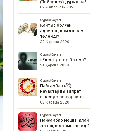
(бейнелеу) дұрыс па?
09 Желтоқсан 2020
Сұрақ-Жауап
Қайтыс болған
адамның қарызын кім
төлейді?
30 Қараша 2020
Сұрақ-Жауап
«Елес» деген бар ма?
21 Қараша 2020
Сұрақ-Жауап
Пайғамбар (ﷺ)
науқастарды зиярат
еткенде не нәрсеге
мән берген?
02 Қараша 2020
Сұрақ-Жауап
Пайғамбар мешіті қалай
жарықтандырылған еді?