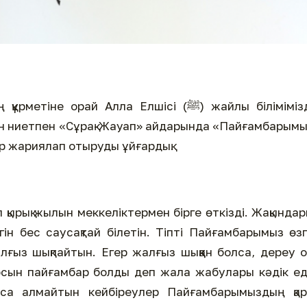
 орай Алла Елшісі (ﷺ) жайлы білімімізді
ген ниетпен «Сұрақ-Жауап» айдарында «Пайғамбарым
лер жариялап отыруды ұйғардық.
ін бес саусақтай білетін. Тіпті Пайғамбарымыз өз
ғыз шықпайтын. Егер жалғыз шыққан болса, дереу 
 сосын пайғамбар болды деп жала жабулары кәдік ед
аса алмайтын кейбіреулер Пайғамбарымыздың қар