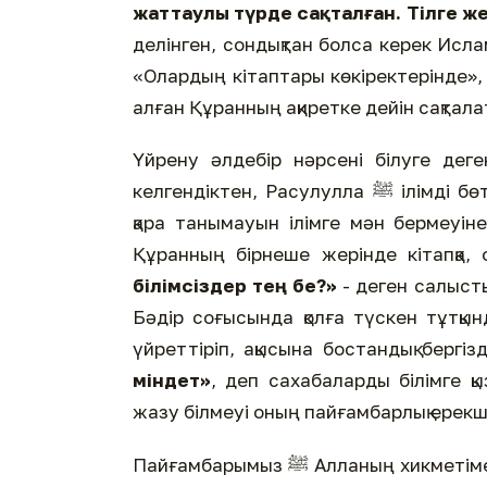
жаттаулы түрде сақталған. Тілге ж
делінген, сондықтан болса керек Исл
«Олардың кітаптары көкіректерінде»,
алған Құранның ақиретке дейін сақтал
Үйрену әлдебір нәрсені білуге деге
келгендіктен, Расулулла ﷺ ілімді бөтен кісіден үйренуге мұқтаж болмады. Әйтпесе, оның
қара танымауын ілімге мән бермеуін
Құранның бірнеше жерінде кітапқа,
білімсіздер тең бе?»
- деген салысты
Бәдір соғысында қолға түскен тұтқы
үйреттіріп, ақысына бостандық бергіз
міндет»
, деп сахабаларды білімге қыз
жазу білмеуі оның пайғамбарлық ерекше
Пайғамбарымыз ﷺ Алланың хикметімен үмми болды. Өзге философия немесе мәдениеттен