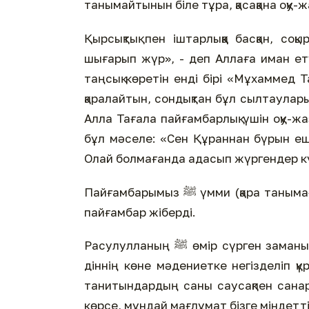
танымайтынын біле тұра, қасақана оқу-
Қырсықтық пен іштарлыққа басқан, с
шығарып жүр», - деп Аллаға иман ет
таңсық көретін енді бірі «Мұхаммед 
қаралайтын, сондықтан бұл сылтаулары
Алла Тағала пайғамбарлық үшін оқу-жазу білмейтін М
бұл мәселе: «Сен Құраннан бүрын ешқ
Олай болмағанда адасып жүргендер к
Пайғамбарымыз ﷺ үмми (қара танымаған) еді. Алла Тағала хикметпен оқу-жазуды білмейтін
пайғамбар жіберді.
Расулулланың ﷺ өмір сүрген заманы мен ортасында медресе де, кітап та болмаған. Бұл
діннің көне мәдениетке негізделіп қ
танитындардың саны саусақпен санарлық қан
көрсе, мұндай мағлұмат бізге міндетті