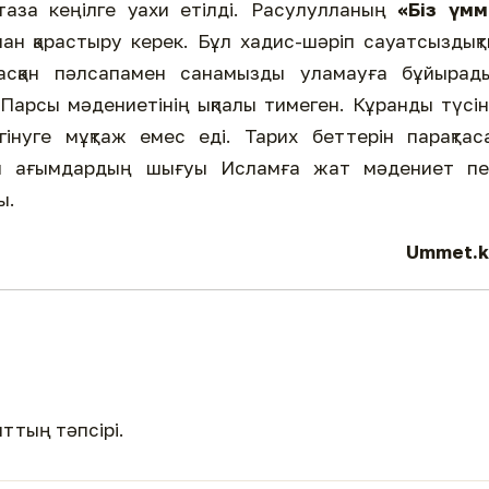
таза кеңілге уахи етілді. Расулулланың
«Біз үмм
ан қарастыру керек. Бұл хадис-шәріп сауатсыздық
адасқан пәлсапамен санамызды уламауға бұйырад
 Парсы мәдениетінің ықпалы тимеген. Кұранды түсі
інуге мұқтаж емес еді. Тарих беттерін парақтаса
қан ағымдардың шығуы Исламға жат мәдениет пе
ы.
Ummet.k
ттың тәпсірі.