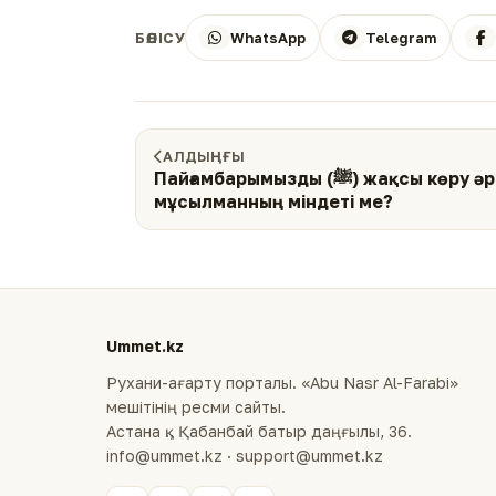
WhatsApp
Telegram
БӨЛІСУ
АЛДЫҢҒЫ
Пайғамбарымызды (ﷺ) жақсы көру әрбір
мұсылманның міндеті ме?
Ummet.kz
Рухани-ағарту порталы. «Abu Nasr Al-Farabi»
мешітінің ресми сайты.
Астана қ., Қабанбай батыр даңғылы, 36.
info@ummet.kz · support@ummet.kz