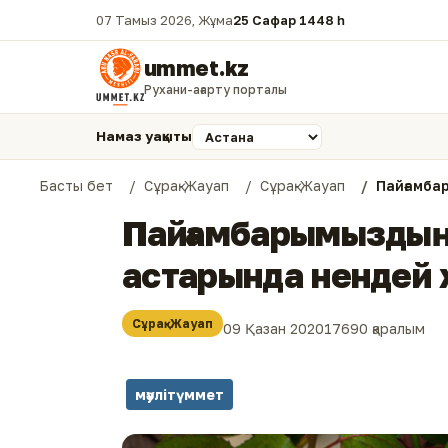
07 Тамыз 2026, Жұма
25 Сафар 1448 һ.
ummet.kz
Рухани-ағарту порталы
Намаз уақыты
Басты бет
Сұрақ-Жауап
Сұрақ-Жауап
Пайғамбарымыздың ﷺ қара танымауын
астарында нендей
Сұрақ-Жауап
09 Қазан 2020
17690 қаралым
мәулітүммет