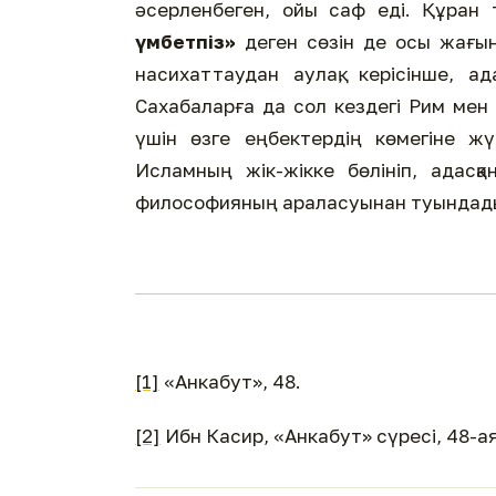
әсерленбеген, ойы саф еді. Құран 
үмбетпіз»
деген сөзін де осы жағын
насихаттаудан аулақ, керісінше, 
Сахабаларға да сол кездегі Рим мен
үшін өзге еңбектердің көмегіне жүг
Исламның жік-жікке бөлініп, адас
философияның араласуынан туындад
[1]
«Анкабут», 48.
[2]
Ибн Касир, «Анкабут» сүресі, 48-ая