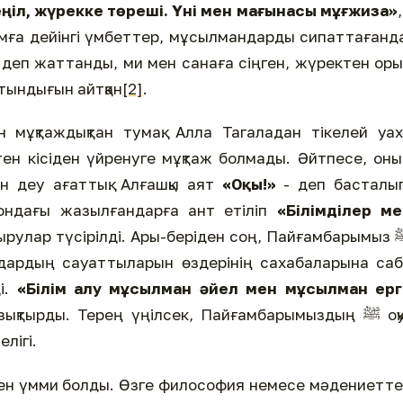
еңіл, жүрекке төреші. Үні мен мағынасы мұғжиза»
,
амға дейінгі үмбеттер, мұсылмандарды сипаттағанд
 деп жаттанды, ми мен санаға сіңген, жүректен ор
атындығын айтқан
[2]
.
н мұқтаждықтан тумақ. Алла Тагаладан тікелей уа
ен деу ағаттық. Алғашқы аят
«Оқы!»
- деп басталып
 ондағы жазылғандарға ант етіліп
«Білімділер ме
рулар түсірілді. Ары-беріден соң, Пайғамбарымыз ﷺ
ндардың сауаттыларын өздерінің сахабаларына саб
ді.
«Білім алу м
ұсылман әйел мен м
ұсылман ерг
ықтырды. Терең үңілсек, Пайғамбарымыздың ﷺ оқу-
лігі.