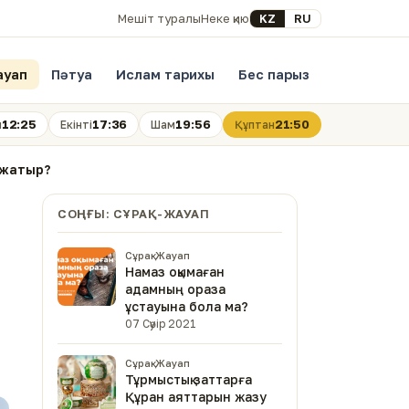
Select your language
KZ
RU
Мешіт туралы
Неке қию
ауап
Пәтуа
Ислам тарихы
Бес парыз
12:25
17:36
19:56
21:50
н
Екінті
Шам
Құптан
ет жатыр?
СОҢҒЫ: СҰРАҚ-ЖАУАП
Сұрақ-Жауап
Намаз оқымаған
адамның ораза
ұстауына бола ма?
07 Сәуір 2021
Сұрақ-Жауап
Тұрмыстық заттарға
Құран аяттарын жазу