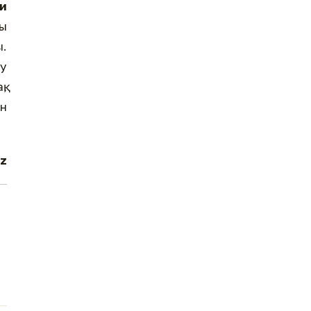
и
ты
ы.
ну
қ,
н
z