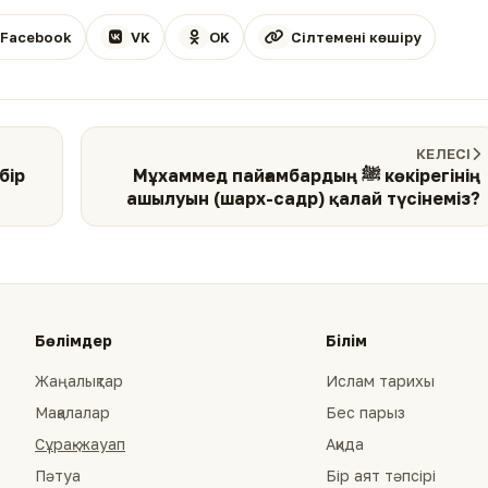
Facebook
VK
OK
Сілтемені көшіру
КЕЛЕСІ
Мұхаммед пайғамбардың ﷺ көкірегінің
ашылуын (шарх-садр) қалай түсінеміз?
Бөлімдер
Білім
Жаңалықтар
Ислам тарихы
Мақалалар
Бес парыз
Сұрақ-жауап
Ақида
Пәтуа
Бір аят тәпсірі