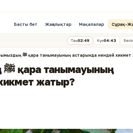
Басты бет
Жаңалықтар
Мақалалар
Сұрақ-Ж
02:49
04:43
Таң
Күн
Бесі
Пайғамбарымыздың ﷺ қара танымауының астарында нендей хикм
ың
 хикмет жатыр?