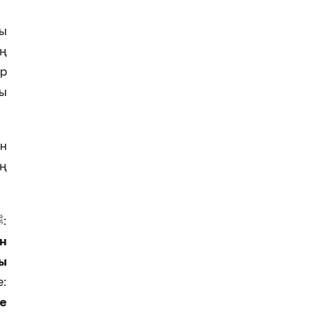
ың
ер
ың
Сағд ибн Химардың жеткізген бір риуаятында Алла Тағала Пайғамбарымызға ﷺ:
ан
ы
е:
те