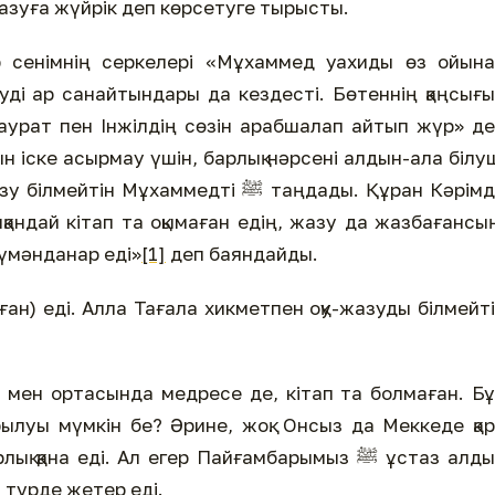
жазуға жүйрік деп көрсетуге тырысты.
оқыр сенімнің серкелері «Мұхаммед уахиды өз ойын
уді ар санайтындары да кездесті. Бөтеннің қаңсығ
Таурат пен Інжілдің сөзін арабшалап айтып жүр» д
н іске асырмау үшін, барлық нәрсені алдын-ала білу
ұхаммедті ﷺ таңдады. Құран Кәрімде
андай кітап та оқымаған едің, жазу да жазбағансы
үмәнданар еді»
[1]
деп баяндайды.
үрылуы мүмкін бе? Әрине, жоқ. Онсыз да Меккеде қа
а еді. Ал егер Пайғамбарымыз ﷺ ұстаз алдын
 түрде жетер еді.