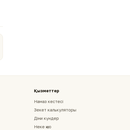
Қызметтер
Намаз кестесі
Зекет калькуляторы
Діни күндер
Неке қию