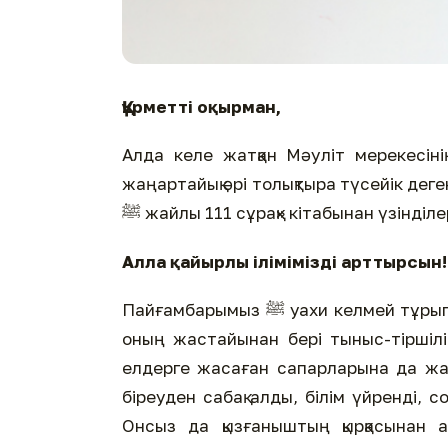
Құрметті оқырман,
Алда келе жатқан Мәуліт мерекесінің құрметіне
жаңартайық әрі толықтыра түсейік де
ﷺ жайлы 111 сұрақ» кітабынан үзінді
Алла қайырлы ілімімізді арттырсын!
Пайғамбарымыз ﷺ уахи келмей тұрып қырық жылын меккеліктермен бірге өткізді. Жақындары
оның жастайынан бері тыныс-тіршіліг
елдерге жасаған сапарларына да жал
біреуден сабақ алды, білім үйренді,
Онсыз да қызғаныштың қырқасынан 