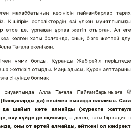
. Кішігірім естеліктердің өзі үлкен мұқияттылықт
 өтсе де, үрпақтан ұрпаққа жетіп отырған. Ал ег
Алла Тағала екені аян.
ызша жеткізіп отырды. Маңыздысы, Құран аяттарын
ға сіңуінде болмақ.
 (басқаларды да) сенімен сынаққа саламын. Сағ
у да шайып
кете алмайды (жүректе жаттаул
де, ояу күйде де оқисың»,
— деген, тағы бір хадист
анда, оны от өртей алмайды, өйткені ол көкірек