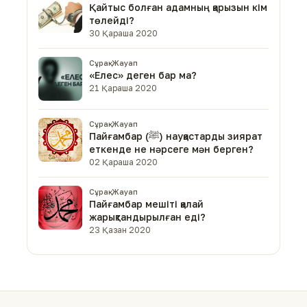
Қайтыс болған адамның қарызын кім
төлейді?
30 Қараша 2020
Сұрақ-Жауап
«Елес» деген бар ма?
21 Қараша 2020
Сұрақ-Жауап
Пайғамбар (ﷺ) науқастарды зиярат
еткенде не нәрсеге мән берген?
02 Қараша 2020
Сұрақ-Жауап
Пайғамбар мешіті қалай
жарықтандырылған еді?
23 Қазан 2020