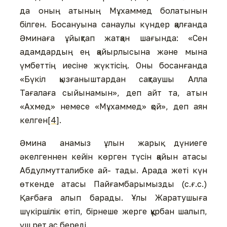
да оның атының Мұхаммед болатынын
білген. Босануына санаулы күндер қалғанда
Әминаға ұйықтап жатқан шағында: «Сен
адамдардың ең қайырлысына және мына
үмбеттің иесіне жүктісің. Оны босанғанда
«Бүкіл қызғаныштардан сақтаушы Алла
Тағалаға сыйынамын», деп айт та, атын
«Ахмед» немесе «Мұхаммед» қой», деп аян
келген
[4]
.
Әмина анамыз ұлын жарық дүниеге
әкелгеннен кейін көрген түсін қайын атасы
Абдулмутталибке ай- тады. Арада жеті күн
өткенде атасы Пайғамбарымызды (с.ғ.с.)
Қағбаға алып барады. Ұлы Жаратушыға
шүкіршілік етіп, бірнеше жерге құрбан шалып,
үш рет ас береді.