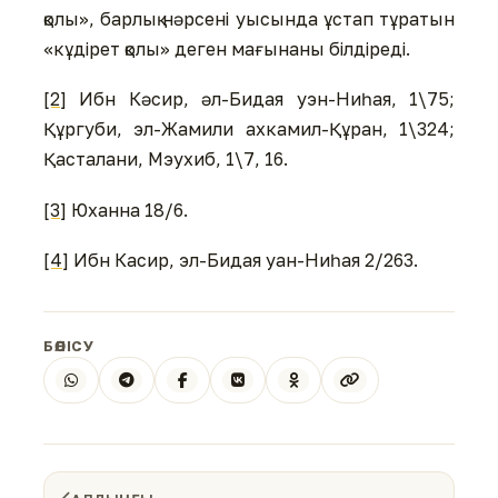
қолы», барлық нәрсені уысында ұстап тұратын
«кұдірет қолы» деген мағынаны білдіреді.
[2]
Ибн Кәсир, әл-Бидая уэн-Ниһая, 1\75;
Құргуби, эл-Жамили ахкамил-Құран, 1\324;
Қасталани, Мэухиб, 1\7, 16.
[3]
Юханна 18/6.
[4]
Ибн Касир, эл-Бидая уан-Ниһая 2/263.
БӨЛІСУ