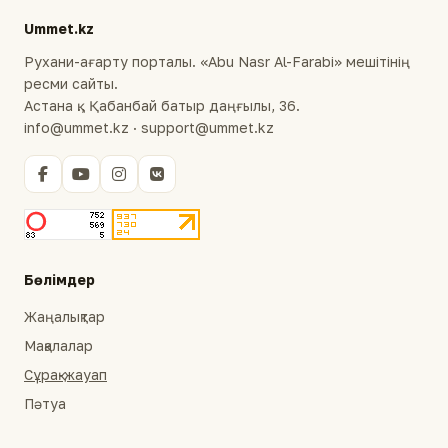
Ummet.kz
Рухани-ағарту порталы. «Abu Nasr Al-Farabi» мешітінің
ресми сайты.
Астана қ., Қабанбай батыр даңғылы, 36.
info@ummet.kz · support@ummet.kz
Бөлімдер
Жаңалықтар
Мақалалар
Сұрақ-жауап
Пәтуа