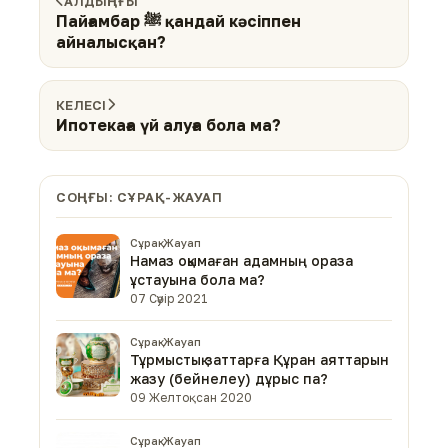
АЛДЫҢҒЫ
Пайғамбар ﷺ қандай кәсіппен
айналысқан?
КЕЛЕСІ
Ипотекаға үй алуға бола ма?
СОҢҒЫ: СҰРАҚ-ЖАУАП
Сұрақ-Жауап
Намаз оқымаған адамның ораза
ұстауына бола ма?
07 Сәуір 2021
Сұрақ-Жауап
Тұрмыстық заттарға Құран аяттарын
жазу (бейнелеу) дұрыс па?
09 Желтоқсан 2020
Сұрақ-Жауап