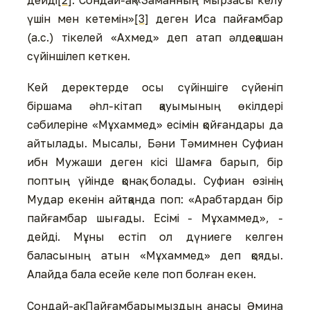
дейді
[2]
. Сондай-ақ «Заманның мырзасы келу
үшін мен кетемін»
[3]
деген Иса пайғамбар
(а.с.) тікелей «Ахмед» деп атап әлдеқашан
сүйіншілеп кеткен.
Кей деректерде осы сүйіншіге сүйеніп
біршама әһл-кітап қауымының өкілдері
сәбилеріне «Мұхаммед» есімін қойғандары да
айтылады. Мысалы, Бәни Тәмимнен Суфиан
ибн Мужаши деген кісі Шамға барып, бір
поптың үйінде қонақ болады. Суфиан өзінің
Мудар екенін айтқанда поп: «Арабтардан бір
пайғамбар шығады. Есімі - Мұхаммед», -
дейді. Мұны естіп ол дүниеге келген
баласының атын «Мұхаммед» деп қояды.
Алайда бала есейе келе поп болған екен.
Сондай-ақ Пайғамбарымыздың анасы Әмина