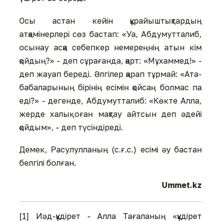
Осы астан кейін құрайыштықтардың
атқамінерлері сөз бастап: «Уа, Абдумутталиб,
осынау асқа себепкер немереңнің атын кім
қойдың?» - деп сұрағанда, қарт: «Мұхаммед!» -
деп жауап береді. Әлгілер қарап тұрмай: «Ата-
бабаларының бірінің есімін қойсаң болмас па
еді?» - дегенде, Абдумутталиб: «Көкте Алла,
жерде халық оған мақтау айтсын деп әдейі
қойдым», - деп түсіндіреді.
Демек, Расулулланың (с.ғ.с.) есімі әу бастан
белгілі болған.
Ummet.kz
[1]
Иәд-құдірет - Алла Тағаланың «құдірет