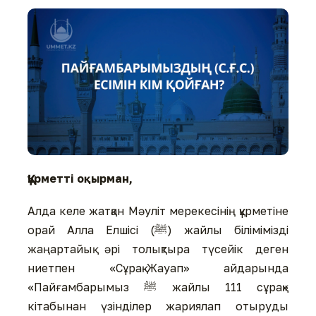
Құрметті оқырман,
Алда келе жатқан Мәуліт мерекесінің құрметіне
орай Алла Елшісі (ﷺ) жайлы білімімізді
жаңартайық әрі толықтыра түсейік деген
ниетпен «Сұрақ-Жауап» айдарында
«Пайғамбарымыз ﷺ жайлы 111 сұрақ»
кітабынан үзінділер жариялап отыруды