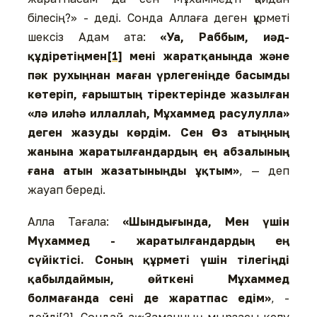
білесің?» - деді. Сонда Аллаға деген құрметі
шексіз Адам ата:
«Уа, Раббым, иәд-
құдіретіңмен
[1]
мені жаратқаныңда және
пәк рухыңнан маған үрлегеніңде басымды
көтеріп, ғарыштың тіректерінде жазылған
«лә иләһә иллаллаһ, Мұхаммед расулулла»
деген жазуды көрдім. Сен Өз атыңның
жанына жаратылғандардың ең абзалының
ғана атын жазатыныңды ұқтым»
, — деп
жауап береді.
Алла Тағала:
«Шындығында, Мен үшін
Мүхаммед - жаратылғандардың ең
сүйіктісі. Соның құрметі үшін тілегіңді
қабылдаймын, өйткені Мұхаммед
болмағанда сені де жаратпас едім»
, -