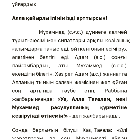
ұйғардық.
Алла қайырлы ілімімізді арттырсын!
Мұхаммед (с.ғ.с.) дүниеге келмей
тұрып-ақ есімі мен сипаттары арқылы көзі ашық
ғалымдарға таныс еді, өйткені оның есімі рух
әлемінен белгілі еді. Адам (а.с.) соңғы
пайғамбардың аты Мұхаммед (с.ғ.с.)
екендігін білетін. Хазірет Адам (а.с.) жаннатта
Алланың тыйым салған жемісінен жеп қойған
соң артынша тәубе етіп, Раббына
жалбарынғанда:
«Уа, Алла Тағалам, мені
Мұхаммед расулулланың құрметіне
кешіруіңді өтінемін!»
- деп жалбарынады.
Сонда барлығын білуші Хақ Тағала: «Әлі
жаратпасам да сен Мұхаммедті қайдан