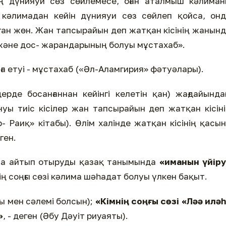
ң дүнияуи сөз сөйлемесе, оған аталмыш кәлиман
 кәлимадан кейін дүнияуи сөз сөйлеп қойса, он
ган жөн. Жан тапсырайын деп жатқан кісінің жанын
және дос- жарандарының болуы мұстахаб».
ға етуі - мұстахаб («Әл-Аламгирия» фәтуәлары).
ерде босанғаннан кейінгі келетін қан) жағдайында
нуы тиіс кісілер жан тапсырайын деп жатқан кісін
 Раиқ» кітабы). Өлім халінде жатқан кісінің қасы
ген.
има айтып отыруды қазақ танымында
«иманын үйіру
ің соңғы сөзі кәлима шәһадат болуы үлкен бақыт.
ы мен сәлемі болсын);
«Кімнің соңғы сөзі «Ләә илә
»
, - деген (Әбу Дәуіт риуаяты).