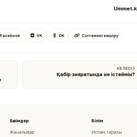
Ummet.k
Facebook
VK
OK
Сілтемені көшіру
КЕЛЕСІ
Қабір зияратында не істеймін?
?
Бөлімдер
Білім
Жаңалықтар
Ислам тарихы