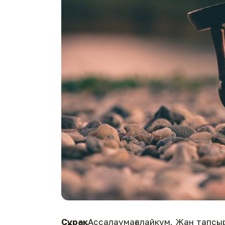
Сұрақ:
Ассалаумағалайкүм. Жан тапсыр