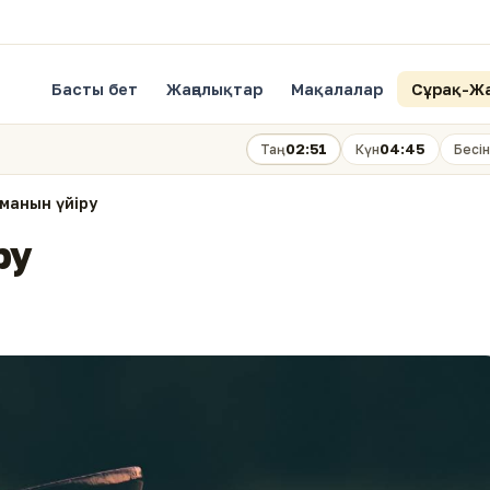
Басты бет
Жаңалықтар
Мақалалар
Сұрақ-Ж
02:51
04:45
Таң
Күн
Бесін
иманын үйіру
ру