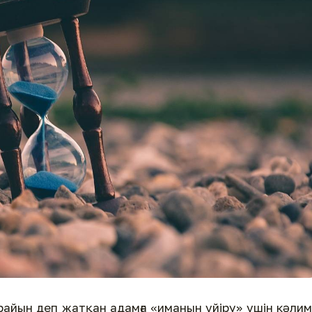
айын деп жатқан адамға «иманын үйіру» үшін кәли