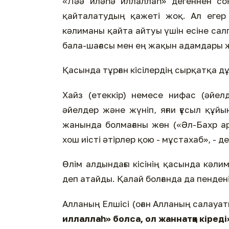
«Ләә иләһә иллаллаһ» дегеннен со
қайталатудың қажеті жоқ. Ал егер
кәлиманы қайта айтуы үшін есіне сал
бала-шағасы мен ең жақын адамдары 
Қасында тұрған кісілердің сырқатқа дұ
Хайз (етеккір) немесе нифас (әйелд
әйелдер және жүніп, яғни ғұсыл құйы
жанында болмағаны жөн («Әл-Бахр ар-
хош иісті әтірлер қою - мұстахаб», - де
Өлім алдындағы кісінің қасында кәл
деп атайды. Қалай болғанда да пенден
Алланың Елшісі (оған Алланың салауат
иллаллаһ» болса, ол жаннатқа кіреді