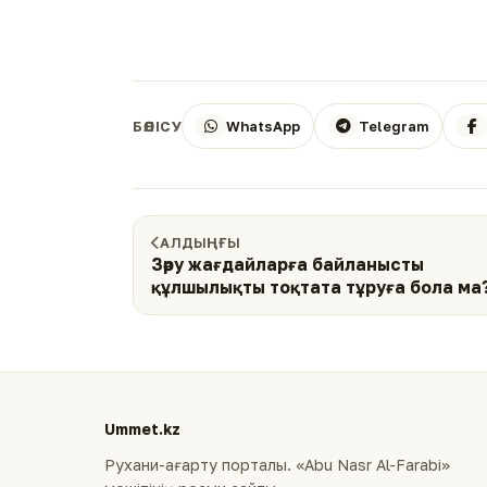
WhatsApp
Telegram
БӨЛІСУ
АЛДЫҢҒЫ
Зәру жағдайларға байланысты
құлшылықты тоқтата тұруға бола ма
Ummet.kz
Рухани-ағарту порталы. «Abu Nasr Al-Farabi»