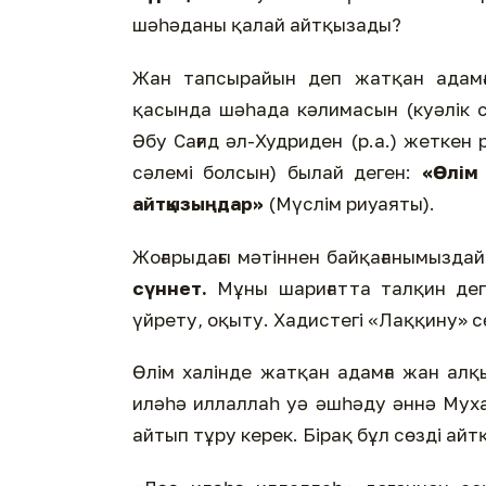
шәһәданы қалай айтқызады?
Жан тапсырайын деп жатқан адамғ
қасында шәһада кәлимасын (куәлік с
Әбу Сағид әл-Худриден (р.а.) жеткен
сәлемі болсын) былай деген:
«Өлім
айтқызыңдар»
(Мүслім риуаяты).
Жоғарыдағы мәтіннен байқағанымызда
сүннет.
Мұны шариғатта талқин деп
үйрету, оқыту. Хадистегі «Лаққину» с
Өлім халінде жатқан адамға жан алқ
иләһә иллаллаһ уә әшһәду әннә Мух
айтып тұру керек. Бірақ бұл сөзді айт