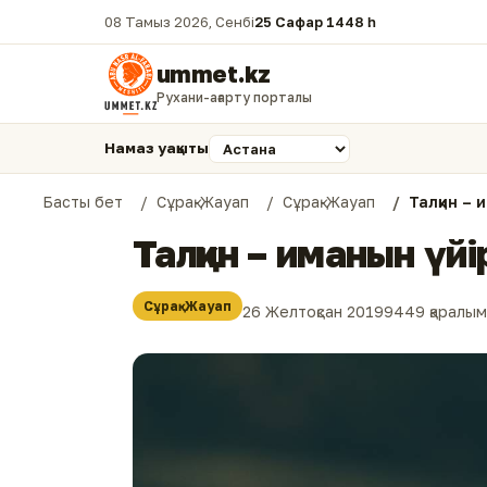
08 Тамыз 2026, Сенбі
25 Сафар 1448 һ.
ummet.kz
Рухани-ағарту порталы
Намаз уақыты
Басты бет
Сұрақ-Жауап
Сұрақ-Жауап
Талқин – 
Талқин – иманын үйі
Сұрақ-Жауап
26 Желтоқсан 2019
9449 қаралым