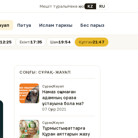
Select your language
KZ
RU
Мешіт туралы
Неке қию
ауап
Пәтуа
Ислам тарихы
Бес парыз
12:25
17:35
19:54
21:47
Екінті
Шам
Құптан
СОҢҒЫ: СҰРАҚ-ЖАУАП
Сұрақ-Жауап
Намаз оқымаған
адамның ораза
ұстауына бола ма?
07 Сәуір 2021
Сұрақ-Жауап
Тұрмыстық заттарға
Құран аяттарын жазу