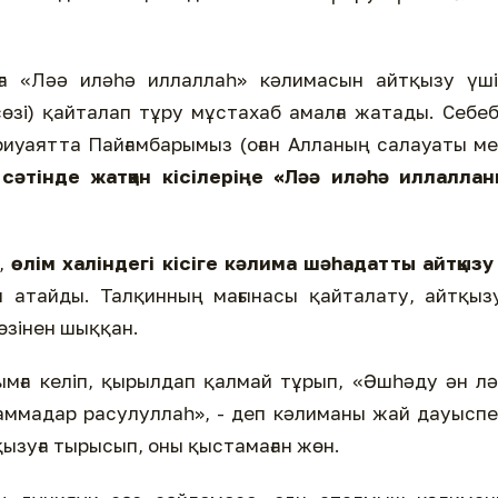
а «Ләә иләһә иллаллаһ» кәлимасын айтқызу үші
өзі) қайталап тұру мұстахаб амалға жатады. Себеб
 риуаятта Пайғамбарымыз (оған Алланың салауаты м
 сәтінде жатқан кісілеріңе «Ләә иләһә иллалла
й,
өлім халіндегі кісіге кәлима шәһадатты айтқызу
 атайды. Талқинның мағынасы қайталату, айтқыз
өзінен шыққан.
ымға келіп, қырылдап қалмай тұрып, «Әшһәду ән л
аммадар расулуллаһ», - деп кәлиманы жай дауысп
қызуға тырысып, оны қыстамаған жөн.