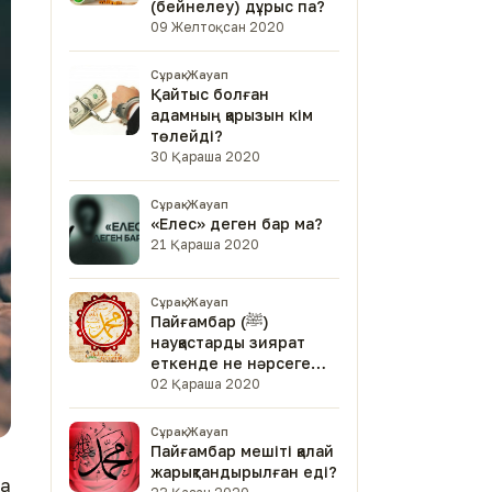
(бейнелеу) дұрыс па?
09 Желтоқсан 2020
Сұрақ-Жауап
Қайтыс болған
адамның қарызын кім
төлейді?
30 Қараша 2020
Сұрақ-Жауап
«Елес» деген бар ма?
21 Қараша 2020
Сұрақ-Жауап
Пайғамбар (ﷺ)
науқастарды зиярат
еткенде не нәрсеге
мән берген?
02 Қараша 2020
Сұрақ-Жауап
Пайғамбар мешіті қалай
жарықтандырылған еді?
ма