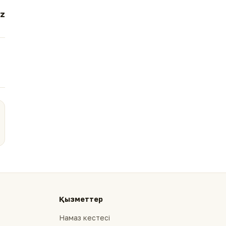
z
Қызметтер
Намаз кестесі