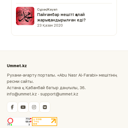
Сұрақ-Жауап
Пайғамбар мешіті қалай
жарықтандырылған еді?
23 Қазан 2020
Ummet.kz
Рухани-ағарту порталы. «Abu Nasr Al-Farabi» мешітінің
ресми сайты.
Астана қ., Қабанбай батыр даңғылы, 36.
info@ummet.kz · support@ummet.kz