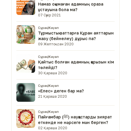
Намаз оқымаған адамның ораза
ұстауына бола ма?
07 Сәуір 2021
Сұрақ-Жауап
Тұрмыстық заттарға Құран аяттарын
жазу (бейнелеу) дұрыс па?
09 Желтоқсан 2020
Сұрақ-Жауап
Қайтыс болған адамның қарызын кім
төлейді?
30 Қараша 2020
Сұрақ-Жауап
«Елес» деген бар ма?
21 Қараша 2020
Сұрақ-Жауап
Пайғамбар (ﷺ) науқастарды зиярат
еткенде не нәрсеге мән берген?
02 Қараша 2020