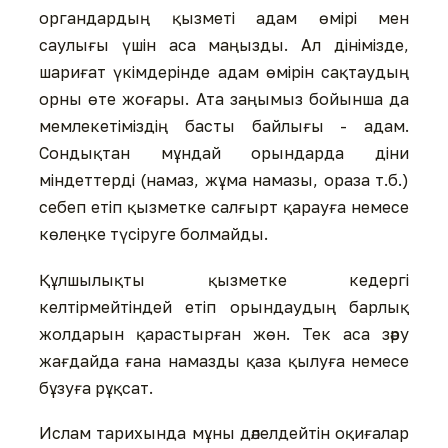
органдардың қызметі адам өмірі мен
саулығы үшін аса маңызды. Ал дінімізде,
шариғат үкімдерінде адам өмірін сақтаудың
орны өте жоғары. Ата заңымыз бойынша да
мемлекетіміздің басты байлығы - адам.
Сондықтан мұндай орындарда діни
міндеттерді (намаз, жұма намазы, ораза т.б.)
себеп етіп қызметке салғырт қарауға немесе
көлеңке түсіруге болмайды.
Құлшылықты қызметке кедергі
келтірмейтіндей етіп орындаудың барлық
жолдарын қарастырған жөн. Тек аса зәру
жағдайда ғана намазды қаза қылуға немесе
бұзуға рұқсат.
Ислам тарихында мұны дәлелдейтін оқиғалар