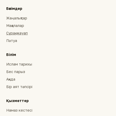
Бөлімдер
Жаңалықтар
Мақалалар
Сұрақ-жауап
Пәтуа
Білім
Ислам тарихы
Бес парыз
Ақида
Бір аят тәпсірі
Қызметтер
Намаз кестесі