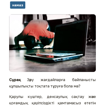
намаз
Сұрақ:
Зәру жағдайларға байланысты
құлшылықты тоқтата тұруға бола ма?
Қарулы күштер, денсаулық сақтау және
қоғамдық қауіпсіздікті қамтамасыз ететін