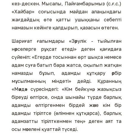
кез-дескен. Мысалы, Пайғамбарымыз (с.ғ.с.)
«Хайбар» соғысында майдан алаңындағы
жағдайдың өте қатты ушыққаны себепті
намазын кейінге қалдырып, қазасын өтеген.
Шариғат ғалымдары «Зәрулік - тыйылған
нәрселерге рұқсат етеді» деген қағидаға
сүйеніп: «Егерде тосыннан өрт шықса немесе
адам суға батып бара жатса, оқылып жатқан
намазды бұзып, адамды құтқару әрбір
мұсылманның міндеті» дейді. Құранның
«Мәидә» сүресіндегі: «Кім бейкүнә, жазықсыз
біреуді өлтірсе, онда шынайы түрде барлық
адамды өлтіргенмен бірдей және кім бір
адамды тірілтсе (өлімнен құтқарса), барлық
адамзатты тірілткенмен тең» деген аят та
осы мәселені қуаттай түседі.