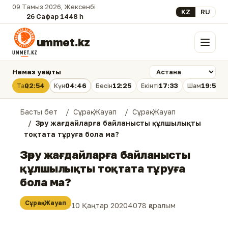
09 Тамыз 2026, Жексенбі
Select your lan
KZ
RU
26 Сафар 1448 һ.
ummet.kz
Мәзір
Намаз уақыты
02:54
04:46
12:25
17:33
19:53
Таң
Күн
Бесін
Екінті
Шам
Басты бет
Сұрақ-Жауап
Сұрақ-Жауап
Зәру жағдайларға байланысты құлшылықты
тоқтата тұруға бола ма?
Зәру жағдайларға байланысты
құлшылықты тоқтата тұруға
бола ма?
Сұрақ-Жауап
10 Қаңтар 2020
4078 қаралым