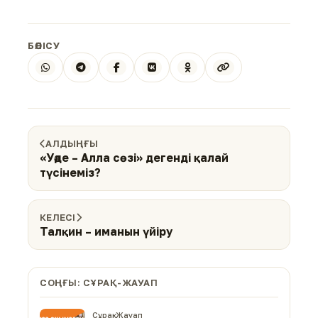
БӨЛІСУ
АЛДЫҢҒЫ
«Уәде – Алла сөзі» дегенді қалай
түсінеміз?
КЕЛЕСІ
Талқин – иманын үйіру
СОҢҒЫ: СҰРАҚ-ЖАУАП
Сұрақ-Жауап