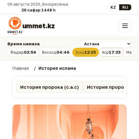
09 августа 2026, Воскресенье
Выберите язык
KZ
RU
26 сафар 1448 һ.
ummet.kz
Меню
Время намаза
02:54
04:46
12:25
17:33
Фаджр
Восход
Зухр
Аср
Магри
Главная
История ислама
История пророка (с.а.с)
История пророков (а