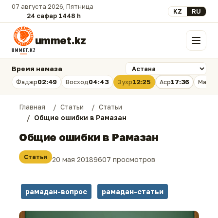
07 августа 2026, Пятница
Выберите язык
KZ
RU
24 сафар 1448 һ.
ummet.kz
Меню
Время намаза
02:49
04:43
12:25
17:36
Фаджр
Восход
Зухр
Аср
Магри
Главная
Статьи
Статьи
Общие ошибки в Рамазан
Общие ошибки в Рамазан
Статьи
20 мая 2018
9607 просмотров
рамадан-вопрос
рамадан-статьи