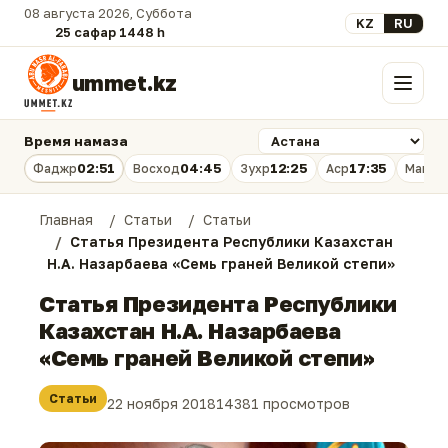
08 августа 2026, Суббота
Выберите язык
KZ
RU
25 сафар 1448 һ.
ummet.kz
Меню
Время намаза
02:51
04:45
12:25
17:35
Фаджр
Восход
Зухр
Аср
Магри
Главная
Статьи
Статьи
Статья Президента Республики Казахстан
Н.А. Назарбаева «Семь граней Великой степи»
Статья Президента Республики
Казахстан Н.А. Назарбаева
«Семь граней Великой степи»
Статьи
22 ноября 2018
14381 просмотров