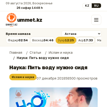
09 августа 2026, Воскресенье
Выберите язык
KZ
RU
26 сафар 1448 һ.
ummet.kz
Меню
Время намаза
02:54
04:46
12:25
17:33
Фаджр
Восход
Зухр
Аср
Магри
Главная
Статьи
Ислам и наука
Наука: Пить воду нужно сидя
Наука: Пить воду нужно сидя
Ислам и наука
07 декабря 2018
58500 просмотров