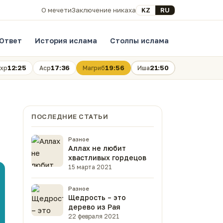
Выберите язык
KZ
RU
О мечети
Заключение никаха
Ответ
История ислама
Столпы ислама
12:25
17:36
19:56
21:50
хр
Аср
Магриб
Иша
ПОСЛЕДНИЕ СТАТЬИ
Разное
Аллах не любит
хвастливых гордецов
15 марта 2021
Разное
Щедрость – это
дерево из Рая
22 февраля 2021