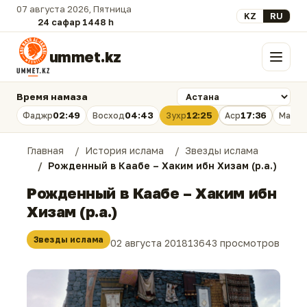
07 августа 2026, Пятница
Выберите язык
KZ
RU
24 сафар 1448 һ.
ummet.kz
Меню
Время намаза
02:49
04:43
12:25
17:36
Фаджр
Восход
Зухр
Аср
Магри
Главная
История ислама
Звезды ислама
Рожденный в Каабе – Хаким ибн Хизам (р.а.)
Рожденный в Каабе – Хаким ибн
Хизам (р.а.)
Звезды ислама
02 августа 2018
13643 просмотров