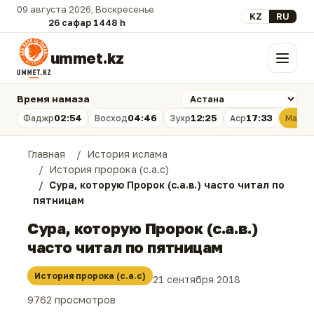
09 августа 2026, Воскресенье
Выберите язык
KZ
RU
26 сафар 1448 һ.
ummet.kz
Меню
Время намаза
02:54
04:46
12:25
17:33
Фаджр
Восход
Зухр
Аср
Магри
Главная
История ислама
История пророка (с.а.с)
Сура, которую Пророк (с.а.в.) часто читал по
пятницам
Сура, которую Пророк (с.а.в.)
часто читал по пятницам
История пророка (с.а.с)
21 сентября 2018
9762 просмотров