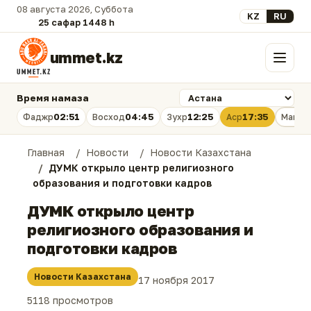
08 августа 2026, Суббота
Выберите язык
KZ
RU
25 сафар 1448 һ.
ummet.kz
Меню
Время намаза
02:51
04:45
12:25
17:35
Фаджр
Восход
Зухр
Аср
Магри
Главная
Новости
Новости Казахстана
ДУМК открыло центр религиозного
образования и подготовки кадров
ДУМК открыло центр
религиозного образования и
подготовки кадров
Новости Казахстана
17 ноября 2017
5118 просмотров