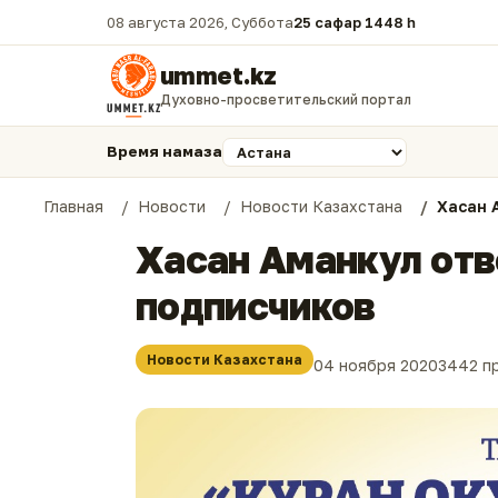
08 августа 2026, Суббота
25 сафар 1448 һ.
ummet.kz
Духовно-просветительский портал
Время намаза
Главная
Новости
Новости Казахстана
Хасан 
Хасан Аманкул отв
подписчиков
Новости Казахстана
04 ноября 2020
3442 п