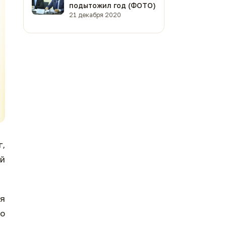
подытожил год (ФОТО)
21 декабря 2020
г,
ый
ля
по