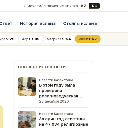
Выберите язык
KZ
RU
О мечети
Заключение никаха
Ответ
История ислама
Столпы ислама
12:25
17:35
19:54
21:47
хр
Аср
Магриб
Иша
ПОСЛЕДНИЕ НОВОСТИ
Новости Казахстана
В этом году была
проведена
религиоведческая
экспертиза 47 книг
28 декабря 2020
(ФОТО)
Новости Казахстана
За один год ответили
на 47 034 религиозные