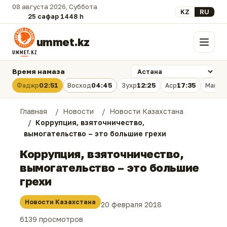
08 августа 2026, Суббота
Выберите язык
KZ
RU
25 сафар 1448 һ.
ummet.kz
Меню
Время намаза
02:51
04:45
12:25
17:35
Фаджр
Восход
Зухр
Аср
Магри
Главная
Новости
Новости Казахстана
Коррупция, взяточничество,
вымогательство – это большие грехи
Коррупция, взяточничество,
вымогательство – это большие
грехи
Новости Казахстана
20 февраля 2018
6139 просмотров