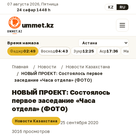
07 августа 2026, Пятница
Выберите язык
KZ
RU
24 сафар 1448 һ.
ummet.kz
Меню
Время намаза
02:49
04:43
12:25
17:36
Фаджр
Восход
Зухр
Аср
Магри
Главная
Новости
Новости Казахстана
НОВЫЙ ПРОЕКТ: Состоялось первое
заседание «Часа отдела» (ФОТО)
НОВЫЙ ПРОЕКТ: Состоялось
первое заседание «Часа
отдела» (ФОТО)
Новости Казахстана
25 сентября 2020
3016 просмотров