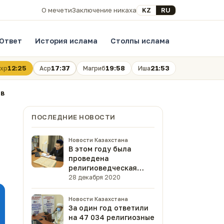
Выберите язык
KZ
RU
О мечети
Заключение никаха
Ответ
История ислама
Столпы ислама
12:25
17:37
19:58
21:53
хр
Аср
Магриб
Иша
ов
ПОСЛЕДНИЕ НОВОСТИ
Новости Казахстана
В этом году была
проведена
религиоведческая
экспертиза 47 книг
28 декабря 2020
(ФОТО)
Новости Казахстана
За один год ответили
на 47 034 религиозные