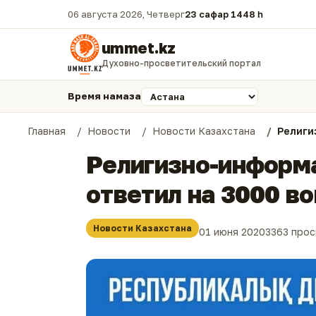
06 августа 2026, Четверг
23 сафар 1448 һ.
ummet.kz
Духовно-просветительский портал
Время намаза
Главная
Новости
Новости Казахстана
Религи
Религизно-информа
ответил на 3000 в
Новости Казахстана
01 июня 2020
3363 про