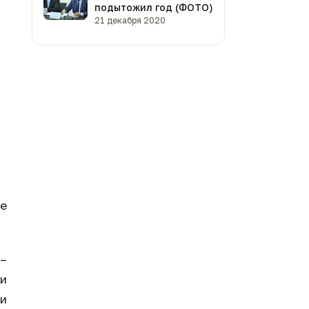
подытожил год (ФОТО)
21 декабря 2020
ее
 –
 и
ли