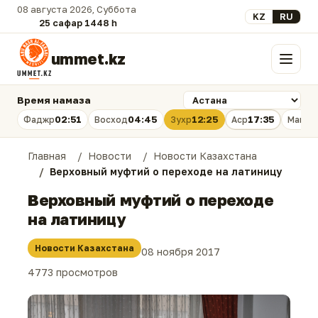
08 августа 2026, Суббота
Выберите язык
KZ
RU
25 сафар 1448 һ.
ummet.kz
Меню
Время намаза
02:51
04:45
12:25
17:35
Фаджр
Восход
Зухр
Аср
Магри
Главная
Новости
Новости Казахстана
Верховный муфтий о переходе на латиницу
Верховный муфтий о переходе
на латиницу
Новости Казахстана
08 ноября 2017
4773 просмотров