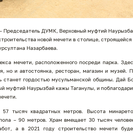
– Председатель ДУМК, Верховный муфтий Наурызб
строительства новой мечети в столице, строящейся
урсултана Назарбаева.
екса мечети, расположенного посреди парка. Зде
я, но и автостоянка, ресторан, магазин и музей. 
ь станет гордостью мусульманской общины. Дай Б
ный муфтий Наурызбай кажы Таганулы, и поблагодар
мечети.
 57 тысяч квадратных метров. Высота минарето
пола – 90 метров. Храм вмещает 30 тысяч челове
бот, а в 2021 году строительство мечети буде