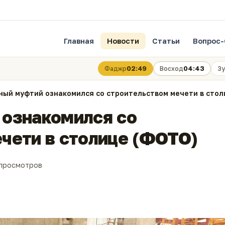
Главная
Новости
Статьи
Вопрос-
02:49
04:43
Фаджр
Восход
Зу
ный муфтий ознакомился со строительством мечети в сто
 ознакомился со
чети в столице (ФОТО)
 просмотров