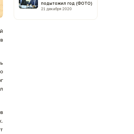
подытожил год (ФОТО)
21 декабря 2020
ай
 в
сь
По
ог
ил
в
к.
т