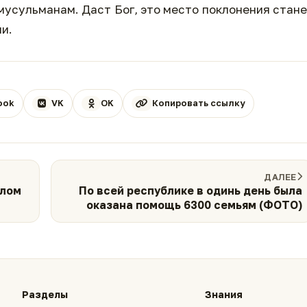
мусульманам. Даст Бог, это место поклонения стан
и.
ook
VK
OK
Копировать ссылку
ДАЛЕЕ
слом
По всей республике в одинь день была
оказана помощь 6300 семьям (ФОТО)
Разделы
Знания