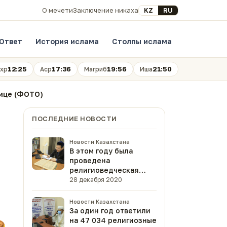
Выберите язык
KZ
RU
О мечети
Заключение никаха
Ответ
История ислама
Столпы ислама
12:25
17:36
19:56
21:50
хр
Аср
Магриб
Иша
лице (ФОТО)
ПОСЛЕДНИЕ НОВОСТИ
Новости Казахстана
В этом году была
проведена
религиоведческая
экспертиза 47 книг
28 декабря 2020
(ФОТО)
Новости Казахстана
За один год ответили
на 47 034 религиозные