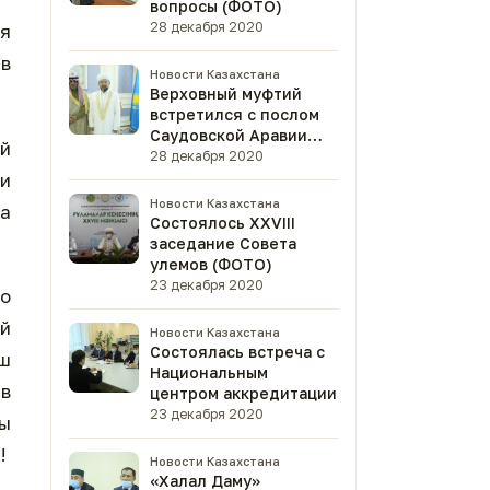
вопросы (ФОТО)
28 декабря 2020
я
 в
Новости Казахстана
Верховный муфтий
встретился с послом
Саудовской Аравии
ой
(ФОТО)
28 декабря 2020
ли
Новости Казахстана
на
Состоялось XXVIII
заседание Совета
улемов (ФОТО)
23 декабря 2020
о
ий
Новости Казахстана
Состоялась встреча с
ш
Национальным
 в
центром аккредитации
23 декабря 2020
ы
я!
Новости Казахстана
«Халал Даму»