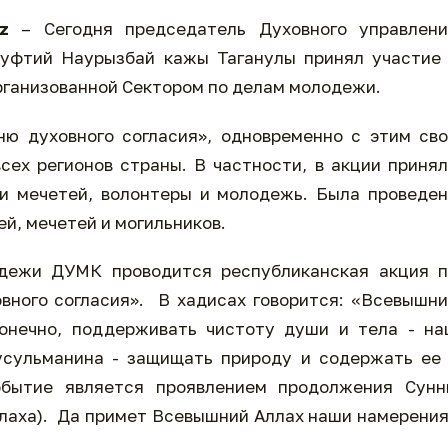
z
– Сегодня председатель Духовного управлени
муфтий Наурызбай кажы Таганулы принял участие
организованной Сектором по делам молодежи.
ю духовного согласия», одновременно с этим св
ех регионов страны. В частности, в акции приня
и мечетей, волонтеры и молодежь. Была проведе
й, мечетей и могильников.
дежи ДУМК проводится республиканская акция п
вного согласия». В хадисах говорится: «Всевышн
онечно, поддерживать чистоту души и тела - на
усульманина - защищать природу и содержать ее
бытие является проявлением продолжения Сунн
ллаха). Да примет Всевышний Аллах наши намерени