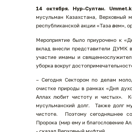
14 октября. Нур-Султан. Ummet.k
мусульман Казахстана, Верховный 
республиканской акции «Таза әлем», 
Мероприятие было приурочено к «Дн
вклад внесли представители ДУМК вс
участие имамы и священнослужител
уборка вокруг достопримечательносте
– Сегодня Сектором по делам моло
очистке природы в рамках «Дня духо
Аллах любит чистоту и чистых». К
мусульманский долг. Также долг м
чистоте. Поэтому сегодняшнее со
Пророка (мир ему и благословение А
- сказал Верховный муфтий.