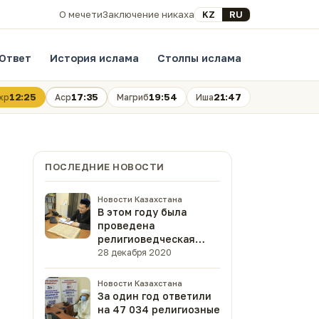
Выберите язык
KZ
RU
О мечети
Заключение никаха
Ответ
История ислама
Столпы ислама
12:25
17:35
19:54
21:47
хр
Аср
Магриб
Иша
ПОСЛЕДНИЕ НОВОСТИ
Новости Казахстана
В этом году была
проведена
религиоведческая
экспертиза 47 книг
28 декабря 2020
(ФОТО)
Новости Казахстана
За один год ответили
на 47 034 религиозные