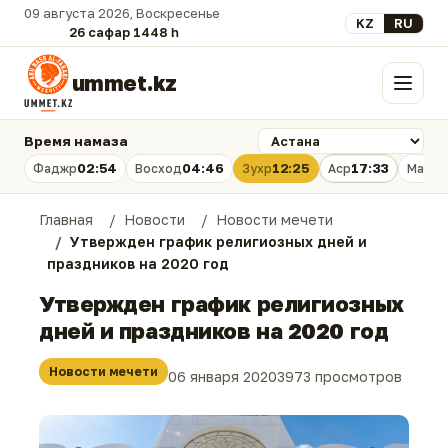
09 августа 2026, Воскресенье
Выберите язык
KZ
RU
26 сафар 1448 һ.
ummet.kz
Меню
Время намаза
02:54
04:46
12:25
17:33
Фаджр
Восход
Зухр
Аср
Магри
Главная
Новости
Новости мечети
Утвержден график религиозных дней и
праздников на 2020 год
Утвержден график религиозных
дней и праздников на 2020 год
Новости мечети
06 января 2020
3973 просмотров