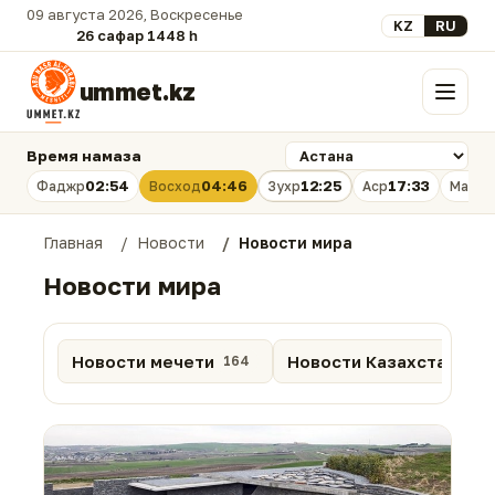
09 августа 2026, Воскресенье
Выберите язык
KZ
RU
26 сафар 1448 һ.
ummet.kz
Меню
Время намаза
02:54
04:46
12:25
17:33
Фаджр
Восход
Зухр
Аср
Магри
Главная
Новости
Новости мира
Новости мира
Новости мечети
Новости Казахстана
164
88