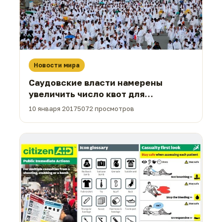
Новости мира
Саудовские власти намерены
увеличить число квот для
паломников
10 января 2017
5072 просмотров