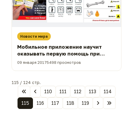
Новости мира
Мобильное приложение научит
оказывать первую помощь при
терактах
09 января 2017
5498 просмотров
115 / 124 стр.
110
111
112
113
114
115
116
117
118
119