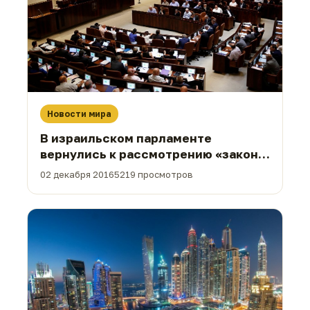
Новости мира
В израильском парламенте
вернулись к рассмотрению «закона
о муэдзинах»
02 декабря 2016
5219 просмотров