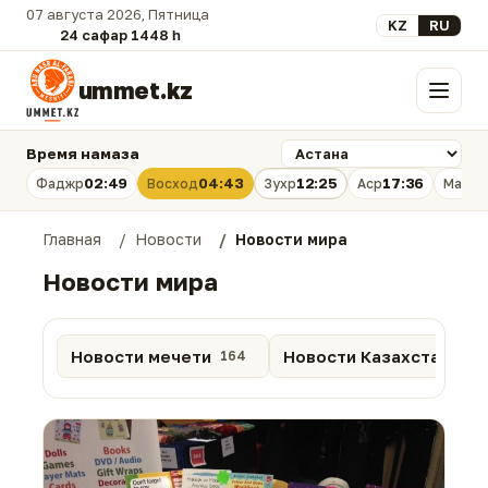
07 августа 2026, Пятница
Выберите язык
KZ
RU
24 сафар 1448 һ.
ummet.kz
Меню
Время намаза
02:49
04:43
12:25
17:36
Фаджр
Восход
Зухр
Аср
Магри
Главная
Новости
Новости мира
Новости мира
Новости мечети
Новости Казахстана
164
88