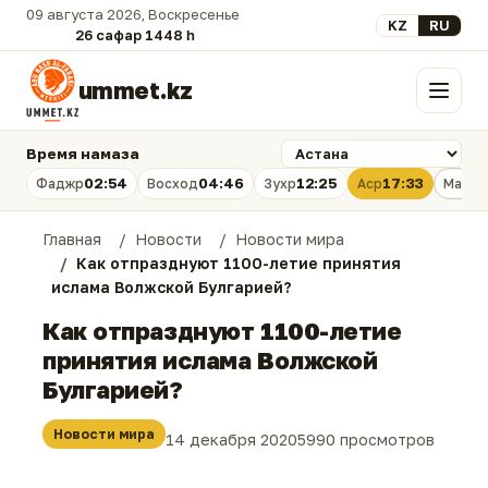
09 августа 2026, Воскресенье
Выберите язык
KZ
RU
26 сафар 1448 һ.
ummet.kz
Меню
Время намаза
02:54
04:46
12:25
17:33
Фаджр
Восход
Зухр
Аср
Магри
Главная
Новости
Новости мира
Как отпразднуют 1100-летие принятия
ислама Волжской Булгарией?
Как отпразднуют 1100-летие
принятия ислама Волжской
Булгарией?
Новости мира
14 декабря 2020
5990 просмотров