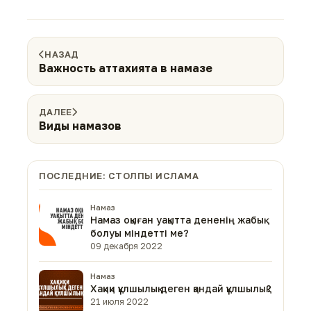
НАЗАД
Важность аттахията в намазе
ДАЛЕЕ
Виды намазов
ПОСЛЕДНИЕ: СТОЛПЫ ИСЛАМА
Намаз
Намаз оқыған уақытта дененің жабық
болуы міндетті ме?
09 декабря 2022
Намаз
Хақиқи құлшылық деген қандай құлшылық?
21 июля 2022