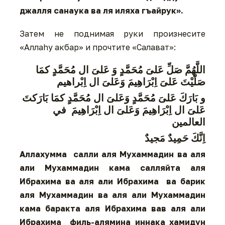
джалля санаука ва ля иляха гъайрук».
Затем не поднимая руки произнесите
«Аллаhу акбар» и прочтите «Салават»:
اللَّهُمَّ صَلِّ عَلىَ مُحَمَّدٍ وَ عَلىَ ال مُحَمَّدٍ كمَا
صَلّيْتَ عَلىَ اِبْرَاهِيمَ وَعَلىَ ال اِبْراهيم
و بَارَكَ عَلىَ مُحَمَّدٍ وَعَلىَ ال مُحَمَّدٍ كمَا بَارَكتَ
عَلىَ ال اِبْرَاهِيمَ وَعَلىَ ال اِبْرَاهِيمَ في
العالمين
اِنَّكَ حَمِيدٌ مَجيدٌ
Аллахумма салли аля Мухаммадин ва аля
али Мухаммадин кама салляйта аля
Ибрахима ва аля али Ибрахима ва барик
аля Мухаммадин ва аля али Мухаммадин
кама баракта аля Ибрахима вав аля али
Ибрахима филь-алямина иннака хамидун