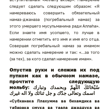
следует сделать следующим образом: «Я
намереваюсь совершить обязательный
намаз-джаназа (погребальный намаз) за
этого умершего мусульманина ради Аллаhа».
Если знаете имя усопшего, то лучше в
намерении отметить его имя и имя его отца.
Совершая погребальный намаз за имамом
можно сделать намерение и так: «…за того
(за тех), за кого сделал намерение имам».
Опустив руки и сложив их под
пупком как в обычном намазе,
прочтите следующую
мольбу: سُبْحَانَكَ اللَهمّ وبحمدك وتبارك
اسمك وتعالى جدّك و جل ثنائك ولا اله غيرك
«Субханака Ллахумма ва бихамдика ва
табарака смука ва таала джаддука ва