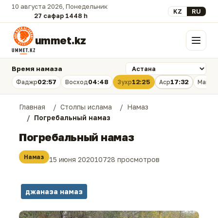
10 августа 2026, Понедельник
Выберите язык
KZ
RU
27 сафар 1448 һ.
ummet.kz
Меню
Время намаза
02:57
04:48
12:25
17:32
Фаджр
Восход
Зухр
Аср
Магри
Главная
Столпы ислама
Намаз
Погребальный намаз
Погребальный намаз
Намаз
15 июня 2020
10728 просмотров
джаназа намаз