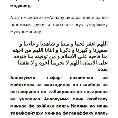
маджиид.
А затем скажите «Аллаhу акбар», как и ранее
поднимая руки и прочтите дуа умершему
мусульманину:
اللهم اغفر لحينا و ميتنا و شاهدنا و غاءبنا و
صغيرنا و كبيرنا و ذكرنا و انثانا اللهم من احيته
منا فاحيه على الاسلام و من توفيته منا فتوفه
على الايمان اللهم لا تحرمنا اجره و لا تففتنا
بعده
Аллахумма –гъфир лихайинаа ва
майитинаа ва шаахидинаа ва гъаибина ва
сагъииринаа ва кабииринаа ва закаринаа
ва унсаанаа Аллахумма манн ахяйтаху
миннаа фа ахййихи аляль Ислями ва манн
таваффайтаху миннаа фатаваффаху аляль