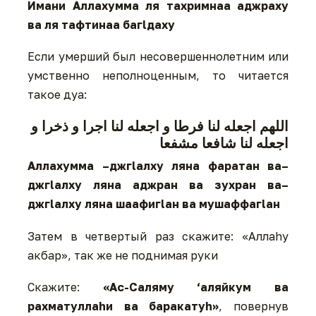
Имани Аллахумма ля тахримнаа аджраху
ва ля тафтинаа багlдаху
Если умерший был несовершеннолетним или
умственно неполноценным, то читается
такое дуа:
اللهم اجعله لنا فرطا و اجعله لنا اجرا و ذخرا و
اجعله لنا شافعا مشفعا
Аллахумма –джгlалху ляна фаратан ва–
джгlалху ляна аджран ва зухран ва–
джгlалху ляна шаафигlан ва мушаффагlан
Затем в четвертый раз скажите: «Аллаhу
акбар», так же не поднимая руки
Скажите:
«Ас-Саляму ‘аляйкум ва
рахматуллаhи ва баракатуh»
, повернув