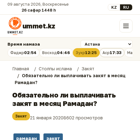
09 августа 2026, Воскресенье
Выберите язык
KZ
RU
26 сафар 1448 һ.
ummet.kz
Меню
Время намаза
02:54
04:46
12:25
17:33
Фаджр
Восход
Зухр
Аср
Магри
Главная
Столпы ислама
Закят
Обязательно ли выплачивать закят в месяц
Рамадан?
Обязательно ли выплачивать
закят в месяц Рамадан?
Закят
21 января 2020
8602 просмотров
рамадан
закят