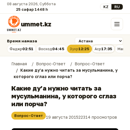
08 августа 2026, Суббота
Выберите язык
KZ
RU
25 сафар 1448 һ.
ummet.kz
Меню
Время намаза
02:51
04:45
12:25
17:35
Фаджр
Восход
Зухр
Аср
Магри
Главная
Вопрос-Ответ
Вопрос–Ответ
Какие ду’а нужно читать за мусульманина, у
которого сглаз или порча?
Какие ду’а нужно читать за
мусульманина, у которого сглаз
или порча?
Вопрос–Ответ
19 августа 2015
22314 просмотров