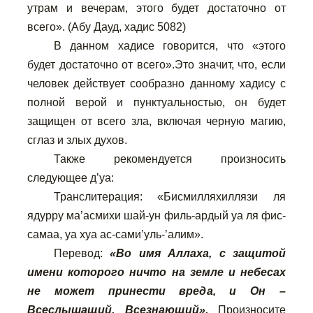
утрам и вечерам, этого будет достаточно от
всего». (Абу Дауд, хадис 5082)
В данном хадисе говорится, что «этого
будет достаточно от всего».Это значит, что, если
человек действует сообразно данному хадису с
полной верой и пунктуальностью, он будет
защищен от всего зла, включая черную магию,
сглаз и злых духов.
Также рекомендуется произносить
следующее д’уа:
Транслитерация: «Бисмилляхиллязи ля
ядурру ма’асмихи шай-ун филь-ардый уа ля фис-
самаа, уа хуа ас-сами’уль-’алим».
Перевод:
«Во имя Аллаха, с защитой
имени которого ничто на земле и небесах
не может принести вреда, и Он –
Всеслышащий, Всезнающий».
Произносите