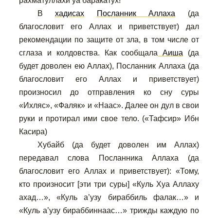
рахматуллахи уа баракатух!
В
хадисах
Посланник Аллаха
(да
благословит его Аллах и приветствует) дал
рекомендации по защите от зла, в том числе от
сглаза и колдовства. Как сообщала
Аиша
(да
будет доволен ею Аллах), Посланник Аллаха (да
благословит его Аллах и приветствует)
произносил до отправления ко сну суры
«Ихляс», «Фаляк» и «Наас». Далее он дул в свои
руки и протирал ими свое тело. («Тафсир» Ибн
Касира)
Хубайб (да будет доволен им Аллах)
передавал слова Посланника Аллаха (да
благословит его Аллах и приветствует): «Тому,
кто произносит [эти три суры] «Куль Хуа Аллаху
ахад…», «Куль а’узу бираббиль фалак…» и
«Куль а’узу бираббиннаас…» трижды каждую по