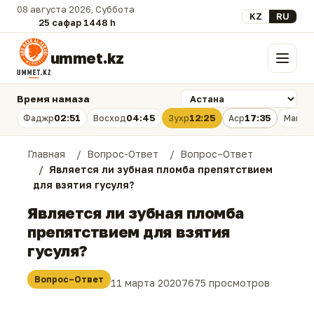
08 августа 2026, Суббота
Выберите язык
KZ
RU
25 сафар 1448 һ.
ummet.kz
Меню
Время намаза
02:51
04:45
12:25
17:35
Фаджр
Восход
Зухр
Аср
Магри
Главная
Вопрос-Ответ
Вопрос–Ответ
Является ли зубная пломба препятствием
для взятия гусуля?
Является ли зубная пломба
препятствием для взятия
гусуля?
Вопрос–Ответ
11 марта 2020
7675 просмотров