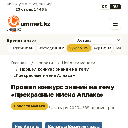
06 августа 2026, Четверг
Выберите язык
KZ
RU
23 сафар 1448 һ.
ummet.kz
Меню
Время намаза
02:46
04:42
12:25
17:37
Фаджр
Восход
Зухр
Аср
Магри
Главная
Новости
Новости мечети
Прошел конкурс знаний на тему
«Прекрасные имена Аллаха»
Прошел конкурс знаний на тему
«Прекрасные имена Аллаха»
Новости мечети
24 января 2020
4269 просмотров
Нұр Астана
Қарлығаш Қажымәлікқызы