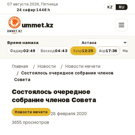
07 августа 2026, Пятница
Выберите язык
KZ
RU
24 сафар 1448 һ.
ummet.kz
Меню
Время намаза
02:49
04:43
12:25
17:36
Фаджр
Восход
Зухр
Аср
Магри
Главная
Новости
Новости мечети
Состоялось очередное собрание членов
Совета
Состоялось очередное
собрание членов Совета
Новости мечети
28 февраля 2020
3655 просмотров