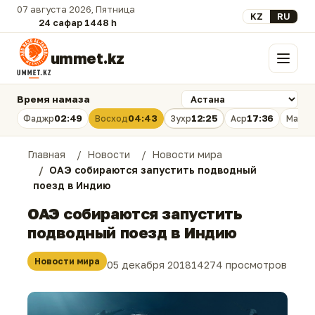
07 августа 2026, Пятница
Выберите язык
KZ
RU
24 сафар 1448 һ.
ummet.kz
Меню
Время намаза
02:49
04:43
12:25
17:36
Фаджр
Восход
Зухр
Аср
Магри
Главная
Новости
Новости мира
ОАЭ собираются запустить подводный
поезд в Индию
ОАЭ собираются запустить
подводный поезд в Индию
Новости мира
05 декабря 2018
14274 просмотров