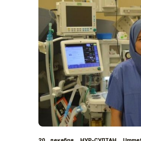
20 декабря.
НУР-СУЛТАН.
Umme