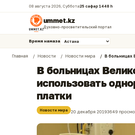
08 августа 2026, Суббота
25 сафар 1448 һ.
ummet.kz
Духовно-просветительский портал
Время намаза
Главная
Новости
Новости мира
В больницах
В больницах Велик
использовать одн
платки
Новости мира
20 декабря 2019
3649 просм