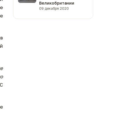
Великобритании
ле
09 декабря 2020
ре
в
ой
не
но
BC
те