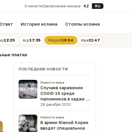
Выберите язык
KZ
RU
О мечети
Заключение никаха
Ответ
История ислама
Столпы ислама
12:25
17:35
19:54
21:47
хр
Аср
Магриб
Иша
ьные платки
ПОСЛЕДНИЕ НОВОСТИ
Новости мира
Случаев заражения
COVID-19 среди
паломников в хадже не
было
28 декабря 2020
Новости мира
В армии Южной Кореи
вводят специальное