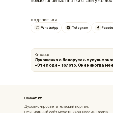
новые головные платки стали уже дос
ПОДЕЛИТЬСЯ
WhatsApp
Telegram
Faceb
НАЗАД
Лукашенко о белорусах-мусульманах
«Эти люди – золото. Они никогда мен
подводили»
Ummet.kz
Духовно-просветительский портал.
Официальный сайт мечети «Abu Nasr Al-Farabi».