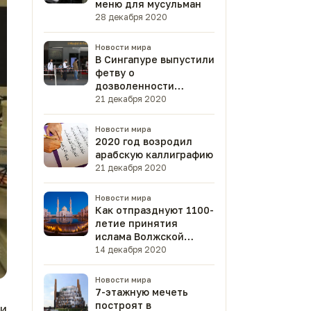
меню для мусульман
28 декабря 2020
Новости мира
В Сингапуре выпустили
фетву о
дозволенности
вакцины от
21 декабря 2020
коронавируса
Новости мира
2020 год возродил
арабскую каллиграфию
21 декабря 2020
Новости мира
Как отпразднуют 1100-
летие принятия
ислама Волжской
Булгарией?
14 декабря 2020
Новости мира
7-этажную мечеть
построят в
и