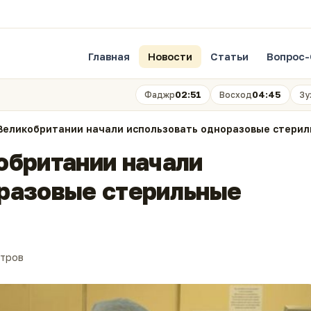
Главная
Новости
Статьи
Вопрос-
02:51
04:45
Фаджр
Восход
Зу
 Великобритании начали использовать одноразовые стерил
обритании начали
оразовые стерильные
отров