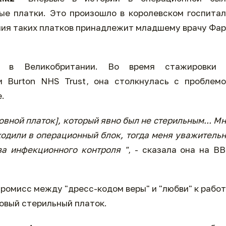
ые платки. Это произошло в королевском госпита
ния таких платков принадлежит младшему врачу Фа
е в Великобритании. Во время стажировки 
и Burton NHS Trust, она столкнулась с проблем
.
ловной платок], который явно был не стерильным... М
аходили в операционный блок, тогда меня уважитель
за инфекционного контроля "
, - сказала она на B
ромисс между "дресс-кодом веры" и "любви" к рабо
овый стерильный платок.