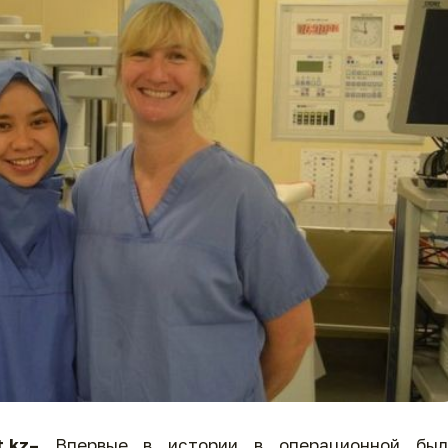
t
.
kz
–
Впервые в истории в операционной был