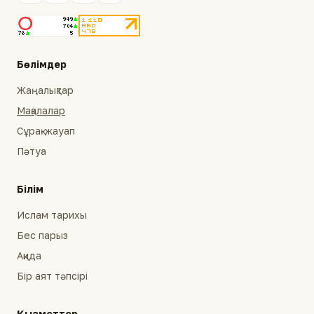
Бөлімдер
Жаңалықтар
Мақалалар
Сұрақ-жауап
Пәтуа
Білім
Ислам тарихы
Бес парыз
Ақида
Бір аят тәпсірі
Қызметтер