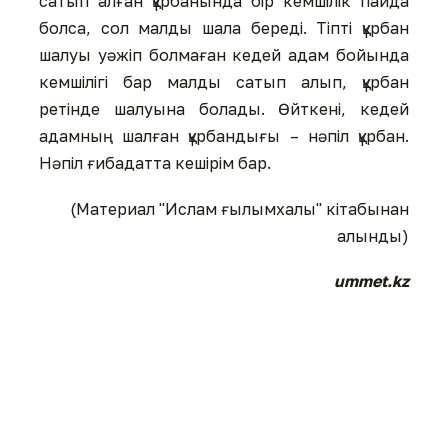
сатып алған құрбанында бір кемшілік пайда
болса, сол малды шала береді. Тіпті құрбан
шалуы уәжіп болмаған кедей адам бойында
кемшілігі бар малды сатып алып, құрбан
ретінде шалуына болады. Өйткені, кедей
адамның шалған құрбандығы – нәпіл құрбан.
Нәпіл ғибадатта кешірім бар.
(Материал "Ислам ғылымхалы" кітабынан
алынды)
ummet.kz