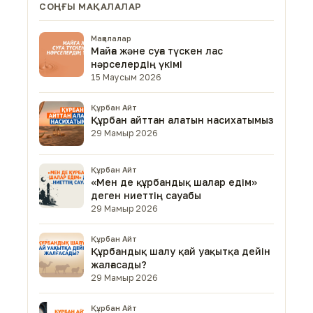
СОҢҒЫ МАҚАЛАЛАР
Мақалалар
Майға және суға түскен лас
нәрселердің үкімі
15 Маусым 2026
Құрбан Айт
Құрбан айттан алатын насихатымыз
29 Мамыр 2026
Құрбан Айт
«Мен де құрбандық шалар едім»
деген ниеттің сауабы
29 Мамыр 2026
Құрбан Айт
Құрбандық шалу қай уақытқа дейін
жалғасады?
29 Мамыр 2026
Құрбан Айт