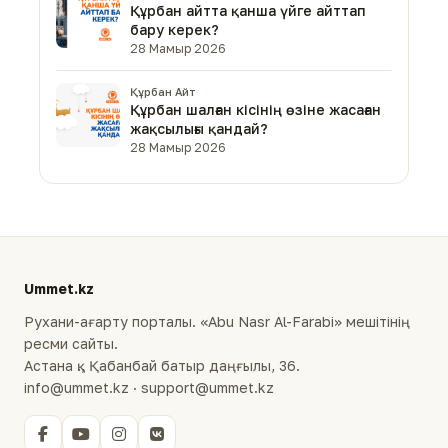
Құрбан айтта қанша үйге айттап
бару керек?
28 Мамыр 2026
Құрбан Айт
Құрбан шалған кісінің өзіне жасаған
жақсылығы қандай?
28 Мамыр 2026
Ummet.kz
Рухани-ағарту порталы. «Abu Nasr Al-Farabi» мешітінің
ресми сайты.
Астана қ., Қабанбай батыр даңғылы, 36.
info@ummet.kz · support@ummet.kz