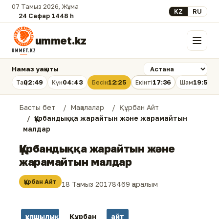
07 Тамыз 2026, Жұма
Select your lan
KZ
RU
24 Сафар 1448 һ.
ummet.kz
Мәзір
Намаз уақыты
02:49
04:43
12:25
17:36
19:56
Таң
Күн
Бесін
Екінті
Шам
Басты бет
Мақалалар
Құрбан Айт
Құрбандыққа жарайтын және жарамайтын
малдар
Құрбандыққа жарайтын және
жарамайтын малдар
Құрбан Айт
18 Тамыз 2017
8469 қаралым
құлшылық
Құрбан
айт