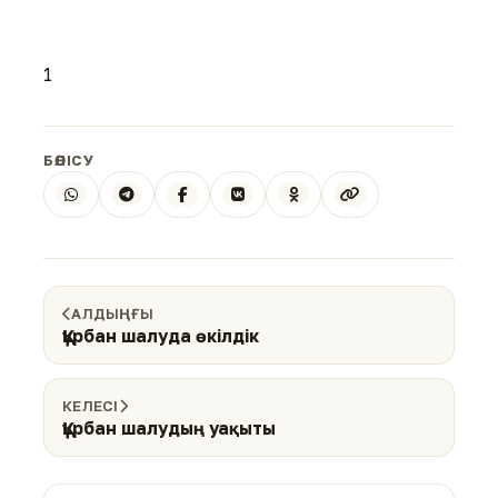
1
БӨЛІСУ
АЛДЫҢҒЫ
Құрбан шалуда өкілдік
КЕЛЕСІ
Құрбан шалудың уақыты