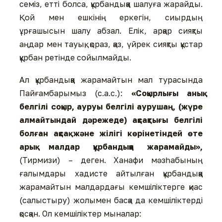
семіз, етті болса, құрбандыққа шалуға жарайды.
Қой мен ешкінің еркегін, сиырдың
ұрғашысын шалу абзал. Елік, арқар сияқты
аңдар мен тауық, қораз, қаз, үйрек сияқты құстар
құрбан ретінде сойылмайды.
Ал құрбандыққа жарамайтын мал турасында
Пайғамбарымыз (с.а.с.):
«Соқырлығы анық
белгілі соқыр, ауруы белгілі аурушаң, (жүре
алмайтындай дәрежеде) ақсақтығы белгілі
болған ақсақ және жілігі көрінетіндей өте
арық малдар құрбандыққа жарамайды»,
(Тирмизи) – деген. Ханафи мәзһабының
ғалымдары хадисте айтылған құрбандыққа
жарамайтын малдардағы кемшіліктерге қиас
(салыстыру) жолымен басқа да кемшіліктерді
қосқан. Ол кемшіліктер мыналар: