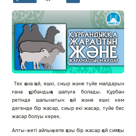
Тек қана қой, ешкі, сиыр және түйе малдарын
ғана құрбандыққа шалуға болады. Құрбан
ретінде шалынатын қой және ешкі кем
дегенде бір жасар, сиыр екі жасар, түйе бес
жасар болуы керек.
Алты-жеті айлық кепе қозы бір жасар қой сияқты