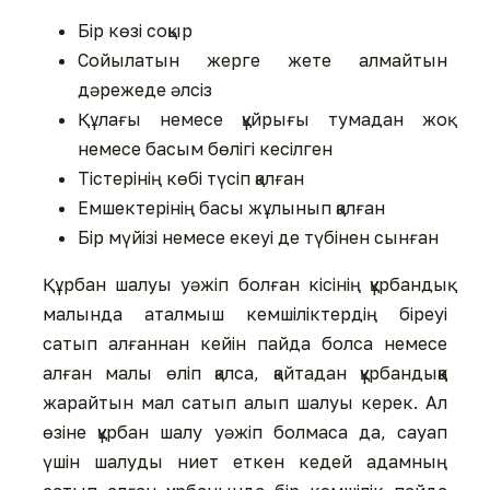
Бір көзі соқыр
Сойылатын жерге жете алмайтын
дәрежеде әлсіз
Құлағы немесе құйрығы тумадан жоқ
немесе басым бөлігі кесілген
Тістерінің көбі түсіп қалған
Емшектерінің басы жұлынып қалған
Бір мүйізі немесе екеуі де түбінен сынған
Құрбан шалуы уәжіп болған кісінің құрбандық
малында аталмыш кемшіліктердің біреуі
сатып алғаннан кейін пайда болса немесе
алған малы өліп қалса, қайтадан құрбандыққа
жарайтын мал сатып алып шалуы керек. Ал
өзіне құрбан шалу уәжіп болмаса да, сауап
үшін шалуды ниет еткен кедей адамның