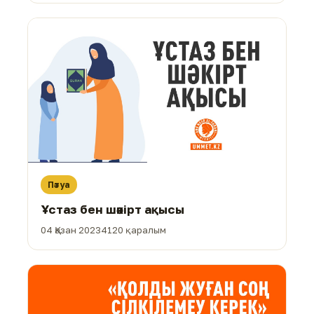
Пәтуа
Ұстаз бен шәкірт ақысы
04 Қазан 2023
4120 қаралым