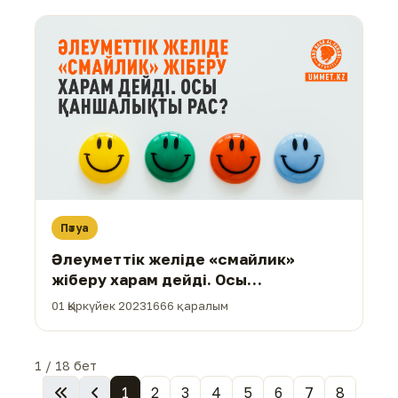
Пәтуа
Әлеуметтік желіде «смайлик»
жіберу харам дейді. Осы
қаншалықты рас?
01 Қыркүйек 2023
1666 қаралым
1 / 18 бет
1
2
3
4
5
6
7
8