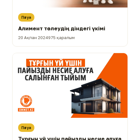
Пәтуа
Алимент төлеудің діндегі үкімі
20 Ақпан 2024
975 қаралым
Пәтуа
Тұрғын үй үшін пайызды несие алуға