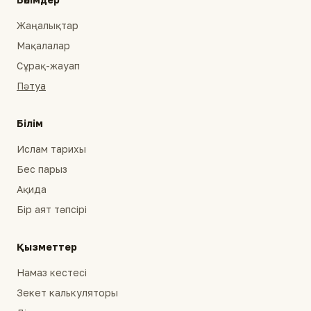
Жаңалықтар
Мақалалар
Сұрақ-жауап
Пәтуа
Білім
Ислам тарихы
Бес парыз
Ақида
Бір аят тәпсірі
Қызметтер
Намаз кестесі
Зекет калькуляторы