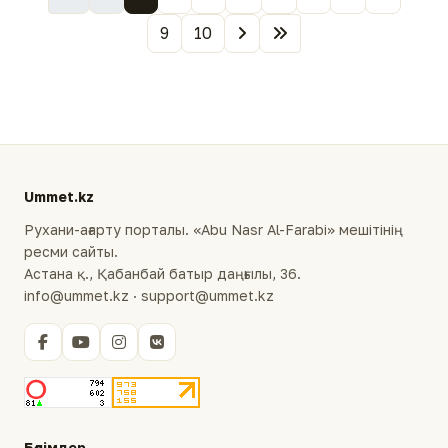
9
10
Ummet.kz
Рухани-ағарту порталы. «Abu Nasr Al-Farabi» мешітінің
ресми сайты.
Астана қ., Қабанбай батыр даңғылы, 36.
info@ummet.kz · support@ummet.kz
Бөлімдер