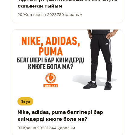
салынған тыйым
20 Желтоқсан 2023
780 қаралым
Пәтуа
Nike, аdidas, рuma белгілері бар
киімдерді киюге бола ма?
03 Қараша 2023
1244 қаралым