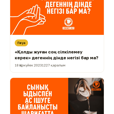
Пәтуа
«Қолды жуған соң сілкілемеу
керек» дегеннің дінде негізі бар ма?
18 Қыркүйек 2023
1227 қаралым