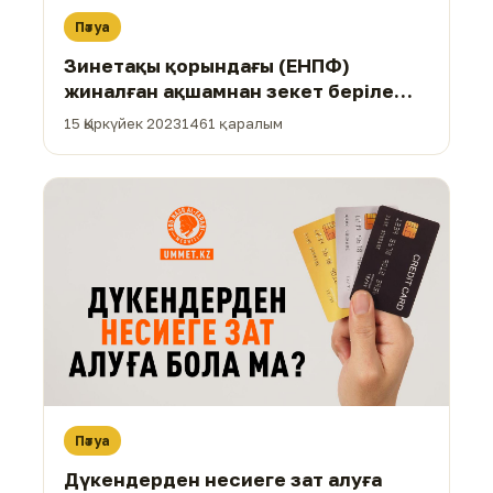
Пәтуа
Зинетақы қорындағы (ЕНПФ)
жиналған ақшамнан зекет беріле
ме?
15 Қыркүйек 2023
1461 қаралым
Пәтуа
Дүкендерден несиеге зат алуға