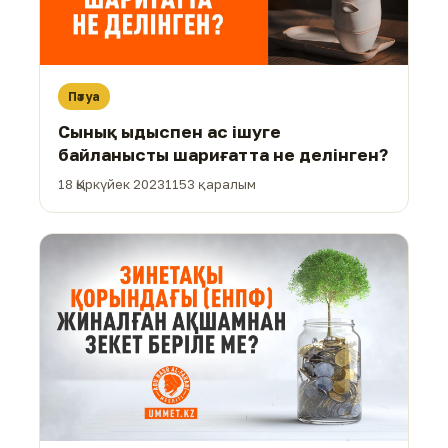
Пәтуа
Сынық ыдыспен ас ішуге
байланысты шариғатта не делінген?
18 Қыркүйек 2023
1153 қаралым