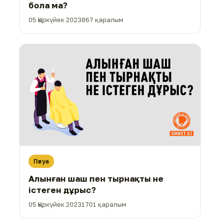
бола ма?
05 Қыркүйек 2023
867 қаралым
Пәтуа
Алынған шаш пен тырнақты не
істеген дұрыс?
05 Қыркүйек 2023
1701 қаралым