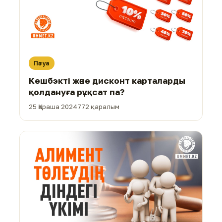
Пәтуа
Кешбэкті және дисконт карталарды
қолдануға рұқсат па?
25 Қараша 2024
772 қаралым