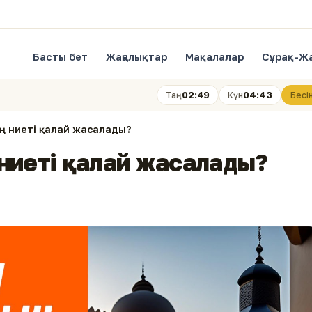
Басты бет
Жаңалықтар
Мақалалар
Сұрақ-Ж
02:49
04:43
Таң
Күн
Бесі
ың ниеті қалай жасалады?
 ниеті қалай жасалады?