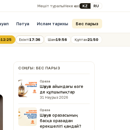
Select your language
KZ
RU
Мешіт туралы
Неке қию
ауап
Пәтуа
Ислам тарихы
Бес парыз
12:25
17:36
19:56
21:50
н
Екінті
Шам
Құптан
СОҢҒЫ: БЕС ПАРЫЗ
Ораза
Шәууәл айындағы өзге
де құлшылықтар
31 Наурыз 2026
Ораза
Шәууәл оразасының
басқа оразадан
ерекшелігі қандай?