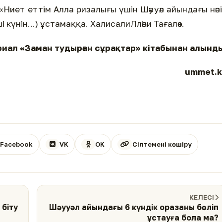
Ниет еттім Алла ризалығы үшін Шәууәл айындағы нәп
і күнін...) ұстамаққа. ХалисалиЛләһи Тағалә».
иал «Заман тудырған сұрақтар» кітабынан алынд
ummet.k
Facebook
VK
OK
Сілтемені көшіру
КЕЛЕСІ
 біту
Шәууәл айындағы 6 күндік оразаны бөліп
ұстауға бола ма?