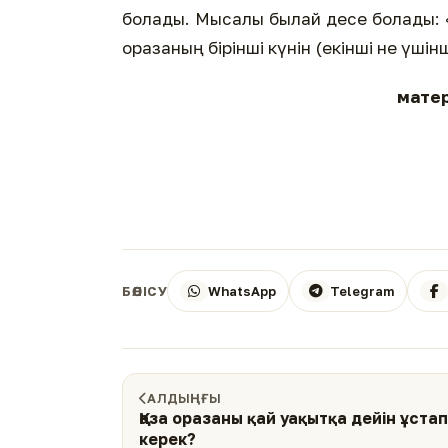
болады. Мысалы былай десе болады: «
оразаның бірінші күнін (екінші не үшінш
матер
WhatsApp
Telegram
БӨЛІСУ
АЛДЫҢҒЫ
Қаза оразаны қай уақытқа дейін ұстап
керек?