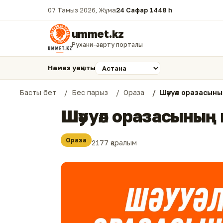
07 Тамыз 2026, Жұма
24 Сафар 1448 һ.
ummet.kz
Рухани-ағарту порталы
Намаз уақыты
Басты бет
Бес парыз
Ораза
Шәууәл оразасын
Шәууәл оразасының
Ораза
2177 қаралым