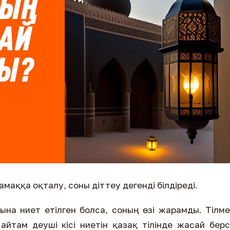
дамаққа оқталу, соны діттеу дегенді білдіреді.
сына ниет етілген болса, соның өзі жарамды. Тілм
йтам деуші кісі ниетін қазақ тілінде жасай бер