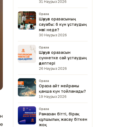
31 Наурыз 2026
Ораза
Шәууәл оразасының
сауабы: 6 күн ұстаудың
мәні неде?
30 Наурыз 2026
Ораза
Шәууәл оразасын
сүннетке сай ұстаудың
әдептері
26 Наурыз 2026
Ораза
Ораза айт мейрамы
қанша күн тойланады?
19 Наурыз 2026
Ораза
Рамазан бітті, бірақ
ен
құлшылық жасау біткен
се
жоқ