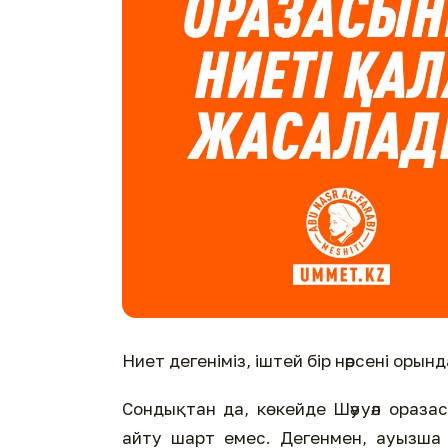
Ниет дегеніміз, іштей бір нәрсені орын
Сондықтан да, көкейде Шәууәл ораза
айту шарт емес. Дегенмен, ауызша а