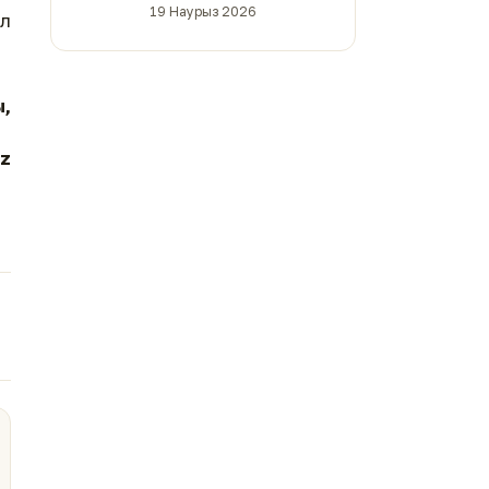
19 Наурыз 2026
іл
ы,
z