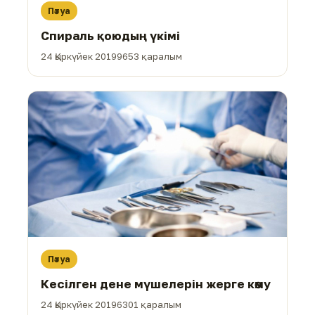
Пәтуа
Спираль қоюдың үкімі
24 Қыркүйек 2019
9653 қаралым
Пәтуа
Кесілген дене мүшелерін жерге көму
24 Қыркүйек 2019
6301 қаралым