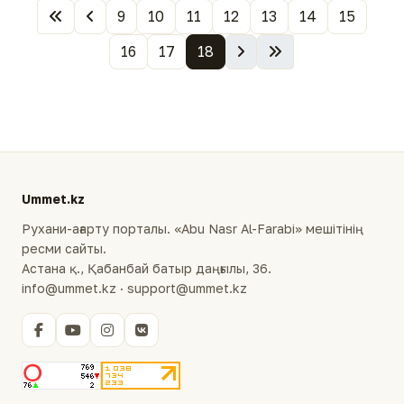
9
10
11
12
13
14
15
16
17
18
Ummet.kz
Рухани-ағарту порталы. «Abu Nasr Al-Farabi» мешітінің
ресми сайты.
Астана қ., Қабанбай батыр даңғылы, 36.
info@ummet.kz · support@ummet.kz