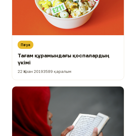
Пәтуа
Тағам құрамындағы қоспалардың
үкімі
22 Қазан 2019
3589 қаралым