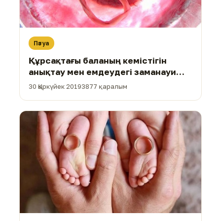
Пәтуа
Құрсақтағы баланың кемістігін
анықтау мен емдеудегі заманауи
әдістерді қолданудың үкімі
30 Қыркүйек 2019
3877 қаралым