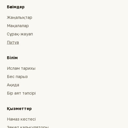
Бөлімдер
Жаңалықтар
Мақалалар
Сұрақ-жауап
Пәтуа
Білім
Ислам тарихы
Бес парыз
Ақида
Бір аят тәпсірі
Қызметтер
Намаз кестесі
Зекет калькуляторы