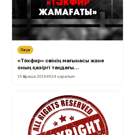
Пәтуа
«Тəкфир» сөзінің мағынасы және
оның қазіргі таңдағы
мұсылмандардың сеніміне қатысы
15 Қараша 2019
4524 қаралым