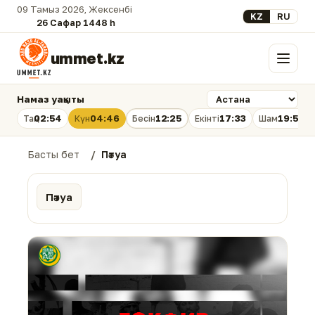
09 Тамыз 2026, Жексенбі
Select your lan
KZ
RU
26 Сафар 1448 һ.
ummet.kz
Мәзір
Намаз уақыты
02:54
04:46
12:25
17:33
19:53
Таң
Күн
Бесін
Екінті
Шам
Басты бет
Пәтуа
Пәтуа