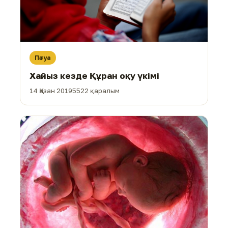
Пәтуа
Хайыз кезде Құран оқу үкімі
14 Қазан 2019
5522 қаралым