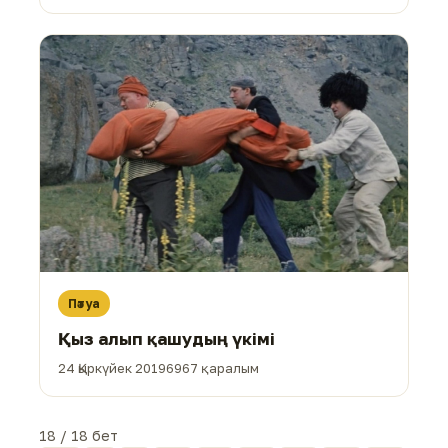
Пәтуа
Қыз алып қашудың үкімі
24 Қыркүйек 2019
6967 қаралым
18 / 18 бет