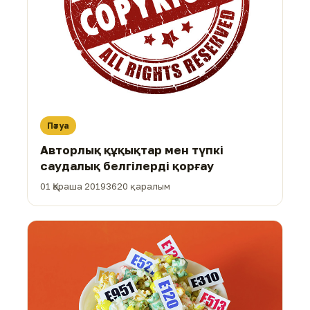
Пәтуа
Авторлық құқықтар мен түпкі
саудалық белгілерді қорғау
01 Қараша 2019
3620 қаралым