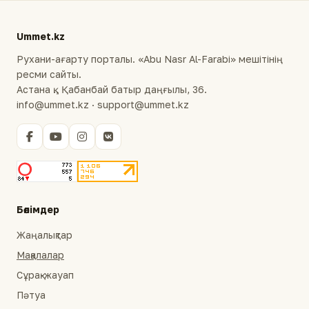
Ummet.kz
Рухани-ағарту порталы. «Abu Nasr Al-Farabi» мешітінің
ресми сайты.
Астана қ., Қабанбай батыр даңғылы, 36.
info@ummet.kz · support@ummet.kz
Бөлімдер
Жаңалықтар
Мақалалар
Сұрақ-жауап
Пәтуа