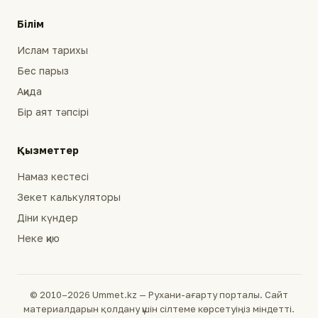
Білім
Ислам тарихы
Бес парыз
Ақида
Бір аят тәпсірі
Қызметтер
Намаз кестесі
Зекет калькуляторы
Діни күндер
Неке қию
© 2010–2026 Ummet.kz — Рухани-ағарту порталы. Сайт
материалдарын қолдану үшін сілтеме көрсетуіңіз міндетті.