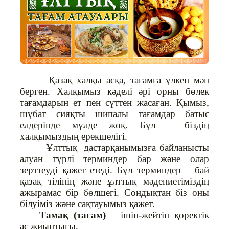
Қазақ халқы асқа, тағамға үлкен мән
берген. Халқымыз кәделі әрі орны бөлек
тағамдарын ет пен сүттен жасаған. Қымыз,
шұбат сияқты шипалы тағамдар батыс
елдерінде мүлде жоқ. Бұл – біздің
халқымыздың ерекшелігі.
Ұлттық дастарқанымызға байланысты
алуан түрлі терминдер бар және олар
зерттеуді қажет етеді. Бұл терминдер – бай
қазақ тілінің және ұлттық мәдениетіміздің
ажырамас бір бөлшегі. Сондықтан біз оны
білуіміз және сақтауымыз қажет.
Тамақ (тағам)
– ішіп-жейтін қоректік
ас жиынтығы.