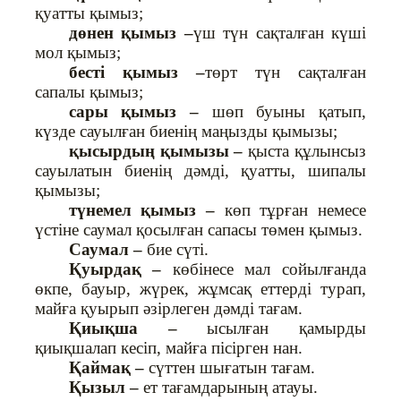
қуатты қымыз;
дөнен қымыз –
үш түн сақталған күші
мол қымыз;
бесті қымыз –
төрт түн сақталған
сапалы қымыз;
сары қымыз –
шөп буыны қатып,
күзде сауылған биенің маңызды қымызы;
қысырдың қымызы –
қыста құлынсыз
сауылатын биенің дәмді, қуатты, шипалы
қымызы;
түнемел қымыз –
көп тұрған немесе
үстіне саумал қосылған сапасы төмен қымыз.
Саумал –
бие сүті.
Қуырдақ –
көбінесе мал сойылғанда
өкпе, бауыр, жүрек, жұмсақ еттерді турап,
майға қуырып әзірлеген дәмді тағам.
Қиықша –
ысылған қамырды
қиықшалап кесіп, майға пісірген нан.
Қаймақ –
сүттен шығатын тағам.
Қызыл –
ет тағамдарының атауы.