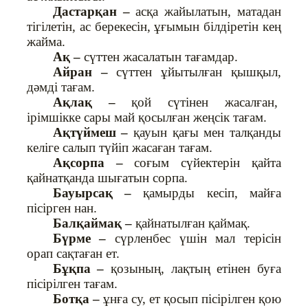
Дастарқан –
асқа жайылатын, матадан
тігілетін, ас берекесін, ұғымын білдіретін кең
жайма.
Ақ –
сүттен жасалатын тағамдар.
Айран –
сүттен ұйытылған қышқыл,
дәмді тағам.
Ақлақ –
қой сүтінен жасалған,
ірімшікке сары май қосылған жеңсік тағам.
Ақтүймеш –
қауын қағы мен талқанды
келіге салып түйіп жасаған тағам.
Ақсорпа –
соғым сүйектерін қайта
қайнатқанда шығатын сорпа.
Бауырсақ –
қамырды кесіп, майға
пісірген нан.
Балқаймақ –
қайнатылған қаймақ.
Бүрме –
сүрленбес үшін мал терісін
орап сақтаған ет.
Бұқпа –
қозының, лақтың етінен буға
пісірілген тағам.
Ботқа –
ұнға су, ет қосып пісірілген қою