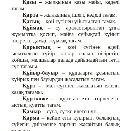
Қазы –
жылқының қазы майы, кәделі
тағам.
Қарта –
жылқының ішегі, кәделі тағам.
Қатық –
қой сүтінен ұйытылған тамақ.
Құймақ –
су араластырылған ұнға
жұмыртқа қосып, майға сұйықтай құйып
пісіретін дәмді, жұмсақ тағам.
Қорықтық –
қой сүтінен әдейі
ысытылған түйір тастар салып пісіретін,
қойшы, малшылар далада дайындайтын тәтті
сүт тағамы.
Құйыр-бауыр –
құдаларға ұсынатын
құйрық пен бауырдан жасалатын тағам.
Құрт –
мал сүтінен жасалатын ежелгі
қазақ тағамы.
Құрткөже –
құрттан езіп әзірленетін
ыстық, қуатты тағам.
Қамыр –
суға, сүтке илеген ұн.
Қарма –
кейде етін қуырып, балықтың
сүйегін диірменге тартып жасайтын балық
талқаны.