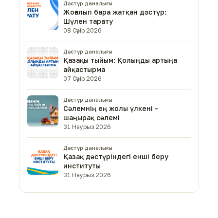
Дәстүр даналығы
Жоғалып бара жатқан дәстүр:
Шүлен тарату
08 Сәуір 2026
Дәстүр даналығы
Қазақы тыйым: Қолыңды артыңа
айқастырма
07 Сәуір 2026
Дәстүр даналығы
Сәлемнің ең жолы үлкені –
шаңырақ сәлемі
31 Наурыз 2026
Дәстүр даналығы
Қазақ дәстүріндегі енші беру
институты
31 Наурыз 2026