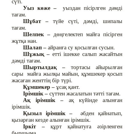
сүті.
Уыз көже –
уыздан пісірлген дәмді
тағам.
Шұбат –
түйе сүті, дәмді, шипалы
тағам.
Шелпек –
дөңгелектеп майға пісірген
жұтқа нан.
Шалап –
айранға су қосылған сусын.
Шұжық –
етті ішекке салып жасайтын
дәмді тағам.
Шыртылдақ –
тортасы айырылған
сары майға жылқы майын, құмшекер қосып
жасаған женттің бір түрі.
Құмшекер –
ұсақ қант.
Ірімшік –
сүттен жасалатын тәтті тағам.
Ақ ірімшік –
ақ күйінде алынған
ірімшік.
Қызыл ірімшік –
әбден қайнатып,
қызарған кезде алынған ірімшік.
Іркіт –
құрт қайнатуға әзірленген
быршыма.