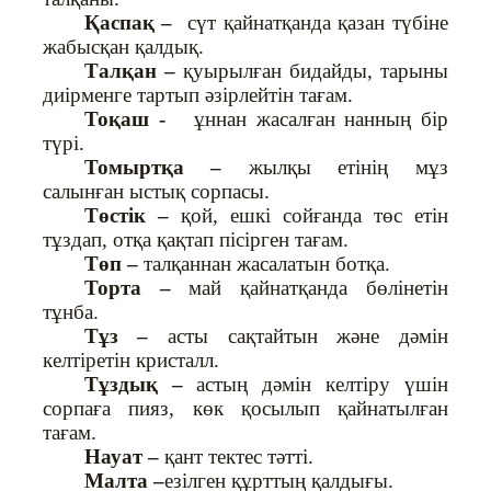
Қаспақ –
сүт қайнатқанда қазан түбіне
жабысқан қалдық.
Талқан –
қуырылған бидайды, тарыны
диірменге тартып әзірлейтін тағам.
Тоқаш -
ұннан жасалған нанның бір
түрі.
Томыртқа –
жылқы етінің мұз
салынған ыстық сорпасы.
Төстік –
қой, ешкі сойғанда төс етін
тұздап, отқа қақтап пісірген тағам.
Төп –
талқаннан жасалатын ботқа.
Торта –
май қайнатқанда бөлінетін
тұнба.
Тұз –
асты сақтайтын және дәмін
келтіретін кристалл.
Тұздық –
астың дәмін келтіру үшін
сорпаға пияз, көк қосылып қайнатылған
тағам.
Науат –
қант тектес тәтті.
Малта –
езілген құрттың қалдығы.