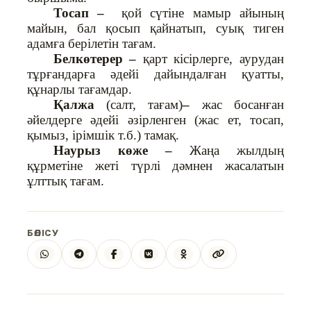
Тосап –
қой сүтіне мамыр айының
майын, бал қосып қайнатып, суық тиген
адамға берілетін тағам.
Белкөтерер –
қарт кісірлерге, аурудан
тұрғандарға әдейі дайындалған қуатты,
құнарлы тағамдар.
Қалжа
(салт, тағам)
–
жас босанған
әйелдерге әдейі әзірленген (жас ет, тосап,
қымыз, ірімшік т.б.) тамақ.
Наурыз көже –
Жаңа жылдың
құрметіне жеті түрлі дәмнен жасалатын
ұлттық тағам.
БӨЛІСУ