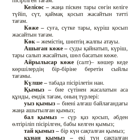
пісірілген тағам.
Келісөс –
жаңа піскен тары сөгін келіге
түйіп, сүт, қаймақ қосып жасайтын тәтті
тағам.
Көже –
суға, сүтке тары, күріш қосып
жасайтын тағам.
Көк –
жемістің, шөптің жалпы атауы.
Ашыған көже –
суды қайнатып, күріш,
тары салып жасайтын, шөл басатын көже.
Айрылысар көже
(салт)– көшер кеде
көршілердің бір-біріне беретін сыйлы
тағамы.
Күлше –
табада пісірілетін нан.
Қымыз –
бие сүтінен жасалатын аса
құнды, емдік тағам, оның түрлері:
уыз қымыз –
биені алғаш байлағандағы
жаңа ашытылған қымыз;
бал қымыз –
сүр қаз қосып, әбден
өлтіріліп пісірілген, бабы келген қымыз;
тай қымыз –
бір күн сақталған қымыз;
құнан қымыз –
екі түн сақталған