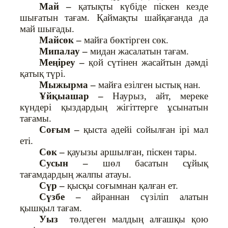
Май –
қатықты күбіде піскен кезде
шығатын тағам. Қаймақты шайқағанда да
май шығады.
Майсөк –
майға бөктірген сөк.
Мипалау –
мидан жасалатын тағам.
Меңіреу –
қой сүтінен жасайтын дәмді
қатық түрі.
Мыжырма –
майға езілген ыстық нан.
Ұйқыашар –
Наурыз, айт, мереке
күндері қыздардың жігіттерге ұсынатын
тағамы.
Соғым –
қыста әдейі сойылған ірі мал
еті.
Сөк –
қауызы аршылған, піскен тары.
Сусын –
шөл басатын сұйық
тағамдардың жалпы атауы.
Сүр –
қысқы соғымнан қалған ет.
Сүзбе –
айраннан сүзіліп алатын
қышқыл тағам.
Уыз
төлдеген малдың алғашқы қою