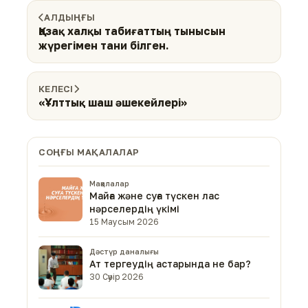
АЛДЫҢҒЫ
Қазақ халқы табиғаттың тынысын
жүрегімен тани білген.
КЕЛЕСІ
«Ұлттық шаш әшекейлері»
СОҢҒЫ МАҚАЛАЛАР
Мақалалар
Майға және суға түскен лас
нәрселердің үкімі
15 Маусым 2026
Дәстүр даналығы
Ат тергеудің астарында не бар?
30 Сәуір 2026