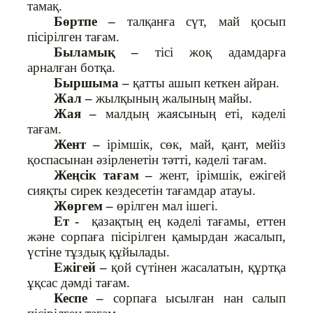
тамақ.
Бөртпе –
талқанға сүт, май қосып
пісірілген тағам.
Быламық –
тісі жоқ адамдарға
арналған ботқа.
Быршыма –
қатты ашып кеткен айран.
Жал –
жылқының жалының майы.
Жая –
малдың жаясының еті, кәделі
тағам.
Жент –
ірімшік, сөк, май, қант, мейіз
қоспасынан әзірленетін тәтті, кәделі тағам.
Жеңсік тағам –
жент, ірімшік, ежігей
сияқты сирек кездесетін тағамдар атауы.
Жөргем –
өрілген мал ішегі.
Ет -
қазақтың ең кәделі тағамы, еттен
және сорпаға пісірілген қамырдан жасалып,
үстіне тұздық құйылады.
Ежігей –
қой сүтінен жасалатын, құртқа
ұқсас дәмді тағам.
Кеспе –
сорпаға ысылған нан салып