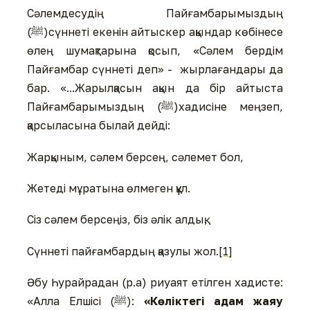
Сәлемдесудің Пайғамбарымыздың
(ﷺ)сүннеті екенін айтыскер ақындар көбінесе
өлең шумақтарына қосып, «Сәлем бердім
Пайғамбар сүннеті деп» - жырлағандары да
бар. «...Жарылқасын ақын да бір айтыста
Пайғамбарымыздың (ﷺ)хадисіне меңзеп,
қарсыласына былай дейді:
Жарқыным, сәлем берсең, сәлемет бол,
Жетеді мұратына өлмеген құл.
Сіз сәлем берсеңіз, біз әлік алдық,
Сүннеті пайғамбардың қазулы жол.
[1]
Әбу Һурайрадан (р.а) риуаят етілген хадисте:
«Алла Елшісі (ﷺ):
«Көліктегі адам жаяу