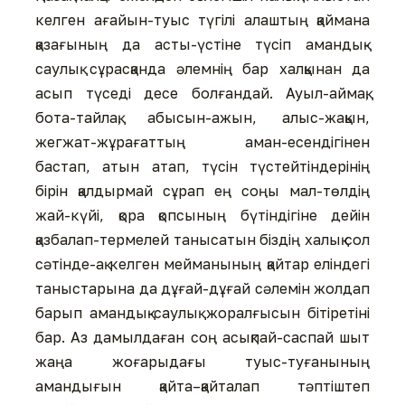
келген ағайын-туыс түгілі алаштың қаймана
қазағының да асты-үстіне түсіп амандық-
саулық сұрасқанда әлемнің бар халқынан да
асып түседі десе болғандай. Ауыл-аймақ,
бота-тайлақ, абысын-ажын, алыс-жақын,
жегжат-жұрағаттың аман-есендігінен
бастап, атын атап, түсін түстейтіндерінің
бірін қалдырмай сұрап ең соңы мал-төлдің
жай-күйі, қора қопсының бүтіндігіне дейін
қазбалап-термелей танысатын біздің халық сол
сәтінде-ақ келген мейманының қайтар еліндегі
таныстарына да дұғай-дұғай сәлемін жолдап
барып амандық-саулық жоралғысын бітіретіні
бар. Аз дамылдаған соң асықпай-саспай шыт
жаңа жоғарыдағы туыс-туғанының
амандығын қайта–қайталап тәптіштеп