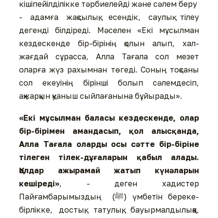
кішіпейілділікке тәрбиелейді және сәлем беру
- адамға жақсылық, есендік, саулық тілеу
дегенді білдіреді. Мәселен «Екі мұсылман
кездескенде бір-бірінің қолын алып, хал-
жағдай сұрасса, Алла Тағала сол мезет
оларға жүз рахымнан төгеді. Соның тоқсаны
сол екеуінің бірінші болып сәлемдесіп,
ақжарқын қуаныш сыйлағанына бұйырады».
«Екі мұсылман баласы кездескенде, олар
бір-бірімен амандасып, қол алысқанда,
Алла
Тағала оларды осы сәтте бір-біріне
тілеген тілек-дұғаларын қабыл алады.
Қолдар ажырамай жатып күнәларын
кешіреді»
, - деген хадистер
Пайғамбарымыздың (ﷺ) үмбетін береке-
бірлікке, достық, татулық, бауырмалдылыққа,