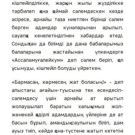
кішпейілділікке, жарқын жылы жүзділікке
тәрбилеп қана қоймай сәлемдескен кезде
әсіресе, арнайы таза ниетпен бірінші сәлем
берген адамдар күнәларынан арылып,
сауапқа кенелетіндігінен хабардар етеді.
Сондықтан да білімді де дана бабаларымыз
балаларына жастайынан үлкендерге
«Ассаләмуғалейкум» деп сәлем беріп, қол
ұсынуды, кішпейіл болуды үйреткен.
«Бармасаң, көрмесең жат боласың!» - деп
алыстағы ағайын-туысына тек есендесіп-
сәлемдесу үшін арнайы ат арытып
жолаушылап баратын халықымыз жол-
жөнекей қадірлі адамдардың үйлеріне де ат
басын бұрып, амандық-саулығын біліп, дәм
ауыз тиіп, кейде қона-түстене жатып кететіні