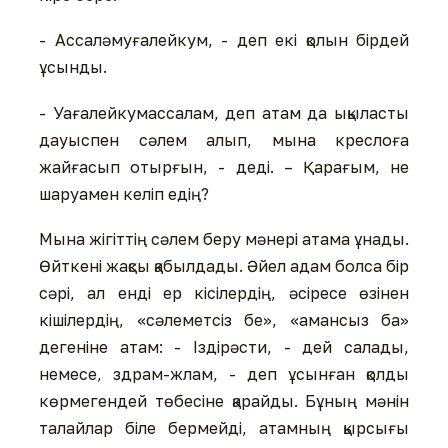
- Ассаләмуғалейкум, - деп екі қолын бірдей
ұсынды.
- Уағалейкумассалам, деп атам да ықыласты
дауыспен сәлем алып, мына креслоға
жайғасып отырғын, - деді. – Қарағым, не
шаруамен келіп едің?
Мына жігіттің сәлем беру мәнері атама ұнады.
Өйткені жақсы қабылдады. Әйел адам болса бір
сәрі, ал енді ер кісілердің, әсіресе өзінен
кішілердің, «сәлеметсіз бе», «амансыз ба»
дегеніне атам: - Іздірәсти, - дей салады,
немесе, здрам-жлам, - деп ұсынған қолды
көрмегендей төбесіне қарайды. Бұның мәнін
талайлар біле бермейді, атамның қырсығы