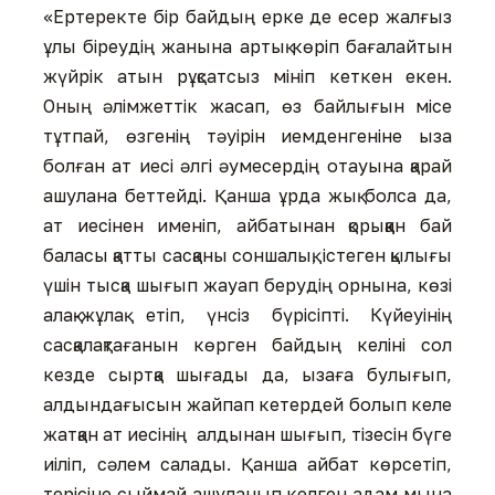
«Ертеректе бір байдың ерке де есер жалғыз
ұлы біреудің жанына артық көріп бағалайтын
жүйрік атын рұқсатсыз мініп кеткен екен.
Оның әлімжеттік жасап, өз байлығын місе
тұтпай, өзгенің тәуірін иемденгеніне ыза
болған ат иесі әлгі әумесердің отауына қарай
ашулана беттейді. Қанша ұрда жық болса да,
ат иесінен именіп, айбатынан қорыққан бай
баласы қатты сасқаны соншалық, істеген қылығы
үшін тысқа шығып жауап берудің орнына, көзі
алақ-жұлақ етіп, үнсіз бүрісіпті. Күйеуінің
сасқалақтағанын көрген байдың келіні сол
кезде сыртқа шығады да, ызаға булығып,
алдындағысын жайпап кетердей болып келе
жатқан ат иесінің алдынан шығып, тізесін бүге
иіліп, сәлем салады. Қанша айбат көрсетіп,
терісіне сыймай ашуланып келген адам мына