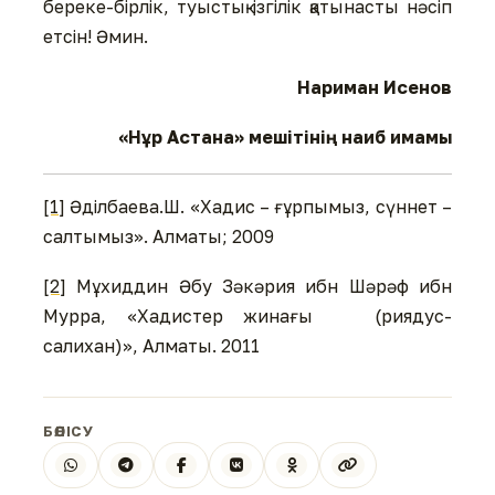
береке-бірлік, туыстық-ізгілік қатынасты нәсіп
етсін! Әмин.
Нариман Исенов
«Нұр Астана» мешітінің наиб имамы
[1]
Әділбаева.Ш. «Хадис – ғұрпымыз, сүннет –
салтымыз». Алматы; 2009
[2]
Мұхиддин Әбу Зәкәрия ибн Шәрәф ибн
Мурра, «Хадистер жинағы (риядус-
салихан)», Алматы. 2011
БӨЛІСУ