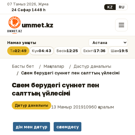
07 Тамыз 2026, Жұма
Select your lan
KZ
RU
24 Сафар 1448 һ.
ummet.kz
Мәзір
Намаз уақыты
02:49
04:43
12:25
17:36
19:56
Таң
Күн
Бесін
Екінті
Шам
Басты бет
Мақалалар
Дәстүр даналығы
Сәлем берудегі сүннет пен салттың үйлесімі
Сәлем берудегі сүннет пен
салттың үйлесімі
Дәстүр даналығы
13 Мамыр 2019
10960 қаралым
дін мен дәстүр
сәлемдесу