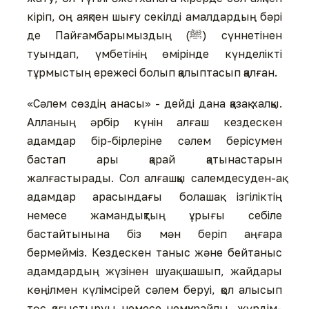
кіріп, оң аяқпен шығу секілді амалдардың бәрі
де Пайғамбарымыздың (ﷺ) сүннетінен
туындап, үмбетінің өмірінде күнделікті
тұрмыстың ережесі болып қалыптасып қалған.
«Сәлем сөздің анасы» - дейді дана қазақ халқы.
Алланың әрбір күнін алғаш кездескен
адамдар бір-бірлеріне сәлем берісумен
бастап ары қарай қатынастарын
жалғастырады. Сол алғашқы салемдесуден-ақ
адамдар арасындағы болашақ ізгіліктің
немесе жамандықтың ұрығы себіле
бастайтынына біз мән беріп аңғара
бермейміз. Кездескен таныс және бейтаныс
адамдардың жүзінен шуақ шашып, жайдары
көңілмен күлімсірей сәлем беруі, қол алысып
төс қағыстыруы немесе немқұрайлы, жүрдім-