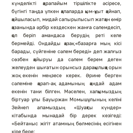
күнделікті қарапайым тіршілікте әсіресе,
бүгінгі таңда үлкен қалаларда қым-қуыт қайнап,
қайшыласып, мидай сапырылысып жатқан өмір
қазанында әрбір кездескен жанға сәлемдесіп,
қол беріп амандаса берудің реті келе
бермейді. Ондайды қазақ «базарға мың кісі
барады, сүйгеніне сәлем береді» деп жалғыз
сөзбен қайыруы да сәлем берем деген
желеуден шығатын орынсыз дарақылыққа орын
жоқ екенін меңзесе керек. Әрине берген
сәлеміне қарап-ақ адамының қандай адам
екенін тани білген. Мәселен, халқымыздың
біртуар ұлы Бауыржан Момышұлының келіні
Зейнеп апамыздың «Шуақты күндер»
кітабында мынадай бір дерек кезігеді:
«Бейтаныс жігіт атамның бөлмесінің есігінен
кіре бере: