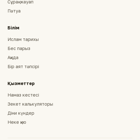
Сұрақ-жауап
Пәтуа
Білім
Ислам тарихы
Бес парыз
Ақида
Бір аят тәпсірі
Қызметтер
Намаз кестесі
Зекет калькуляторы
Діни күндер
Неке қию