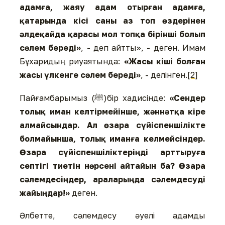
адамға, жаяу адам отырған адамға,
қатарында кісі саны аз топ өздерінен
әлдеқайда қарасы мол топқа бірінші болып
сәлем береді»
, - деп айтты», - деген. Имам
Бұхаридың риуаятында:
«Жасы кіші болған
жасы үлкенге сәлем береді»
, - делінген.
[2]
Пайғамбарымыз (ﷺ)бір хадисінде:
«Сендер
толық иман келтірмейінше, жәннәтқа кіре
алмайсындар. Ал өзара сүйіспеншілікте
болмайынша, толық иманға келмейсіндер.
Өзара сүйіспеншіліктеріңді арттыруға
септігі тиетін нәрсені айтайын ба? Өзара
сәлемдесіңдер, араларыңда сәлемдесуді
жайыңдар!»
деген.
Әлбетте, сәлемдесу әуелі адамды