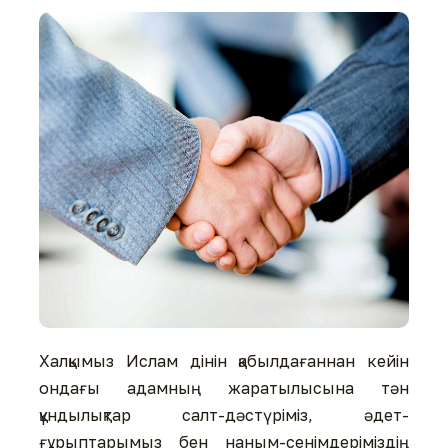
Халқымыз Ислам дінін қабылдағаннан кейін
ондағы адамның жаратылысына тән
құндылықтар салт-дәстүріміз, әдет-
ғұрыптарымыз бен наным-сенімдеріміздің