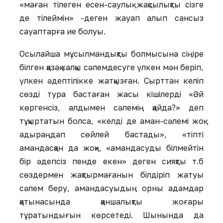
«маған тілеген есен-саулық жақсылықты сізге
де тілеймін» -деген жауап алып сансыз
сауаптарға ие болуы.
Осылайша мұсылмандықты болмысына сіңіре
білген қазақ халқы сәлемдесуге үлкен мән беріп,
үлкен әдептілікке жатқызған. Сырттан келіп
сөзді тура бастаған жасы кішілерді «Әй
көргенсіз, алдымен сәлемің қайда?» деп
тұқыртатын болса, «келді де аман-сәлемі жоқ
адыраңдап сөйлей бастады», «тіпті
амандасқан да жоқ», «амандасуды білмейтін
бір әдепсіз пенде екен» деген сияқты т.б
сөздермен жақтырмағанын білдіріп жатуы
сәлем беру, амандасуыдың орны адамдар
қатынасында қаншалықты жоғары
тұратындығын көрсетеді. Шынында да