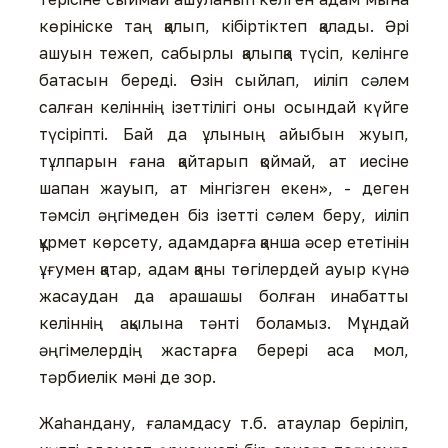
көрініске таң қалып, кібіртіктеп қалады. Әрі
ашуын тежеп, сабырлы қалыпқа түсіп, келінге
батасын береді. Өзін сыйлап, иіліп сәлем
салған келіннің ізеттілігі оны осындай күйге
түсіріпті. Бай да ұлының айыбын жуып,
тұлпарын ғана қайтарып қоймай, ат иесіне
шапан жауып, ат мінгізген екен», - деген
тәмсіл әңгімеден біз ізетті сәлем беру, иіліп
құрмет көрсету, адамдарға қанша әсер ететінін
ұғумен қатар, адам қаны төгілердей ауыр күнә
жасаудан да арашашы болған инабатты
келіннің ақылына тәнті боламыз. Мұндай
әңгімелердің жастарға берері аса мол,
тәрбиелік мәні де зор.
Жаһандану, ғаламдасу т.б. атаулар беріліп,