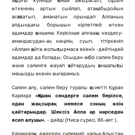
ақырғы күнінде қимай ажырасып, бұрын
өткенінің артын сыйлап, атақ-абыройын
асқақтатып, аманатын орындап Алланың
алдындағы борышын кірлетпей өткен
адамдар қаншама. Керісінше алғашқы кездесу-
амандасудан-ақ көңілің суып, тітіркеніп
«Аллам қайта жолықтырмаса екен!» -дейтіндей
адамдар да болады. Осыдан-ақ біз сәлем беру
және сәлемге жауап қайтарудың қаншалықты
маңызды екенін аңғарамыз.
Сәлем алу, сәлем беру туралы қасиетті Құран
Кәрімде
«Қашан сендерге сәлем берілсе,
одан жақсырақ немесе соның өзін
қайтарыңдар. Шексіз Алла әр нәрседен
есеп алушы»
, - дейді (Ниса сүресі, 86-аят ).
Қазақ халқы ежелден сәлемшіл халық. Алыстан