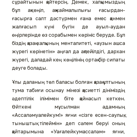
сұрайтынын қайтерсің. Демек, халқымыздың
бұл ақкөңіл, ақжаймалылығы ғасырдан-
ғасырға салт дәстүрмен ғана емес қанмен
жалғасып күні бүгін де ауыл-аудан
өңірлерінде өз сорабымен көрініс беруде. Бұл
біздің қазақ халқының менталитеті, «аузын ашса
жүрегі көрінетін» аңғал да ақпейілдігі, дархан
жүрегі, даладай кең көңілінің ортақ бір сипаты
деуге болады.
Ұлы даланың төл баласы болған қазақ ұлтының
тума табиғи осынау мінезі қасиетті дініміздің
әдептілік ілімімен біте қайнасып кеткен.
Өйткені мұсылман адамның
«Ассаләмуалейкум!» яғни «сізге есен-саулық,
тыныштық тілеймін» деп сәлем беруі оның
қайтарымына «Уағалейкумассаләм» яғни,