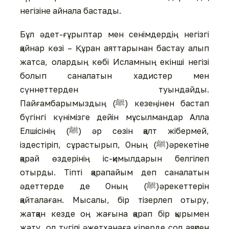
негізіне айнала бастады.
Бұл әдет-ғұрыптар мен сенімдердің негізгі
қайнар көзі – Құран аяттарынан бастау алып
жатса, олардың көбі Исламның екінші негізі
болып саналатын хадистер мен
сүннеттерден туындайды.
Пайғамбарымыздың (ﷺ) кезеңінен бастап
бүгінгі күнімізге дейін мұсылмандар Алла
Елшісінің (ﷺ) әр сөзін қалт жібермей,
іздестіріп, сұрастырып, Оның (ﷺ)әрекетіне
қарай өздерінің іс-қимылдарын белгілеп
отырды. Тіпті қарапайым деп саналатын
әдеттерде де Оның (ﷺ)әрекеттерін
қайталаған. Мысалы, бір тізерлеп отыру,
жатқан кезде оң жағына қарап бір қырымен
жату, ол түгілі әжетханаға кірерде сол аяқпен