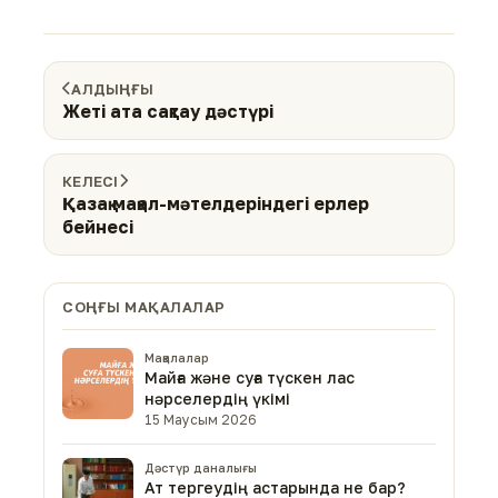
АЛДЫҢҒЫ
Жеті ата сақтау дәстүрі
КЕЛЕСІ
Қазақ мақал-мәтелдеріндегі ерлер
бейнесі
СОҢҒЫ МАҚАЛАЛАР
Мақалалар
Майға және суға түскен лас
нәрселердің үкімі
15 Маусым 2026
Дәстүр даналығы
Ат тергеудің астарында не бар?