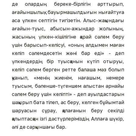
де олардың береке-бірлігін арттырып,
ағайыншылық, бауырмашылдығын нығайтуға
аса үлкен септігін тигізетін. Алыс-жақындағы
ағайын-туыс, абысын-ажындар жолының,
жасының үлкен-кішілігіне қарай сәлем беру
үшін барысып-келісуі, «оның алдымен маған
келіп сәлемдесетін жөні бар еді» - деп
үлкендердің бір туысқанын күтіп отыруы,
келіп сәлем берген ретте балаша мәз болып
қуанып, «менің жиенім, нағашым, немере
туысым, бәленше-түгеншем алыстан арнайы
сәлем беру үшін келіпті» - деп ауылдастарын
шақырып бата тілеп, ас беру, келген бұйымтай
шаруасын сұрау, қалағанын беру секілді
қалыптасқан ізгі дәстүрлеріміздің Аллаға шүкір,
әлі де сарқыншағы бар.