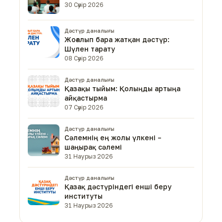
30 Сәуір 2026
Дәстүр даналығы
Жоғалып бара жатқан дәстүр:
Шүлен тарату
08 Сәуір 2026
Дәстүр даналығы
Қазақы тыйым: Қолыңды артыңа
айқастырма
07 Сәуір 2026
Дәстүр даналығы
Сәлемнің ең жолы үлкені –
шаңырақ сәлемі
31 Наурыз 2026
Дәстүр даналығы
Қазақ дәстүріндегі енші беру
институты
31 Наурыз 2026