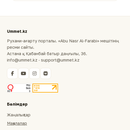
Ummet.kz
Рухани-ағарту порталы. «Abu Nasr Al-Farabi» мешітінің
ресми сайты.
Астана қ., Қабанбай батыр даңғылы, 36.
info@ummet.kz · support@ummet.kz
Бөлімдер
Жаңалықтар
Мақалалар