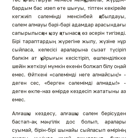
бардым бас изеп өте шығуы, тіптен кекірейе
кегжиіп сәлеміңді менсінбей қабылдауы,
сәлем алмауы бәрі-бәрі адамдар арасындағы
сапырылысқан қызу қатынасқа өз әсерін тигізеді.
Бірі тараптардың жүрегіне жылу, жүзіне нұр
сыйласа, келесісі араларына сызат түсіріп
бәлкім ат құйрығын кесістіріп, өшпенділікке
шейін жеткізуі мүмкін екенін болжап білу оңай
емес. Өйткені «сәлемімді неге алмайсың!» -
деген сес, «берген сәлемімді алмады!» -
деген өкпе-наз өмірде кездесіп жататыны аз
емес.
Алғашқы кездесу, алғашқы сәлем берісуден
бастап-ақ мәңгілік дос болып, аралары
суымай, бірін-бірі шынайы сыйласып өмірінің