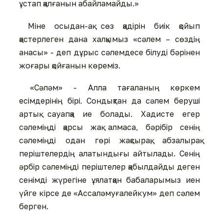
ұстап қалғанын абайламайды.»
Міне осыдан-ақ сөз қадірін биік қойып
қастерлеген дана халқымыз «сәлем – сөздің
анасы» - деп дұрыс сәлемдесе білуді бәрінен
жоғары қойғанын көреміз.
«Сәләм» - Алла тағаланың көркем
есімдерінің бірі. Сондықтан да сәлем беруші
артық сауапқа ие болады. Хадисте егер
сәлеміңді қарсы жақ алмаса, бәрібір сенің
сәлеміңді одан гөрі жақсырақ, абзалырақ
періштелердің алатындығы айтылады. Сенің
әрбір сәлеміңді періштелер қабылдайды деген
сенімді жүрегіне ұялатқан бабаларымыз иен
үйге кірсе де «Ассаләмуғалейкум» деп сәлем
берген.