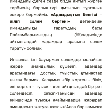
имандылық деген сөзде біздің айтып жүрген
тәрбиенің барлық түрі қамтылып тұрғанын
ескере бермейміз.
«Адамдықтың белгісі –
иіліп сәлем бергені»
дегендейін
имандылықты таратудың басы
Пайғамбарымыздың (ﷺ)хадисінде
айтылғандай «адамдар арасына сәлем
тарату» болмақ.
Иншалла, ізгі бауырмал сәлемдер молайған
жерде имандылық күшейіп, адамдар
арасындағы достық, туыстық қатынастар
нығая бермек. Халқымыз «бір көрген – біліс,
екі көрген – туыс» - деп айтқанындай бір рет
сәлемдесіп, білісіп-танысқан адамдар
екіншісінде туысқан ағайындарша жарқырап
амандасып жатуға жазсын!Алла баршамызға