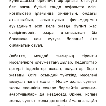
күллі адамзат өркениеті бір арнаға тоғысуға
бет алған бүгінгі таңда асфальтта өсіп,
компьютер құлағында ойнайтын, ондағы
атыс-шабыс, алыс-жұлыс фильмдермен
ауызданып өсіп келе жатқан бүгінгі жас
өспірімдердің өзара қатынасынан біз
болашақта нені күтуге болады? Өте
ойланатын сауал.
Әлбетте, мұндай тығырыққа тірейтін
мәселелерге әлеуметтанушылар, педагогтар
әртүрлі ізденістер жасап, жауаптар беріп
жатады. Әсілі, осындай түйткілді мәселені
шешудің негізгі жолы – Ислам жолы, сүннет
жолы екендігін ескере бермейтін «ғалым-
ағартушылар» да кездеседі. Әрине, ислам
жолы, сүннет жолы дегеніміз Имандылық. Ал