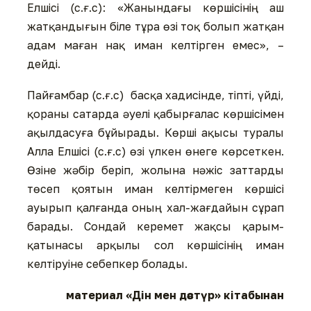
Елшісі (с.ғ.с): «Жанындағы көршісінің аш
жатқандығын біле тұра өзі тоқ болып жатқан
адам маған нақ иман келтірген емес», –
дейді.
Пайғамбар (с.ғ.с) басқа хадисінде, тіпті, үйді,
қораны сатарда әуелі қабырғалас көршісімен
ақылдасуға бұйырады. Көрші ақысы туралы
Алла Елшісі (с.ғ.с) өзі үлкен өнеге көрсеткен.
Өзіне жәбір беріп, жолына нәжіс заттарды
төсеп қоятын иман келтірмеген көршісі
ауырып қалғанда оның хал-жағдайын сұрап
барады. Сондай керемет жақсы қарым-
қатынасы арқылы сол көршісінің иман
келтіруіне себепкер болады.
материал «Дін мен дәстүр» кітабынан