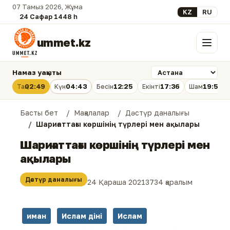
07 Тамыз 2026, Жұма
Select your lan
KZ
RU
24 Сафар 1448 һ.
ummet.kz
Мәзір
Намаз уақыты
02:49
04:43
12:25
17:36
19:56
Таң
Күн
Бесін
Екінті
Шам
Басты бет
Мақалалар
Дәстүр даналығы
Шариғаттағы көршінің түрлері мен ақылары
Шариғаттағы көршінің түрлері мен
ақылары
Дәстүр даналығы
24 Қараша 2021
3734 қаралым
иман
Ислам діні
Ислам