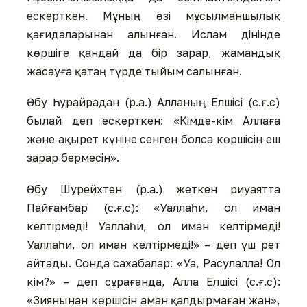
ескерткен. Мұның өзі мұсылманшылық
қағидаларынан алынған. Ислам дінінде
көршіге қандай да бір зарар, жамандық
жасауға қатаң түрде тыйым салынған.
Әбу Һурайрадан (р.а.) Алланың Елшісі (с.ғ.с)
былай деп ескерткен: «Кімде-кім Аллаға
және ақырет күніне сенген болса көршісін еш
зарар бермесін».
Әбу Шурейхтен (р.а.) жеткен риуаятта
Пайғамбар (с.ғ.с): «Уаллаһи, ол иман
келтірмеді! Уаллаһи, ол иман келтірмеді!
Уаллаһи, ол иман келтірмеді!» – деп үш рет
айтады. Сонда сахабалар: «Уа, Расулалла! Ол
кім?» – деп сұрағанда, Алла Елшісі (с.ғ.с):
«Зиянынан көршісін аман қалдырмаған жан»,