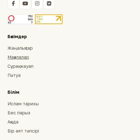
Бөлімдер
Жаңалықтар
Мақалалар
Сұрақ-жауап
Пәтуа
Білім
Ислам тарихы
Бес парыз
Ақида
Бір аят тәпсірі