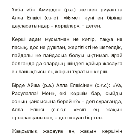
Ұқба ибн Амирден (р.а.) жеткен риуаятта
Алла Елшісі (с.ғ.с): «Қиямет күні ең бірінші
дауласатындар – көршілер», − деген.
Көрші адам мұсылман не кәпір, тақуа не
пасық, дос не дұшпан, жергілікті не шетелдік,
пайдалы не пайдасыз болуы ықтимал. Қалай
болғанда да олардың ішіндегі қайыр жасауға
ең лайықтысы ең жақын тұратын көрші.
Бірде Айша (р.а.) Алла Елшісінен (с.ғ.с): «Уа,
Расулалла! Менің екі көршім бар, сыйды
соның қайсысына берейін?» – деп сұрағанда,
Алла Елшісі (с.ғ.с): «Есігі ең жақын
орналасқанына», – деп жауап берген.
Жақсылық жасауға ең жақын көршінің