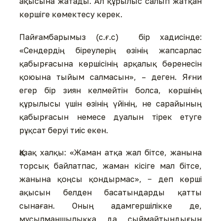
ақысына жатады. Ал құрылыс салып жатқан
көршіге көмектесу керек.
Пайғамбарымыз (с.ғ.с) бір хадисінде:
«Сендердің біреулерің өзінің жапсарлас
қабырғасына көршісінің арқалық бөренесін
қоюына тыйым салмасын», – деген. Яғни
егер бір зиян келмейтін болса, көршінің
құрылысы үшін өзінің үйінің, не сарайының
қабырғасын немесе дуалын тірек етуге
рұқсат беруі тиіс екен.
Қазақ халқы: «Жаман атқа жал бітсе, жанына
торсық байлатпас, жаман кісіге мал бітсе,
жанына қоңсы қондырмас», − деп көрші
ақысын белден басатындарды қатты
сынаған. Оның адамгершілікке де,
мұсылманшылыққа да сыймайтындығын