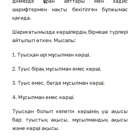
дінімізде Құран аяттары мен хадис
шәрифтермен нақты бекітілген бұлжымас
қағида.
Шариғатымызда көршілердің бірнеше түрлері
айтылып өткен. Мысалы:
1. Туысқан әрі мұсылман көрші.
2. Туыс бірақ мұсылман емес көрші.
3. Туыс емес, бөгде мұсылман көрші.
4. Мұсылман емес көрші.
Туысқан болып келетін көршінің үш ақысы
бар: туыстық ақысы, мұсылмандық ақысы
және көрші ақысы.