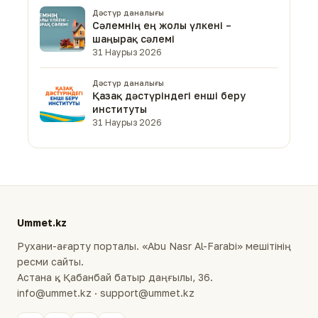
Дәстүр даналығы
Сәлемнің ең жолы үлкені –
шаңырақ сәлемі
31 Наурыз 2026
Дәстүр даналығы
Қазақ дәстүріндегі енші беру
институты
31 Наурыз 2026
Ummet.kz
Рухани-ағарту порталы. «Abu Nasr Al-Farabi» мешітінің
ресми сайты.
Астана қ., Қабанбай батыр даңғылы, 36.
info@ummet.kz · support@ummet.kz