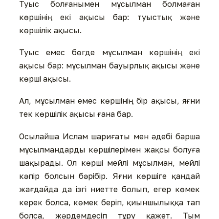
Туыс болғанымен мұсылман болмаған
көршінің екі ақысы бар: туыстық және
көршілік ақысы.
Туыс емес бөгде мұсылман көршінің екі
ақысы бар: мұсылман бауырлық ақысы және
көрші ақысы.
Ал, мұсылман емес көршінің бір ақысы, яғни
тек көршілік ақысы ғана бар.
Осылайша Ислам шариғаты мен әдебі барша
мұсылмандарды көршілерімен жақсы болуға
шақырады. Ол көрші мейлі мұсылман, мейлі
кәпір болсын бәрібір. Яғни көршіге қандай
жағдайда да ізгі ниетте болып, егер көмек
керек болса, көмек беріп, қиыншылыққа тап
болса, жәрдемдесіп тұру қажет. Тым