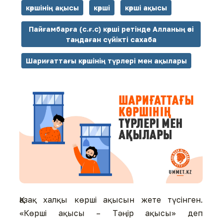
көршінің ақысы
көрші
көрші ақысы
Пайғамбарға (с.ғ.с) көрші ретінде Алланың өзі
таңдаған сүйікті сахаба
Шариғаттағы көршінің түрлері мен ақылары
Қазақ халқы көрші ақысын жете түсінген.
«Көрші ақысы – Тәңір ақысы» деп