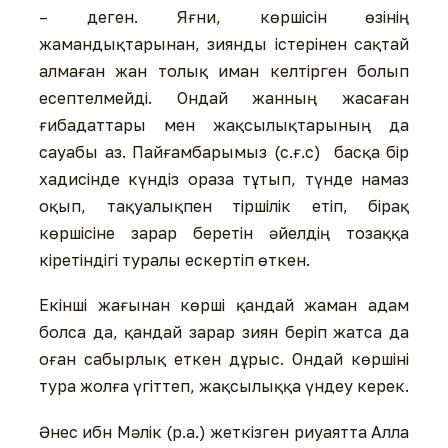
– деген. Яғни, көршісін өзінің
жамандықтарынан, зиянды істерінен сақтай
алмаған жан толық иман келтірген болып
есептелмейді. Ондай жанның жасаған
ғибадаттары мен жақсылықтарының да
сауабы аз. Пайғамбарымыз (с.ғ.с) басқа бір
хадисінде күндіз ораза тұтып, түнде намаз
оқып, тақуалықпен тіршілік етіп, бірақ
көршісіне зарар беретін әйелдің тозаққа
кіретіндігі туралы ескертіп өткен.
Екінші жағынан көрші қандай жаман адам
болса да, қандай зарар зиян беріп жатса да
оған сабырлық еткен дұрыс. Ондай көршіні
тура жолға үгіттеп, жақсылыққа үндеу керек.
Әнес ибн Мәлік (р.а.) жеткізген риуаятта Алла