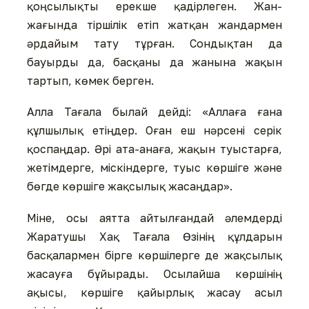
қоңсылықты ерекше қадірлеген. Жан-
жағында тіршілік етіп жатқан жандармен
әрдайым тату тұрған. Сондықтан да
бауырды да, басқаны да жанына жақын
тартып, көмек берген.
Алла Тағала былай дейді: «Аллаға ғана
құлшылық етіңдер. Оған еш нәрсені серік
қоспаңдар. Әрі ата-анаға, жақын туыстарға,
жетімдерге, міскіндерге, туыс көршіге және
бөгде көршіге жақсылық жасаңдар».
Міне, осы аятта айтылғандай әлемдерді
Жаратушы Хақ Тағала Өзінің құлдарын
басқалармен бірге көршілерге де жақсылық
жасауға бұйырады. Осылайша көршінің
ақысы, көршіге қайырлық жасау асыл