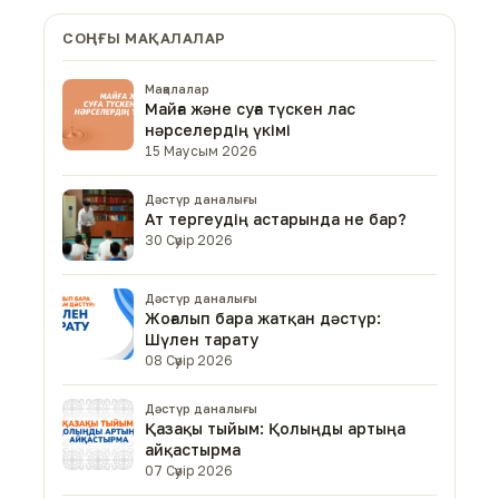
СОҢҒЫ МАҚАЛАЛАР
Мақалалар
Майға және суға түскен лас
нәрселердің үкімі
15 Маусым 2026
Дәстүр даналығы
Ат тергеудің астарында не бар?
30 Сәуір 2026
Дәстүр даналығы
Жоғалып бара жатқан дәстүр:
Шүлен тарату
08 Сәуір 2026
Дәстүр даналығы
Қазақы тыйым: Қолыңды артыңа
айқастырма
07 Сәуір 2026