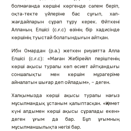
болмағанда көршіні көргенде сәлем беріп,
оқта-текте үйлеріне бас сұғып, хал-
жағдайларын сұрап тұру керек. Өйткені
Алланың Елшісі (с.ғ.с) өзінің бір хадисінде
көршінің туыстай болатындығын айтқан.
Ибн Омардан (р.а.) жеткен риуаятта Алла
Елшісі (с.ғ.с): «Маған Жебірейіл періштенің
көрші ақысы туралы көп өсиет айтқандығы
соншалықты мен көршім мұрагеріме
айналатын шығар деп ойладым», − деген.
Халқымызда көрші ақысы туралы нағыз
мұсылмандық ұстаным қалыптасқан. «Қиямет
күні алдымен көрші ақысы сұралады екен»
деген ұғым да бар. Бұл ұғымның
мұсылманшылықта негізі бар.