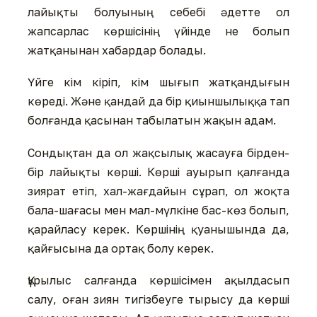
лайықты болуының себебі әдетте ол
жапсарлас көршісінің үйінде не болып
жатқанынан хабардар болады.
Үйге кім кіріп, кім шығып жатқандығын
көреді. Және қандай да бір қиыншылыққа тап
болғанда қасынан табылатын жақын адам.
Сондықтан да ол жақсылық жасауға бірден-
бір лайықты көрші. Көрші ауырып қалғанда
зиярат етіп, хал-жағдайын сұрап, ол жоқта
бала-шағасы мен мал-мүлкіне бас-көз болып,
қарайласу керек. Көршінің қуанышында да,
қайғысына да ортақ болу керек.
Құрылыс салғанда көршісімен ақылдасып
салу, оған зиян тигізбеуге тырысу да көрші