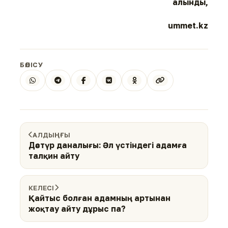
алынды,
ummet.kz
БӨЛІСУ
АЛДЫҢҒЫ
Дәстүр даналығы: Әл үстіндегі адамға
талқин айту
КЕЛЕСІ
Қайтыс болған адамның артынан
жоқтау айту дұрыс па?