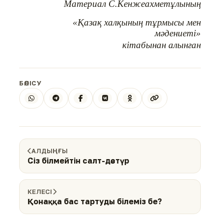
Материал С.Кенжеахметұлының
«Қазақ халқының тұрмысы мен
мәдениеті»
кітабынан алынған
БӨЛІСУ
АЛДЫҢҒЫ
Сіз білмейтін салт-дәстүр
КЕЛЕСІ
Қонаққа бас тартуды білеміз бе?