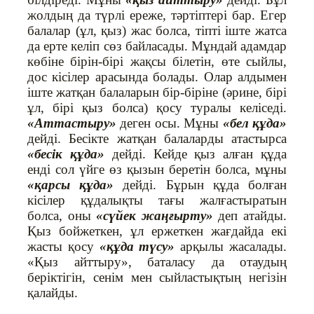
жолдың да түрлі ереже, тәртіптері бар. Егер
балалар (ұл, қыз) жас болса, тіпті іште жатса
да ерте келіп сөз байласады. Мұндай адамдар
көбіне бірін-бірі жақсы білетін, өте сыйлы,
дос кісілер арасында болады. Олар алдымен
іште жатқан балаларын бір-біріне (әрине, бірі
ұл, бірі қыз болса) қосу туралы келіседі.
«Аттастыру»
деген осы. Мұны
«бел құда»
дейді. Бесікте жатқан балаларды атастырса
«бесік құда»
дейді. Кейде қыз алған құда
енді сол үйге өз қызын беретін болса, мұны
«қарсы құда»
дейді. Бұрын құда болған
кісілер құдалықты тағы жалғастыратын
болса, оны
«сүйек жаңғырту»
деп атайды.
Қыз бойжеткен, ұл ержеткен жағдайда екі
жасты қосу
«құда түсу»
арқылы жасалады.
«Қыз айттыру», баталасу да отаудың
беріктігін, сенім мен сыйластықтың негізін
қалайды.