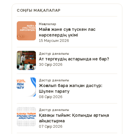
СОҢҒЫ МАҚАЛАЛАР
Мақалалар
Майға және суға түскен лас
нәрселердің үкімі
15 Маусым 2026
Дәстүр даналығы
Ат тергеудің астарында не бар?
30 Сәуір 2026
Дәстүр даналығы
Жоғалып бара жатқан дәстүр:
Шүлен тарату
08 Сәуір 2026
Дәстүр даналығы
Қазақы тыйым: Қолыңды артыңа
айқастырма
07 Сәуір 2026