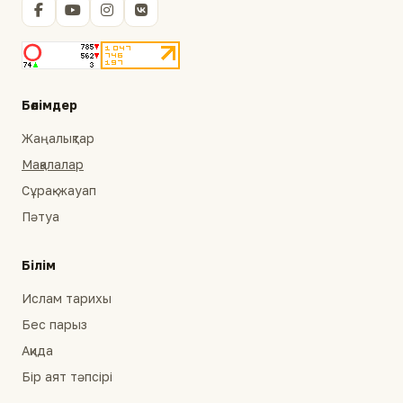
Бөлімдер
Жаңалықтар
Мақалалар
Сұрақ-жауап
Пәтуа
Білім
Ислам тарихы
Бес парыз
Ақида
Бір аят тәпсірі