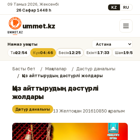
09 Тамыз 2026, Жексенбі
Select your lan
KZ
RU
26 Сафар 1448 һ.
ummet.kz
Мәзір
Намаз уақыты
02:54
04:46
12:25
17:33
19:53
Таң
Күн
Бесін
Екінті
Шам
Басты бет
Мақалалар
Дәстүр даналығы
Қыз айттырудың дәстүрлі жолдары
Қыз айттырудың дәстүрлі
жолдары
Дәстүр даналығы
13 Желтоқсан 2016
10850 қаралым