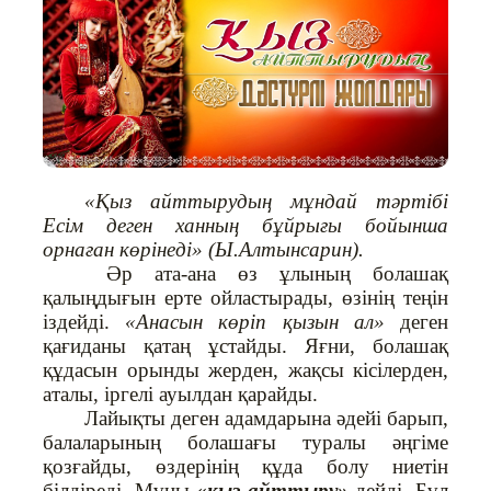
«Қыз айттырудың мұндай тәртібі
Есім деген ханның бұйрығы бойынша
орнаған көрінеді» (Ы.Алтынсарин).
Әр ата-ана өз ұлының болашақ
қалыңдығын ерте ойластырады, өзінің теңін
іздейді.
«Анасын көріп қызын ал»
деген
қағиданы қатаң ұстайды. Яғни, болашақ
құдасын орынды жерден, жақсы кісілерден,
аталы, іргелі ауылдан қарайды.
Лайықты деген адамдарына әдейі барып,
балаларының болашағы туралы әңгіме
қозғайды, өздерінің құда болу ниетін
білдіреді. Мұны
«қыз айттыру»
дейді. Бұл