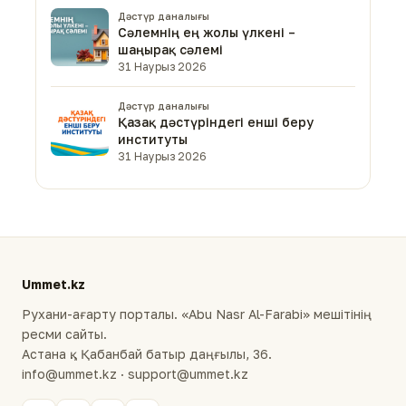
Дәстүр даналығы
Сәлемнің ең жолы үлкені –
шаңырақ сәлемі
31 Наурыз 2026
Дәстүр даналығы
Қазақ дәстүріндегі енші беру
институты
31 Наурыз 2026
Ummet.kz
Рухани-ағарту порталы. «Abu Nasr Al-Farabi» мешітінің
ресми сайты.
Астана қ., Қабанбай батыр даңғылы, 36.
info@ummet.kz · support@ummet.kz