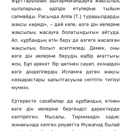
жұрттарыңнан шығармағандарға жақсылық
қылуларыңа, әділдік етулеріңе тыйым
салмайды. Расында Алла (Т.) турашылдарды
жақсы көреді», – дей келе, өзге дін иелеріне
жақсылық жасауға болатындығын айтуда.
Ал, құрбандық етін беру де өзгеге жасалған
жақсылық болып есептеледі. Демек, оны
өзге дін иелеріне берудің ешбір ағаттығы
жоқ. Бұл әрекет бір шетінен сауап, екіншіден
өзге діндегілердің Исламға деген жақсы
көзқарастары қалыптасуына септігін тигізуі
мүмкін.
Ертеректе сахабалар да құрбандық етінен
өзге дін иелеріне бергендігі деректерде
келтірілген. Мысалы, Тирмизидін хадис
жинағында келген риуаятта Мүжәһид былай