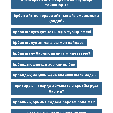
тойланады?
Құрбан айт пен ораза айттың айырмашылығы
қандай?
Құрбан шалуға қатысты ҚМДБ түсіндірмесі
Құрбан шалудың маңызы мен пайдасы
Құрбан шалу барлық адамға міндетті ме?
Құрбандық шалуда зор қайыр бар
Құрбандық не үшін және кім үшін шалынады?
Құрбандық шаларда айтылатын арнайы дұға
бар ма?
Құрбанның орнына садақа берсем бола ма?
Неге жылқы малы құрбандыққа