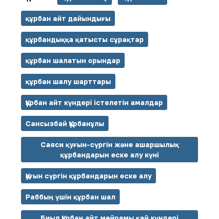
құрбан айт дайындығы
құрбандыққа қатысты сұрақтар
құрбан шалатын орындар
құрбан шалу шарттары
Құрбан айт күндері істелетін амалдар
Сансызбай Құрбанұлы
Саяси қуғын-сүргін және ашаршылық
құрбандарын еске алу күні
Қуғын сүргін құрбандарын еске алу
Раббың үшін құрбан шал
Биыл Құрбан айт мейрамы қай күндері