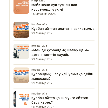
Мақалалар
Майға және суға түскен лас
нәрселердің үкімі
15 Маусым 2026
Құрбан Айт
Құрбан айттан алатын насихатымыз
29 Мамыр 2026
Құрбан Айт
«Мен де құрбандық шалар едім»
деген ниеттің сауабы
29 Мамыр 2026
Құрбан Айт
Құрбандық шалу қай уақытқа дейін
жалғасады?
29 Мамыр 2026
Құрбан Айт
Құрбан айтта қанша үйге айттап
бару керек?
28 Мамыр 2026