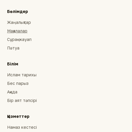
Бөлімдер
Жаңалықтар
Мақалалар
Сұрақ-жауап
Пәтуа
Білім
Ислам тарихы
Бес парыз
Ақида
Бір аят тәпсірі
Қызметтер
Намаз кестесі