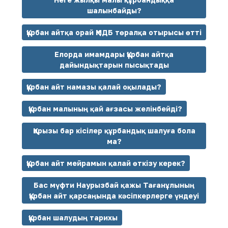
шалынбайды?
Құрбан айтқа орай ҚМДБ төралқа отырысы өтті
Елорда имамдары Құрбан айтқа
дайындықтарын пысықтады
Құрбан айт намазы қалай оқылады?
Құрбан малының қай ағзасы желінбейді?
Қарызы бар кісілер құрбандық шалуға бола
ма?
Құрбан айт мейрамын қалай өткізу керек?
Бас мүфти Наурызбай қажы Тағанұлының
Құрбан айт қарсаңында кәсіпкерлерге үндеуі
Құрбан шалудың тарихы