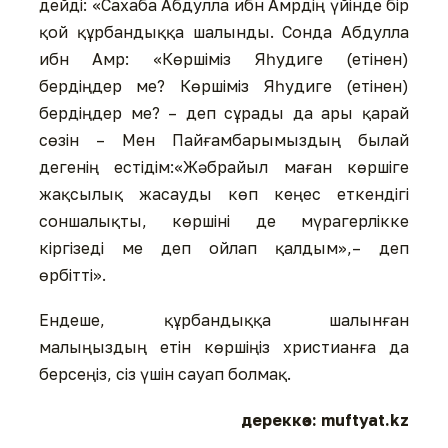
дейді: «Сахаба Абдулла ибн Амрдің үйінде бір
қой құрбандыққа шалынды. Сонда Абдулла
ибн Амр: «Көршіміз Яһудиге (етінен)
бердіңдер ме? Көршіміз Яһудиге (етінен)
бердіңдер ме? – деп сұрады да ары қарай
сөзін – Мен Пайғамбарымыздың былай
дегенің естідім:«Жәбрайыл маған көршіге
жақсылық жасауды көп кеңес еткендігі
соншалықты, көршіні де мүрагерлікке
кіргізеді ме деп ойлап қалдым»,– деп
өрбітті».
Ендеше, құрбандыққа шалынған
малыңыздың етін көршіңіз христианға да
берсеңіз, сіз үшін сауап болмақ.
дереккөз: muftyat.kz