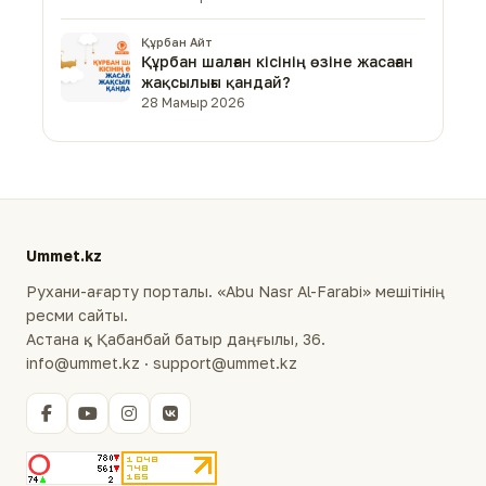
Құрбан Айт
Құрбан шалған кісінің өзіне жасаған
жақсылығы қандай?
28 Мамыр 2026
Ummet.kz
Рухани-ағарту порталы. «Abu Nasr Al-Farabi» мешітінің
ресми сайты.
Астана қ., Қабанбай батыр даңғылы, 36.
info@ummet.kz · support@ummet.kz