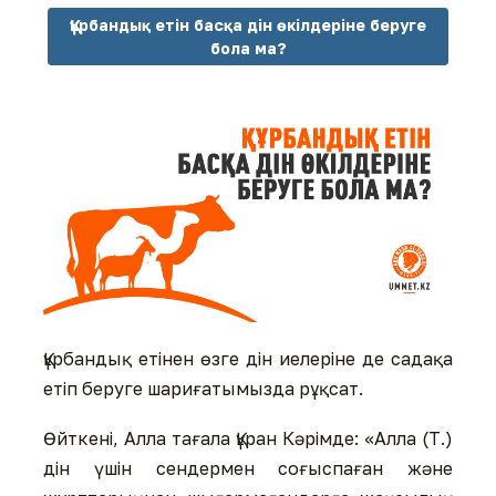
Құрбандық етін басқа дін өкілдеріне беруге
бола ма?
Құрбандық етінен өзге дін иелеріне де садақа
етіп беруге шариғатымызда рұқсат.
Өйткені, Алла тағала Құран Кәрімде: «Алла (Т.)
дін үшін сендермен соғыспаған және