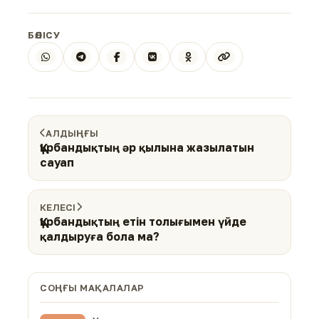
БӨЛІСУ
АЛДЫҢҒЫ
Құрбандықтың әр қылына жазылатын
сауап
КЕЛЕСІ
Құрбандықтың етін толығымен үйде
қалдыруға бола ма?
СОҢҒЫ МАҚАЛАЛАР