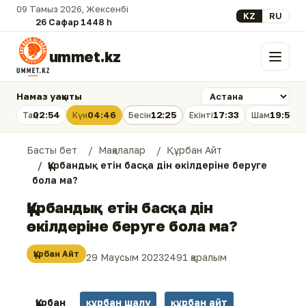
09 Тамыз 2026, Жексенбі
Select your lan
KZ
RU
26 Сафар 1448 һ.
ummet.kz
Мәзір
Намаз уақыты
02:54
04:46
12:25
17:33
19:53
Таң
Күн
Бесін
Екінті
Шам
Басты бет
Мақалалар
Құрбан Айт
Құрбандық етін басқа дін өкілдеріне беруге
бола ма?
Құрбандық етін басқа дін
өкілдеріне беруге бола ма?
Құрбан Айт
29 Маусым 2023
2491 қаралым
Құрбан
құрбан шалу
құрбан айт