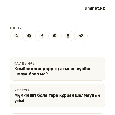
ummet.kz
БӨЛІСУ
АЛДЫҢҒЫ
Кембағал жандардың атынан құрбан
шалуға бола ма?
КЕЛЕСІ
Мүмкіндігі бола тұра құрбан шалмаудың
үкімі