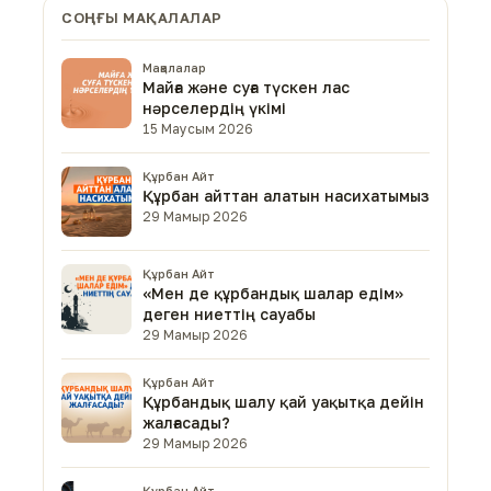
СОҢҒЫ МАҚАЛАЛАР
Мақалалар
Майға және суға түскен лас
нәрселердің үкімі
15 Маусым 2026
Құрбан Айт
Құрбан айттан алатын насихатымыз
29 Мамыр 2026
Құрбан Айт
«Мен де құрбандық шалар едім»
деген ниеттің сауабы
29 Мамыр 2026
Құрбан Айт
Құрбандық шалу қай уақытқа дейін
жалғасады?
29 Мамыр 2026
Құрбан Айт