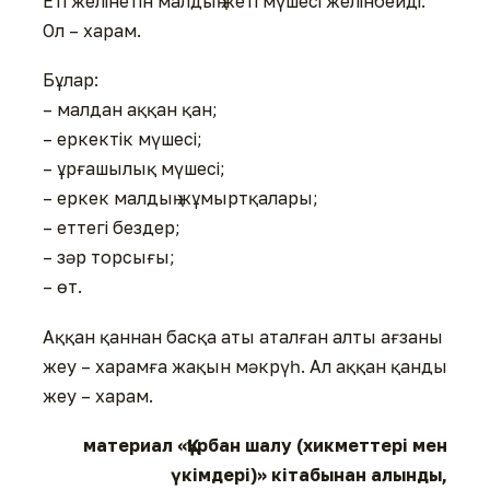
Еті желінетін малдың жеті мүшесі желінбейді.
Ол – харам.
Бұлар:
– малдан аққан қан;
– еркектік мүшесі;
– ұрғашылық мүшесі;
– еркек малдың жұмыртқалары;
– еттегі бездер;
– зәр торсығы;
– өт.
Аққан қаннан басқа аты аталған алты ағзаны
жеу – харамға жақын мәкрүһ. Ал аққан қанды
жеу – харам.
материал «Құрбан шалу (хикметтері мен
үкімдері)» кітабынан алынды,