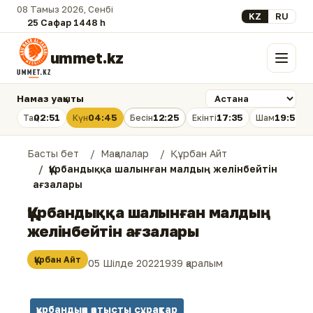
08 Тамыз 2026, Сенбі
Select your lan
KZ
RU
25 Сафар 1448 һ.
ummet.kz
Мәзір
Намаз уақыты
02:51
04:45
12:25
17:35
19:54
Таң
Күн
Бесін
Екінті
Шам
Басты бет
Мақалалар
Құрбан Айт
Құрбандыққа шалынған малдың желінбейтін
ағзалары
Құрбандыққа шалынған малдың
желінбейтін ағзалары
Құрбан Айт
05 Шілде 2022
1939 қаралым
құрбандыққа қатысты сұрақтар