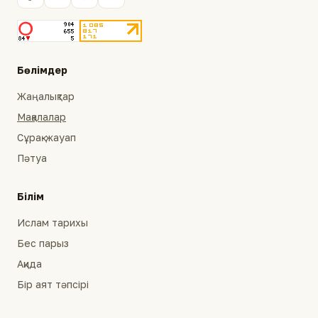
Бөлімдер
Жаңалықтар
Мақалалар
Сұрақ-жауап
Пәтуа
Білім
Ислам тарихы
Бес парыз
Ақида
Бір аят тәпсірі