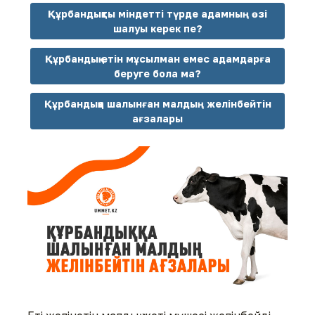
Құрбандықты міндетті түрде адамның өзі
шалуы керек пе?
Құрбандық етін мұсылман емес адамдарға
беруге бола ма?
Құрбандыққа шалынған малдың желінбейтін
ағзалары