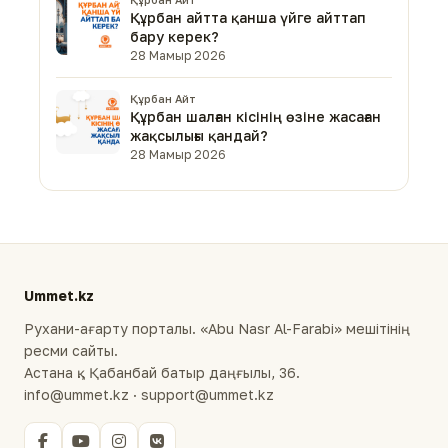
Құрбан айтта қанша үйге айттап
бару керек?
28 Мамыр 2026
Құрбан Айт
Құрбан шалған кісінің өзіне жасаған
жақсылығы қандай?
28 Мамыр 2026
Ummet.kz
Рухани-ағарту порталы. «Abu Nasr Al-Farabi» мешітінің
ресми сайты.
Астана қ., Қабанбай батыр даңғылы, 36.
info@ummet.kz · support@ummet.kz