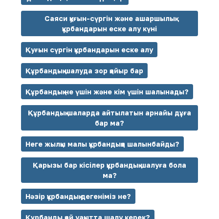
Саяси қуғын-сүргін және ашаршылық
құрбандарын еске алу күні
Қуғын сүргін құрбандарын еске алу
Құрбандық шалуда зор қайыр бар
Құрбандық не үшін және кім үшін шалынады?
Құрбандық шаларда айтылатын арнайы дұға
бар ма?
Неге жылқы малы құрбандыққа шалынбайды?
Қарызы бар кісілер құрбандық шалуға бола
ма?
Нәзір құрбандық дегеніміз не?
Құрбанды қай уақытта шалу керек?