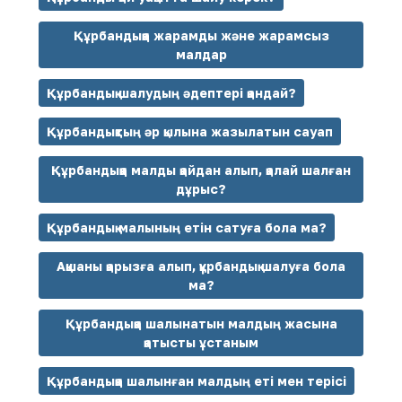
Құрбандыққа жарамды және жарамсыз
малдар
Құрбандық шалудың әдептері қандай?
Құрбандықтың әр қылына жазылатын сауап
Құрбандыққа малды қайдан алып, қалай шалған
дұрыс?
Құрбандық малының етін сатуға бола ма?
Ақшаны қарызға алып, құрбандық шалуға бола
ма?
Құрбандыққа шалынатын малдың жасына
қатысты ұстаным
Құрбандыққа шалынған малдың еті мен терісі