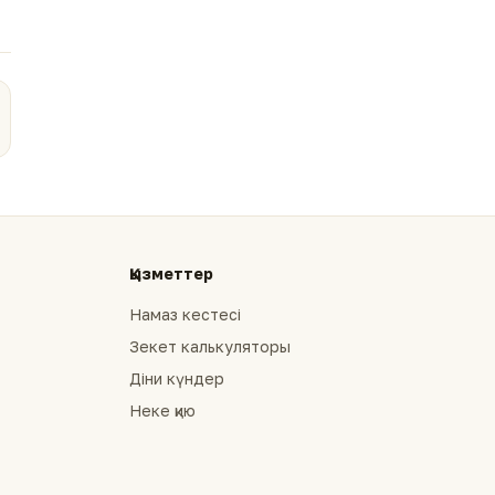
Қызметтер
Намаз кестесі
Зекет калькуляторы
Діни күндер
Неке қию