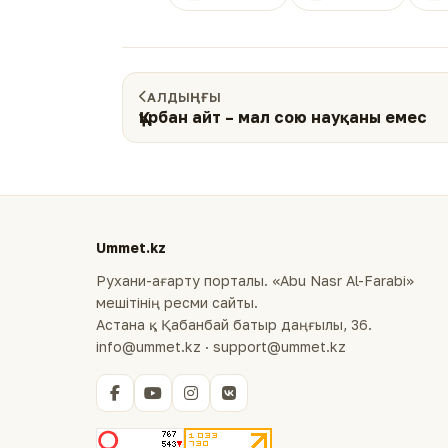
АЛДЫҢҒЫ
Құрбан айт – мал сою науқаны емес
Ummet.kz
Рухани-ағарту порталы. «Abu Nasr Al-Farabi»
мешітінің ресми сайты.
Астана қ., Қабанбай батыр даңғылы, 36.
info@ummet.kz · support@ummet.kz