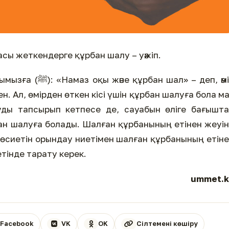
сы жеткендерге құрбан шалу – уәжіп.
шал» – деп, әмір
ген. Ал, өмірден өткен кісі үшін құрбан шалуға бола м
луды тапсырып кетпесе де, сауабын өліге бағышт
бан шалуға болады. Шалған құрбанының етінен жеуі
н өсиетін орындау ниетімен шалған құрбанының етін
тінде тарату керек.
ummet.k
Facebook
VK
OK
Сілтемені көшіру