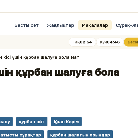
Басты бет
Жаңалықтар
Мақалалар
Сұрақ-Ж
02:54
04:46
Таң
Күн
Бесін
н кісі үшін құрбан шалуға бола ма?
үшін құрбан шалуға бола
шалу
құрбан айт
Құран Кәрім
қатысты сұрақтар
құрбан шалатын орындар