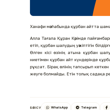
Ханафи мәзһабында құрбан айтта шама
Алла Тағала Құран Кәрімде пайғамбарымызға (ﷺ): «Намаз оқы және құрбан 
етіп, құрбан шалудың уәжіптігін білдір
Өлген кісі өзінің атына құрбан ша
ниетімен құрбан айт күндерінде құр
рұқсат. Бірақ өлінің тапсырып кетке
жеуге болмайды. Етін толық садақа ре
WhatsApp
Telegram
БӨЛІСУ