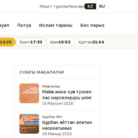
Select your language
KZ
RU
Мешіт туралы
Неке қию
ауап
Пәтуа
Ислам тарихы
Бес парыз
12:25
17:33
19:53
21:44
Екінті
Шам
Құптан
СОҢҒЫ МАҚАЛАЛАР
Мақалалар
Майға және суға түскен
лас нәрселердің үкімі
15 Маусым 2026
Құрбан Айт
Құрбан айттан алатын
насихатымыз
29 Мамыр 2026