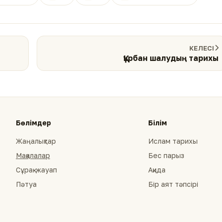
КЕЛЕСІ
Құрбан шалудың тарихы
Бөлімдер
Білім
Жаңалықтар
Ислам тарихы
Мақалалар
Бес парыз
Сұрақ-жауап
Ақида
Пәтуа
Бір аят тәпсірі