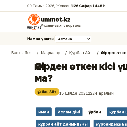
09 Тамыз 2026, Жексенбі
26 Сафар 1448 һ.
ummet.kz
Рухани-ағарту порталы
Намаз уақыты
Басты бет
Мақалалар
Құрбан Айт
Өмірден өтке
Өмірден өткен кісі 
ма?
Құрбан Айт
15 Шілде 2021
2224 қаралым
иман
Ислам діні
Құрбан
құрбан 
құрбан айт дайындығы
құрбандыққа 