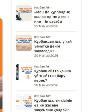
Құрбан Айт
«Мен де құрбандық
шалар едім» деген
ниеттің сауабы
29 Мамыр 2026
Құрбан Айт
Құрбандық шалу қай
уақытқа дейін
жалғасады?
29 Мамыр 2026
Құрбан Айт
Құрбан айтта қанша
үйге айттап бару
керек?
28 Мамыр 2026
Құрбан Айт
Құрбан шалған кісінің
өзіне жасаған
жақсылығы қандай?