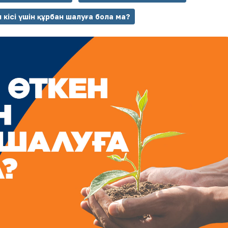
 кісі үшін құрбан шалуға бола ма?