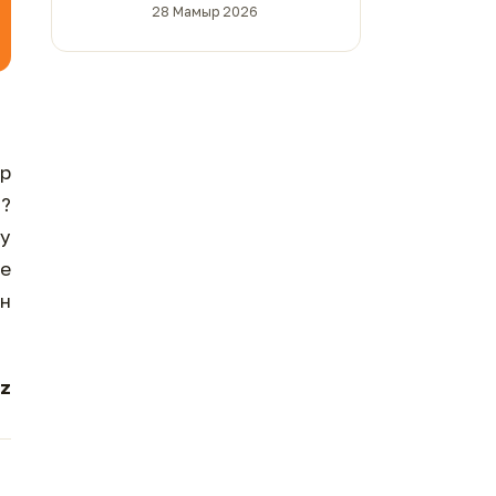
28 Мамыр 2026
а?
ау
не
ен
z