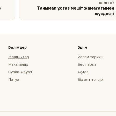
КЕЛЕСІ
ы
Танымал ұстаз мешіт жамағатымен
жүздесті
Бөлімдер
Білім
Жаңалықтар
Ислам тарихы
Мақалалар
Бес парыз
Сұрақ-жауап
Ақида
Пәтуа
Бір аят тәпсірі