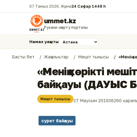
07 Тамыз 2026, Жұма
24 Сафар 1448 һ.
ummet.kz
Рухани-ағарту порталы
Намаз уақыты
Басты бет
Жаңалықтар
Мешіт тынысы
«Менің 
«Менің көрікті меші
байқауы (ДАУЫС Б
Мешіт тынысы
27 Маусым 2019
38260 қарал
сурет байқауы