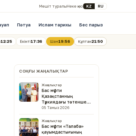
Select your language
KZ
RU
Мешіт туралы
Неке қию
ауап
Пәтуа
Ислам тарихы
Бес парыз
12:25
17:36
19:56
21:50
н
Екінті
Шам
Құптан
СОҢҒЫ ЖАҢАЛЫҚТАР
Жаңалықтар
Бас мүфти
Қазақстанның
Түркиядағы төтенше
және өкілетті
05 Тамыз 2026
елшісімен кездесті
Жаңалықтар
Бас мүфти «Талаба»
қауымдастығының