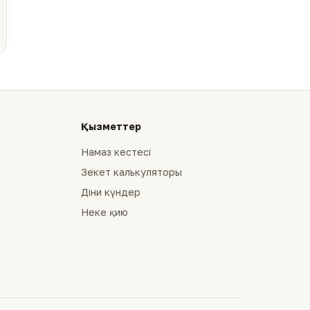
Қызметтер
Намаз кестесі
Зекет калькуляторы
Діни күндер
Неке қию