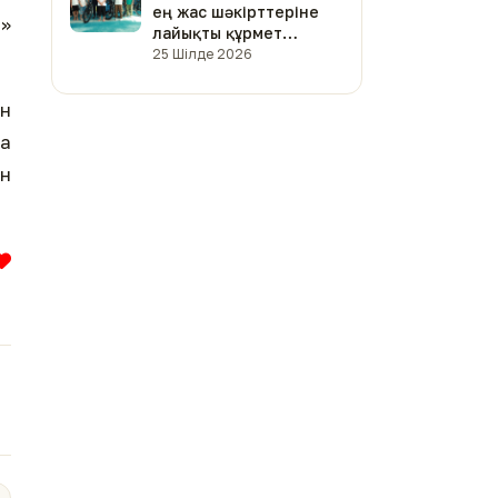
ең жас шәкірттеріне
а»
лайықты құрмет
көрсетілді (фото)
25 Шілде 2026
ін
на
ан