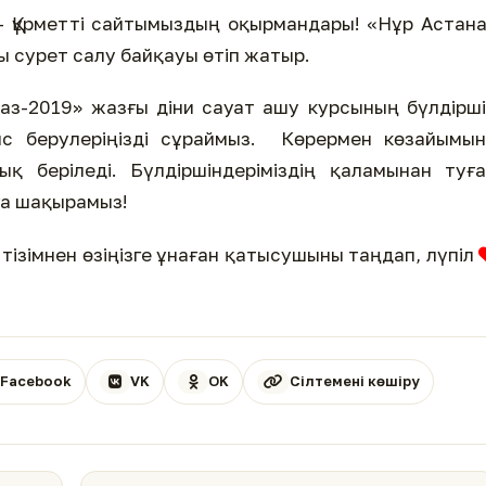
 Құрметті сайтымыздың оқырмандары! «Нұр Астан
ты сурет салу байқауы өтіп жатыр.
з-2019» жазғы діни сауат ашу курсының бүлдірш
уыс берулеріңізді сұраймыз. Көрермен көзайымы
қ беріледі. Бүлдіршіндеріміздің қаламынан туғ
уға шақырамыз!
тізімнен өзіңізге ұнаған қатысушыны таңдап, лүпіл
Facebook
VK
OK
Сілтемені көшіру