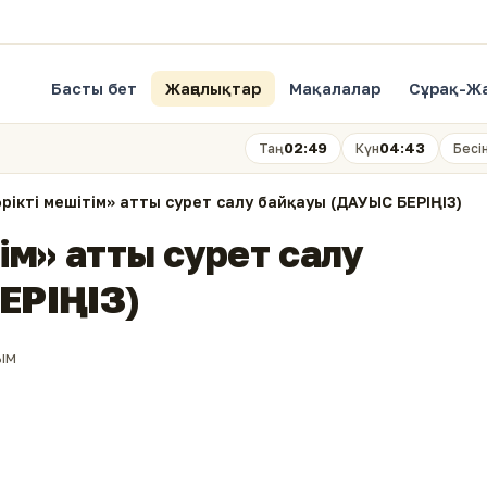
Басты бет
Жаңалықтар
Мақалалар
Сұрақ-Ж
02:49
04:43
Таң
Күн
Бесі
көрікті мешітім» атты сурет салу байқауы (ДАУЫС БЕРІҢІЗ)
тім» атты сурет салу
ЕРІҢІЗ)
ым