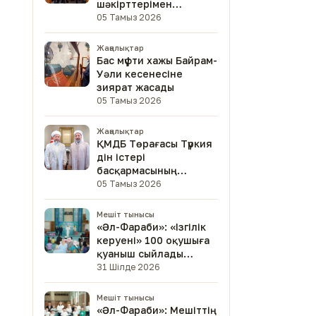
шәкірттерімен
кездесті
05 Тамыз 2026
Жаңалықтар
Бас мүфти хажы Байрам-
Уәли кесенесіне
зиярат жасады
05 Тамыз 2026
Жаңалықтар
ҚМДБ Төрағасы Түркия
дін істері
басқармасының
төрағасымен кездесті
05 Тамыз 2026
Мешіт тынысы
«Әл-Фараби»: «Ізгілік
керуені» 100 оқушыға
қуаныш сыйлады
(фото)
31 Шілде 2026
Мешіт тынысы
«Әл-Фараби»: Мешіттің