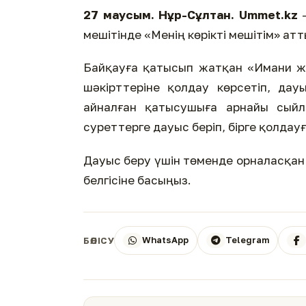
27 маусым. Нұр-Сұлтан. Ummet.kz
–
мешітінде «Менің көрікті мешітім» ат
Байқауға қатысып жатқан «Имани жа
шәкірттеріне қолдау көрсетіп, да
айналған қатысушыға арнайы сыйлы
суреттерге дауыс беріп, бірге қолда
Дауыс беру үшін төменде орналасқан 
белгісіне басыңыз.
WhatsApp
Telegram
БӨЛІСУ