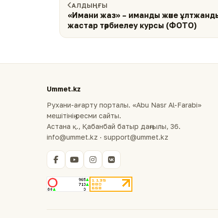
АЛДЫҢҒЫ
«Имани жаз» – иманды және ұлтжанд
жастар тәрбиелеу курсы (ФОТО)
Ummet.kz
Рухани-ағарту порталы. «Abu Nasr Al-Farabi»
мешітінің ресми сайты.
Астана қ., Қабанбай батыр даңғылы, 36.
info@ummet.kz · support@ummet.kz