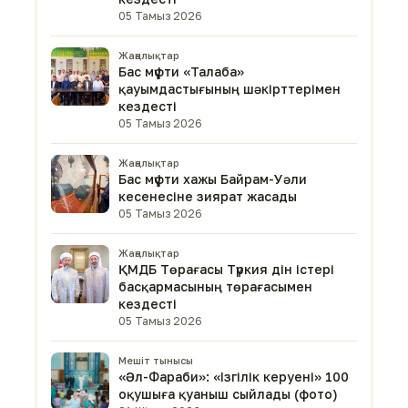
05 Тамыз 2026
Жаңалықтар
Бас мүфти «Талаба»
қауымдастығының шәкірттерімен
кездесті
05 Тамыз 2026
Жаңалықтар
Бас мүфти хажы Байрам-Уәли
кесенесіне зиярат жасады
05 Тамыз 2026
Жаңалықтар
ҚМДБ Төрағасы Түркия дін істері
басқармасының төрағасымен
кездесті
05 Тамыз 2026
Мешіт тынысы
«Әл-Фараби»: «Ізгілік керуені» 100
оқушыға қуаныш сыйлады (фото)