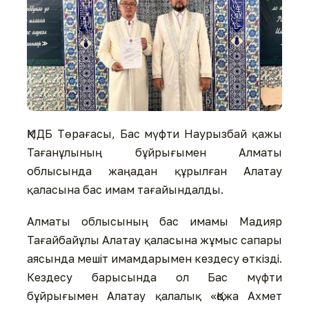
ҚМДБ Төрағасы, Бас мүфти Наурызбай қажы
Тағанұлының бұйрығымен Алматы
облысында жаңадан құрылған Алатау
қаласына бас имам тағайындалды.
Алматы облысының бас имамы Мадияр
Тағайбайұлы Алатау қаласына жұмыс сапары
аясында мешіт имамдарымен кездесу өткізді.
Кездесу барысында ол Бас мүфти
бұйрығымен Алатау қалалық «Қожа Ахмет