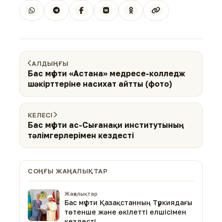
АЛДЫҢҒЫ
Бас мүфти «Астана» медресе-колледж
шәкірттеріне насихат айтты (фото)
КЕЛЕСІ
Бас мүфти ас-Сығанақи институтының
тәлімгерлерімен кездесті
СОҢҒЫ ЖАҢАЛЫҚТАР
Жаңалықтар
Бас мүфти Қазақстанның Түркиядағы
төтенше және өкілетті елшісімен
кездесті