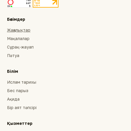
Бөлімдер
Жаңалықтар
Мақалалар
Сұрақ-жауап
Пәтуа
Білім
Ислам тарихы
Бес парыз
Ақида
Бір аят тәпсірі
Қызметтер