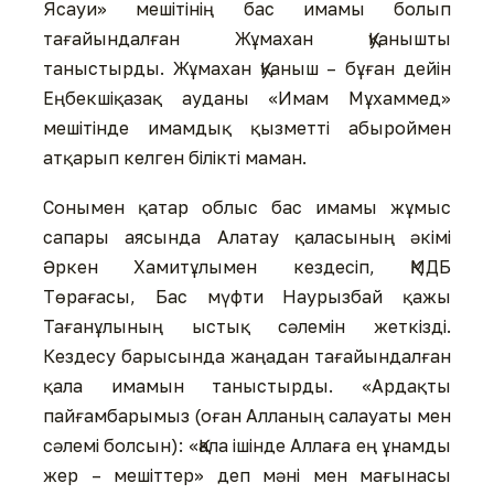
Ясауи» мешітінің бас имамы болып
тағайындалған Жұмахан Қуанышты
таныстырды. Жұмахан Қуаныш – бұған дейін
Еңбекшіқазақ ауданы «Имам Мұхаммед»
мешітінде имамдық қызметті абыроймен
атқарып келген білікті маман.
Сонымен қатар облыс бас имамы жұмыс
сапары аясында Алатау қаласының әкімі
Әркен Хамитұлымен кездесіп, ҚМДБ
Төрағасы, Бас мүфти Наурызбай қажы
Тағанұлының ыстық сәлемін жеткізді.
Кездесу барысында жаңадан тағайындалған
қала имамын таныстырды. «Ардақты
пайғамбарымыз (оған Алланың салауаты мен
сәлемі болсын): «Қала ішінде Аллаға ең ұнамды
жер – мешіттер» деп мәні мен мағынасы