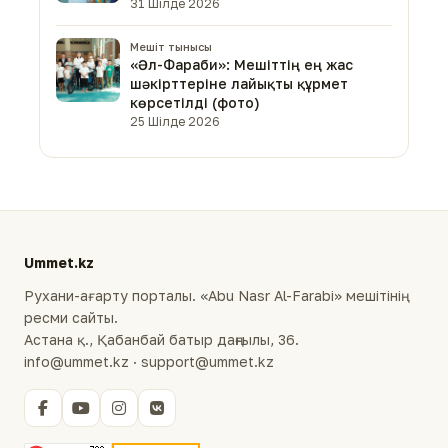
31 Шілде 2026
Мешіт тынысы
«Әл-Фараби»: Мешіттің ең жас
шәкірттеріне лайықты құрмет
көрсетілді (фото)
25 Шілде 2026
Ummet.kz
Рухани-ағарту порталы. «Abu Nasr Al-Farabi» мешітінің
ресми сайты.
Астана қ., Қабанбай батыр даңғылы, 36.
info@ummet.kz · support@ummet.kz