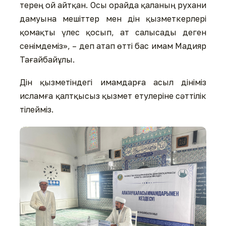
терең ой айтқан. Осы орайда қаланың рухани
дамуына мешіттер мен дін қызметкерлері
қомақты үлес қосып, ат салысады деген
сенімдеміз», – деп атап өтті бас имам Мадияр
Тағайбайұлы.
Дін қызметіндегі имамдарға асыл дініміз
исламға қалтқысыз қызмет етулеріне сәттілік
тілейміз.