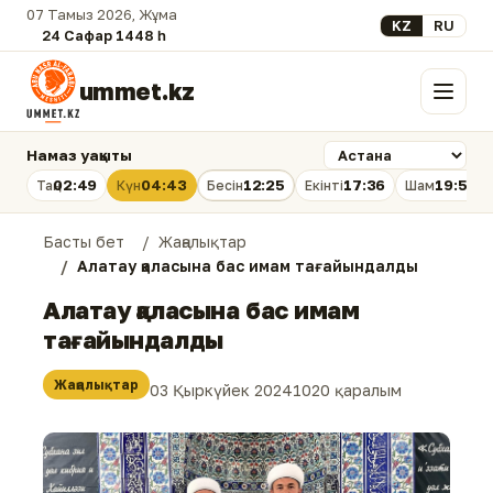
07 Тамыз 2026, Жұма
Select your lan
KZ
RU
24 Сафар 1448 һ.
ummet.kz
Мәзір
Намаз уақыты
02:49
04:43
12:25
17:36
19:56
Таң
Күн
Бесін
Екінті
Шам
Басты бет
Жаңалықтар
Алатау қаласына бас имам тағайындалды
Алатау қаласына бас имам
тағайындалды
Жаңалықтар
03 Қыркүйек 2024
1020 қаралым