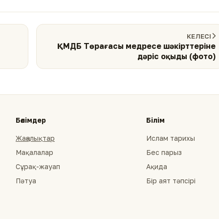
КЕЛЕСІ
ҚМДБ Төрағасы медресе шәкірттеріне
дәріс оқыды (фото)
Бөлімдер
Білім
Жаңалықтар
Ислам тарихы
Мақалалар
Бес парыз
Сұрақ-жауап
Ақида
Пәтуа
Бір аят тәпсірі