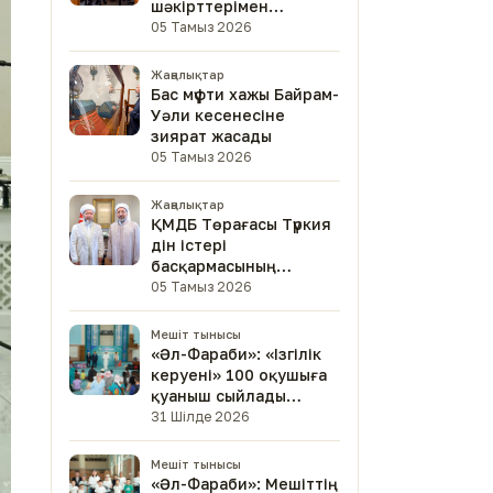
шәкірттерімен
кездесті
05 Тамыз 2026
Жаңалықтар
Бас мүфти хажы Байрам-
Уәли кесенесіне
зиярат жасады
05 Тамыз 2026
Жаңалықтар
ҚМДБ Төрағасы Түркия
дін істері
басқармасының
төрағасымен кездесті
05 Тамыз 2026
Мешіт тынысы
«Әл-Фараби»: «Ізгілік
керуені» 100 оқушыға
қуаныш сыйлады
(фото)
31 Шілде 2026
Мешіт тынысы
«Әл-Фараби»: Мешіттің