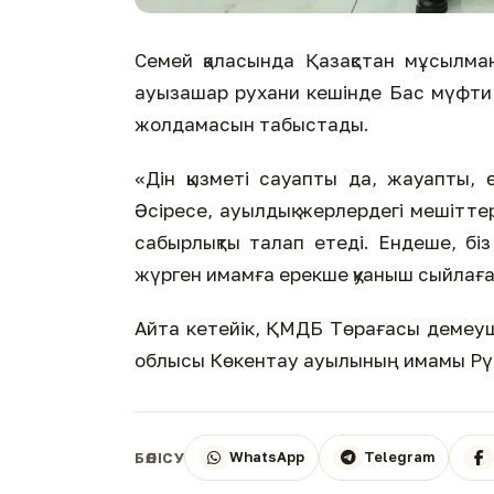
Семей қаласында Қазақстан мұсылм
ауызашар рухани кешінде Бас мүфти 
жолдамасын табыстады.
«Дін қызметі сауапты да, жауапты, 
Әсіресе, ауылдық жерлердегі мешітте
сабырлықты талап етеді. Ендеше, бі
жүрген имамға ерекше қуаныш сыйлаға
Айта кетейік, ҚМДБ Төрағасы демеуш
облысы Көкентау ауылының имамы Рүс
WhatsApp
Telegram
БӨЛІСУ