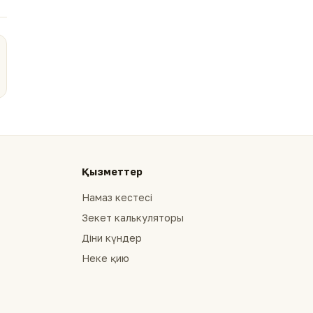
Қызметтер
Намаз кестесі
Зекет калькуляторы
Діни күндер
Неке қию