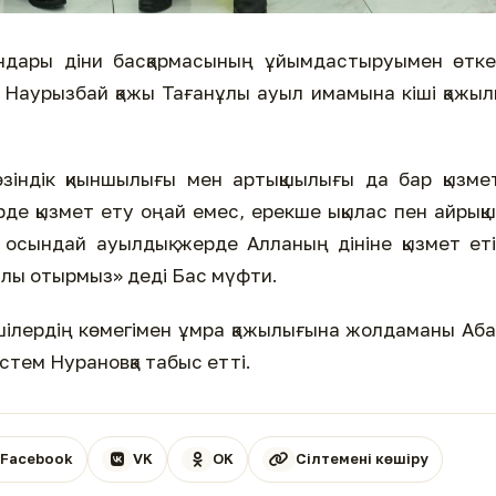
андары діни басқармасының ұйымдастыруымен өтк
Наурызбай қажы Тағанұлы ауыл имамына кіші қажыл
өзіндік қиыншылығы мен артықшылығы да бар қызме
рде қызмет ету оңай емес, ерекше ықылас пен айрық
з осындай ауылдық жерде Алланың дініне қызмет ет
лы отырмыз» деді Бас мүфти.
ілердің көмегімен ұмра қажылығына жолдаманы Аб
тем Нурановқа табыс етті.
Facebook
VK
OK
Сілтемені көшіру