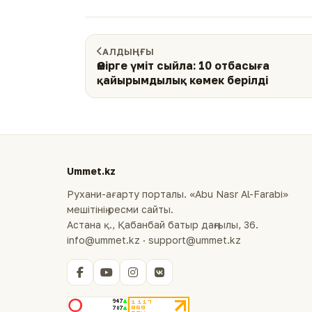
АЛДЫҢҒЫ
Өмірге үміт сыйла: 10 отбасыға
қайырымдылық көмек берілді
Ummet.kz
Рухани-ағарту порталы. «Abu Nasr Al-Farabi»
мешітінің ресми сайты.
Астана қ., Қабанбай батыр даңғылы, 36.
info@ummet.kz · support@ummet.kz