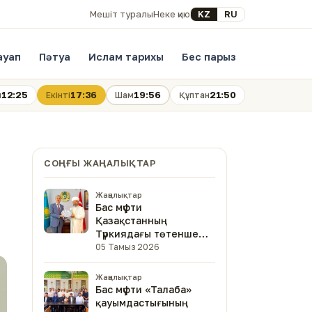
Select your language
KZ
RU
Мешіт туралы
Неке қию
ауап
Пәтуа
Ислам тарихы
Бес парыз
12:25
17:36
19:56
21:50
н
Екінті
Шам
Құптан
СОҢҒЫ ЖАҢАЛЫҚТАР
Жаңалықтар
Бас мүфти
Қазақстанның
Түркиядағы төтенше
және өкілетті
05 Тамыз 2026
елшісімен кездесті
Жаңалықтар
Бас мүфти «Талаба»
қауымдастығының