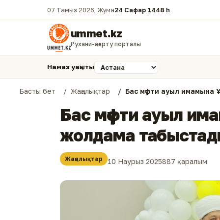
07 Тамыз 2026, Жұма
24 Сафар 1448 һ.
ummet.kz
Рухани-ағарту порталы
Намаз уақыты
Басты бет
Жаңалықтар
Бас мүфти ауыл имамына
Бас мүфти ауыл и
жолдама табыстад
Жаңалықтар
10 Наурыз 2025
887 қаралым