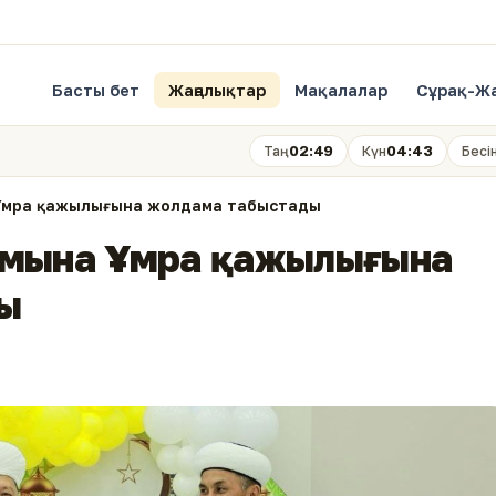
Басты бет
Жаңалықтар
Мақалалар
Сұрақ-Ж
02:49
04:43
Таң
Күн
Бесі
 Ұмра қажылығына жолдама табыстады
мамына Ұмра қажылығына
ы