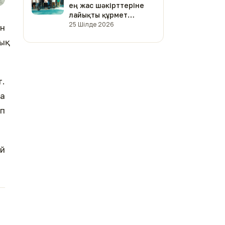
ең жас шәкірттеріне
лайықты құрмет
көрсетілді (фото)
25 Шілде 2026
ен
ық
т.
ша
іп
ай