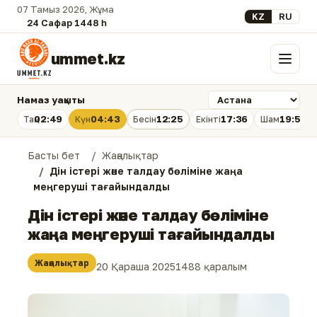
07 Тамыз 2026, Жұма
Select your lan
KZ
RU
24 Сафар 1448 һ.
ummet.kz
Мәзір
Намаз уақыты
02:49
04:43
12:25
17:36
19:56
Таң
Күн
Бесін
Екінті
Шам
Басты бет
Жаңалықтар
Дін істері және талдау бөліміне жаңа
меңгеруші тағайындалды
Дін істері және талдау бөліміне
жаңа меңгеруші тағайындалды
Жаңалықтар
20 Қараша 2025
1488 қаралым