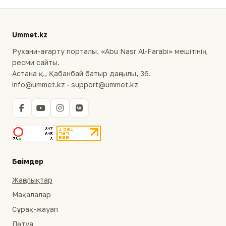
Ummet.kz
Рухани-ағарту порталы. «Abu Nasr Al-Farabi» мешітінің
ресми сайты.
Астана қ., Қабанбай батыр даңғылы, 36.
info@ummet.kz · support@ummet.kz
Бөлімдер
Жаңалықтар
Мақалалар
Сұрақ-жауап
Пәтуа