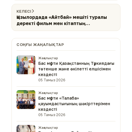
КЕЛЕСІ
Қызылордада «Айтбай» мешіті туралы
деректі фильм мен кітаптың
тұсаукесері өтті
СОҢҒЫ ЖАҢАЛЫҚТАР
Жаңалықтар
Бас мүфти Қазақстанның Түркиядағы
төтенше және өкілетті елшісімен
кездесті
05 Тамыз 2026
Жаңалықтар
Бас мүфти «Талаба»
қауымдастығының шәкірттерімен
кездесті
05 Тамыз 2026
Жаңалықтар