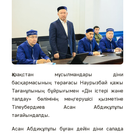
Қазақстан мұсылмандары діни
басқармасының төрағасы Наурызбай қажы
Тағанұлының бұйрығымен «Дін істері және
талдау» бөлімінің меңгерушісі қызметіне
Тілеубердиев Асан Абдиқұлұлы
тағайындалды.
Асан Абдиқұлұлы бұған дейін діни салада