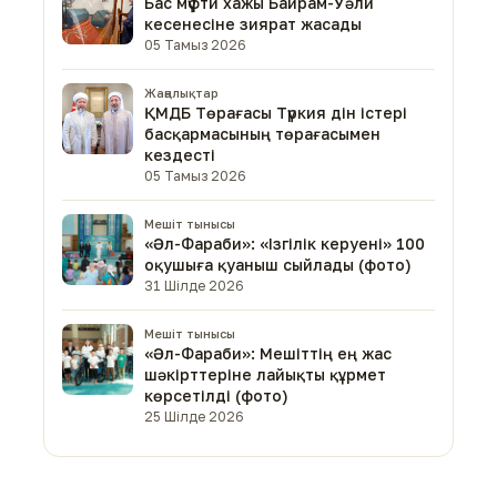
Бас мүфти хажы Байрам-Уәли
кесенесіне зиярат жасады
05 Тамыз 2026
Жаңалықтар
ҚМДБ Төрағасы Түркия дін істері
басқармасының төрағасымен
кездесті
05 Тамыз 2026
Мешіт тынысы
«Әл-Фараби»: «Ізгілік керуені» 100
оқушыға қуаныш сыйлады (фото)
31 Шілде 2026
Мешіт тынысы
«Әл-Фараби»: Мешіттің ең жас
шәкірттеріне лайықты құрмет
көрсетілді (фото)
25 Шілде 2026