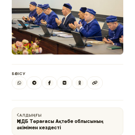
БӨЛІСУ
АЛДЫҢҒЫ
ҚМДБ Төрағасы Ақтөбе облысының
әкімімен кездесті