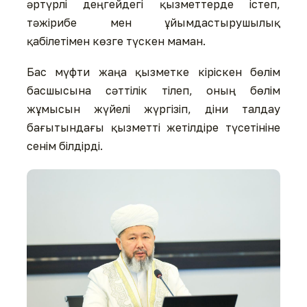
әртүрлі деңгейдегі қызметтерде істеп,
тәжірибе мен ұйымдастырушылық
қабілетімен көзге түскен маман.
Бас мүфти жаңа қызметке кіріскен бөлім
басшысына сәттілік тілеп, оның бөлім
жұмысын жүйелі жүргізіп, діни талдау
бағытындағы қызметті жетілдіре түсетініне
сенім білдірді.