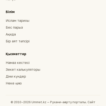
Білім
Ислам тарихы
Бес парыз
Ақида
Бір аят тәпсірі
Қызметтер
Намаз кестесі
Зекет калькуляторы
Діни күндер
Неке қию
© 2010–2026 Ummet.kz — Рухани-ағарту порталы. Сайт