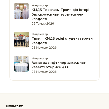
Жаңалықтар
ҚМДБ Төрағасы Түркия дін істері
басқармасының төрағасымен
кездесті
05 Тамыз 2026
Жаңалықтар
Түркия: ҚМДБ өкілі студенттермен
кездесті
08 Маусым 2026
Жаңалықтар
Алматыда мүфтилер алқасының
кезекті отырысы өтті
08 Маусым 2026
Ummet.kz