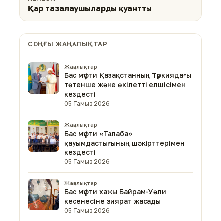
Қар тазалаушыларды қуантты
СОҢҒЫ ЖАҢАЛЫҚТАР
Жаңалықтар
Бас мүфти Қазақстанның Түркиядағы
төтенше және өкілетті елшісімен
кездесті
05 Тамыз 2026
Жаңалықтар
Бас мүфти «Талаба»
қауымдастығының шәкірттерімен
кездесті
05 Тамыз 2026
Жаңалықтар
Бас мүфти хажы Байрам-Уәли
кесенесіне зиярат жасады
05 Тамыз 2026