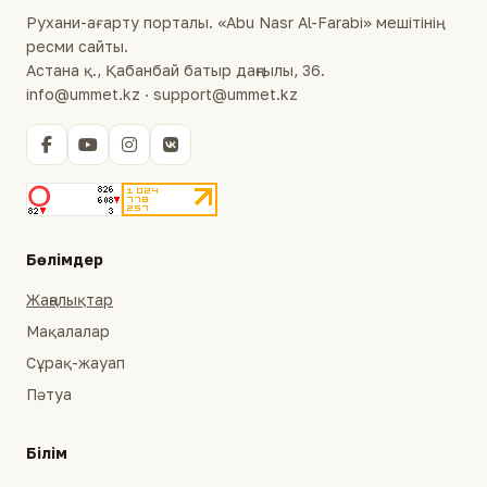
Рухани-ағарту порталы. «Abu Nasr Al-Farabi» мешітінің
ресми сайты.
Астана қ., Қабанбай батыр даңғылы, 36.
info@ummet.kz · support@ummet.kz
Бөлімдер
Жаңалықтар
Мақалалар
Сұрақ-жауап
Пәтуа
Білім