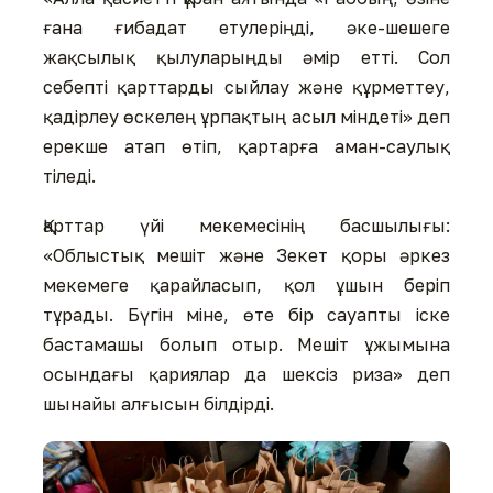
ғана ғибадат етулеріңді, әке-шешеге
жақсылық қылуларыңды әмір етті. Сол
себепті қарттарды сыйлау және құрметтеу,
қадірлеу өскелең ұрпақтың асыл міндеті» деп
ерекше атап өтіп, қартарға аман-саулық
тіледі.
Қарттар үйі мекемесінің басшылығы:
«Облыстық мешіт және Зекет қоры әркез
мекемеге қарайласып, қол ұшын беріп
тұрады. Бүгін міне, өте бір сауапты іске
бастамашы болып отыр. Мешіт ұжымына
осындағы қариялар да шексіз риза» деп
шынайы алғысын білдірді.