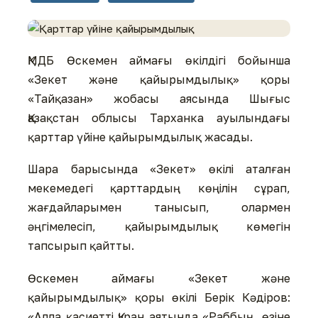
ҚМДБ Өскемен аймағы өкілдігі бойынша
«Зекет және қайырымдылық» қоры
«Тайқазан» жобасы аясында Шығыс
Қазақстан облысы Тарханка ауылындағы
қарттар үйіне қайырымдылық жасады.
Шара барысында «Зекет» өкілі аталған
мекемедегі қарттардың көңілін сұрап,
жағдайларымен танысып, олармен
әңгімелесіп, қайырымдылық көмегін
тапсырып қайтты.
Өскемен аймағы «Зекет және
қайырымдылық» қоры өкілі Берік Кәдіров:
«Алла қасиетті Құран аятында «Раббың, өзіне